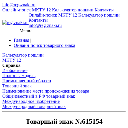
info@reg-znaki.ru
Онлайн-поиск
МКТУ 12
Калькулятор пошлин
Контакты
Онлайн-поиск
МКТУ 12
Калькулятор пошлин
Контакты
info@reg-znaki.ru
Меню
Главная
|
Онлайн-поиск товарного знака
Калькулятор пошлин
МКТУ 12
Справка
Изобретение
Полезная модель
Промышленный образец
Товарный знак
Наименование места происхождения товара
Общеизвестный в РФ товарный знак
Международное изобретение
Международный товарный знак
Товарный знак №615154