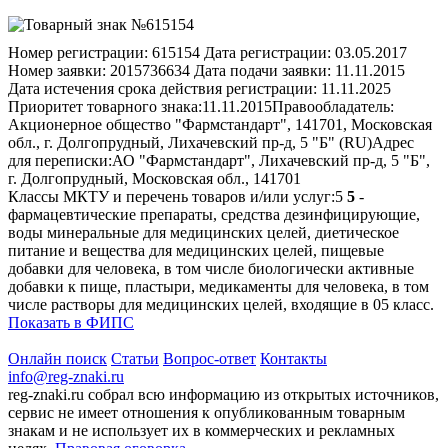
Номер регистрации:
615154
Дата регистрации:
03.05.2017
Номер заявки:
2015736634
Дата подачи заявки:
11.11.2015
Дата истечения срока действия регистрации:
11.11.2025
Приоритет товарного знака:
11.11.2015
Правообладатель:
Акционерное общество "Фармстандарт", 141701, Московская
обл., г. Долгопрудный, Лихачевский пр-д, 5 "Б" (RU)
Адрес
для переписки:
АО "Фармстандарт", Лихачевский пр-д, 5 "Б",
г. Долгопрудный, Московская обл., 141701
Классы МКТУ и перечень товаров и/или услуг:
5
5
-
фармацевтические препараты, средства дезинфицирующие,
воды минеральные для медицинских целей, диетическое
питание и вещества для медицинских целей, пищевые
добавки для человека, в том числе биологически активные
добавки к пище, пластыри, медикаменты для человека, в том
числе растворы для медицинских целей, входящие в 05 класс.
Показать в ФИПС
Онлайн поиск
Статьи
Вопрос-ответ
Контакты
info@reg-znaki.ru
reg-znaki.ru собрал всю информацию из открытых источников,
сервис не имеет отношения к опубликованным товарным
знакам и не использует их в коммерческих и рекламных