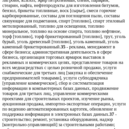
лигроин, ксилол, эфир петролейный, олеин, парафин,
стеарин, нафта, нефтепродукты для изготовления битумов,
бензол, брикеты топливные, воск [сырье], смеси горючие
карбюрированные, составы для поглощения пыли, составы
связующие для подметания, спирт [топливо], спирт этиловый
метилированный, топливо для освещения, топливо
минеральное, топливо на основе спирта, топливо нефтяное,
торф [топливо], торф брикетированный [топливо], трут, уголь
бурый, уголь древесный [топливо], уголь каменный, уголь
каменный брикетированный.
35
- реклама, менеджмент в
сфере бизнеса; административная деятельность в сфере
бизнеса, организация торговых ярмарок выставок в
рекламных и коммерческих целях, представление товаров на
всех медиасредствах с целью розничной продажи, услуги
снабженческие для третьих лиц [закупка и обеспечение
предпринимателей товарами], услуги субподрядчика
[управление коммерческое], сбор и систематизация
информации в компьютерных базах данных, продвижение
товаров для третьих лиц, управление коммерческими
проектами для строительных проектов, изучение рынка,
аукционная продажа, импортно-экспортные операции, услуги
по ведению автоматизированных картотек, обновление и
поддержка информации в электронных базах данных.
37
-
строительство; ремонт, установка оборудования, надзор
[контрольно-управляющий] за строительными работами;