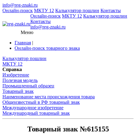
info@reg-znaki.ru
Онлайн-поиск
МКТУ 12
Калькулятор пошлин
Контакты
Онлайн-поиск
МКТУ 12
Калькулятор пошлин
Контакты
info@reg-znaki.ru
Меню
Главная
|
Онлайн-поиск товарного знака
Калькулятор пошлин
МКТУ 12
Справка
Изобретение
Полезная модель
Промышленный образец
Товарный знак
Наименование места происхождения товара
Общеизвестный в РФ товарный знак
Международное изобретение
Международный товарный знак
Товарный знак №615155