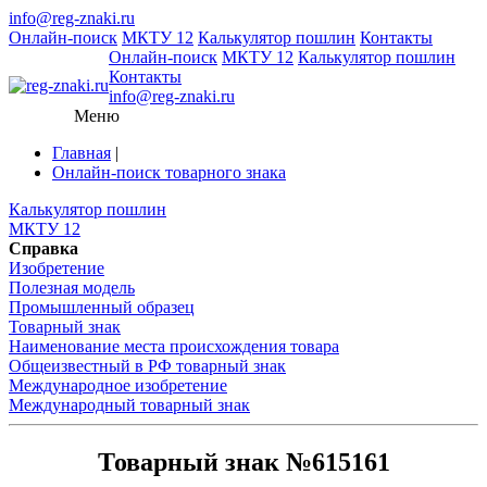
info@reg-znaki.ru
Онлайн-поиск
МКТУ 12
Калькулятор пошлин
Контакты
Онлайн-поиск
МКТУ 12
Калькулятор пошлин
Контакты
info@reg-znaki.ru
Меню
Главная
|
Онлайн-поиск товарного знака
Калькулятор пошлин
МКТУ 12
Справка
Изобретение
Полезная модель
Промышленный образец
Товарный знак
Наименование места происхождения товара
Общеизвестный в РФ товарный знак
Международное изобретение
Международный товарный знак
Товарный знак №615161