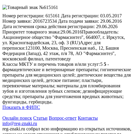
Номер регистрации:
615161
Дата регистрации:
03.05.2017
Номер заявки:
2016723534
Дата подачи заявки:
29.06.2016
Дата истечения срока действия регистрации:
29.06.2026
Приоритет товарного знака:
29.06.2016
Правообладатель:
Акционерное общество "Фармасинтез", 664007, г. Иркутск,
ул. Красногвардейская, 23, оф. 3 (RU)
Адрес для
переписки:
123100, Москва, Пресненская наб., 12, Башня
Федерация (Запад), 42 этаж, п/я 78, АО "Фармасинтез",
московский филиал, патентоведу
Классы МКТУ и перечень товаров и/или услуг:
5
5
-
фармацевтические и ветеринарные препараты; гигиенические
препараты для медицинских целей; диетические вещества для
медицинских целей, детское питание; пластыри,
перевязочные материалы; материалы для пломбирования
зубов и изготовления зубных слепков; дезинфицирующие
средства; препараты для уничтожения вредных животных;
фунгициды, гербициды.
Показать в ФИПС
Онлайн поиск
Статьи
Вопрос-ответ
Контакты
info@reg-znaki.ru
reg-znaki.ru собрал всю информацию из открытых источников,