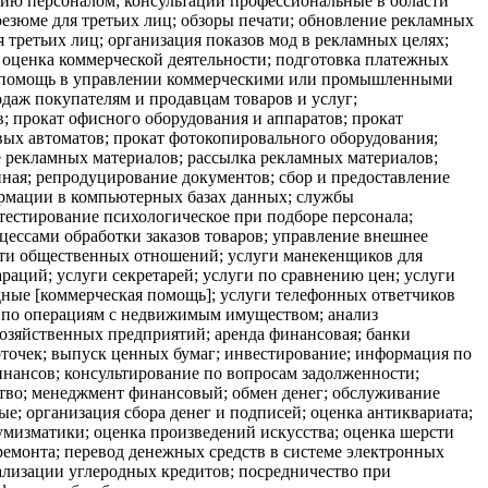
нию персоналом; консультации профессиональные в области
резюме для третьих лиц; обзоры печати; обновление рекламных
я третьих лиц; организация показов мод в рекламных целях;
 оценка коммерческой деятельности; подготовка платежных
м; помощь в управлении коммерческими или промышленными
одаж покупателям и продавцам товаров и услуг;
; прокат офисного оборудования и аппаратов; прокат
вых автоматов; прокат фотокопировального оборудования;
е рекламных материалов; рассылка рекламных материалов;
нная; репродуцирование документов; сбор и предоставление
ормации в компьютерных базах данных; службы
 тестирование психологическое при подборе персонала;
цессами обработки заказов товаров; управление внешнее
асти общественных отношений; услуги манекенщиков для
раций; услуги секретарей; услуги по сравнению цен; услуги
ядные [коммерческая помощь]; услуги телефонных ответчиков
ва по операциям с недвижимым имуществом; анализ
хозяйственных предприятий; аренда финансовая; банки
рточек; выпуск ценных бумаг; инвестирование; информация по
инансов; консультирование по вопросам задолженности;
ство; менеджмент финансовый; обмен денег; обслуживание
; организация сбора денег и подписей; оценка антиквариата;
умизматики; оценка произведений искусства; оценка шерсти
емонта; перевод денежных средств в системе электронных
ализации углеродных кредитов; посредничество при