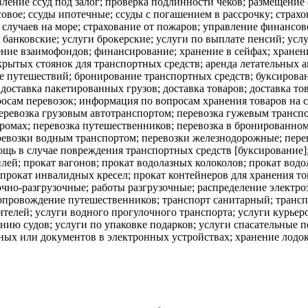
вление ссуд под залог; проверка подлинности чеков; размещение
вое; ссуды ипотечные; ссуды с погашением в рассрочку; страхов
х случаев на море; страхование от пожаров; управление финанс
банковские; услуги брокерские; услуги по выплате пенсий; усл
ние взаимофондов; финансирование; хранение в сейфах; хранени
 крытых стоянок для транспортных средств; аренда летательных а
 путешествий; бронирование транспортных средств; буксировани
доставка пакетированных грузов; доставка товаров; доставка тов
осам перевозок; информация по вопросам хранения товаров на с
перевозка грузовым автотранспортом; перевозка гужевым транспо
паромах; перевозка путешественников; перевозка в бронированно
ревозки водным транспортом; перевозки железнодорожные; пере
ощь в случае повреждения транспортных средств [буксирование]
лей; прокат вагонов; прокат водолазных колоколов; прокат вод
 прокат инвалидных кресел; прокат контейнеров для хранения то
чно-разгрузочные; работы разгрузочные; распределение электро
сопровождение путешественников; транспорт санитарный; транс
ителей; услуги водного прогулочного транспорта; услуги курьер
нию судов; услуги по упаковке подарков; услуги спасательные 
нных или документов в электронных устройствах; хранение лодок