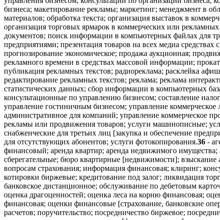
управления бизнесом; консультации по организации бизнеса; 
бизнеса; макетирование рекламы; маркетинг; менеджмент в об
материалов; обработка текста; организация выставок в коммер
организация торговых ярмарок в коммерческих или рекламных
документов; поиск информации в компьютерных файлах для т
предприятиями; презентация товаров на всех медиа средствах 
прогнозирование экономическое; продажа аукционная; продвиж
рекламного времени в средствах массовой информации; прокат
публикация рекламных текстов; радиореклама; расклейка афиш
редактирование рекламных текстов; реклама; реклама интеракт
статистических данных; сбор информации в компьютерных баз
консультационные по управлению бизнесом; составление налого
управление гостиничным бизнесом; управление коммерческое л
административное для компаний; управление коммерческое пр
рекламы или продвижения товаров; услуги машинописные; услу
снабженческие для третьих лиц [закупка и обеспечение предп
для отсутствующих абонентов; услуги фотокопирования.
36
- аг
финансовый; аренда квартир; аренда недвижимого имущества; 
сберегательные; бюро квартирные [недвижимости]; взыскание
вопросам страхования; информация финансовая; клиринг; конс
котировки биржевые; кредитование под залог; ликвидация то
банковское дистанционное; обслуживание по дебетовым карточ
оценка драгоценностей; оценка леса на корню финансовая; оц
финансовая; оценки финансовые [страхование, банковские опе
расчетов; поручительство; посредничество биржевое; посредн