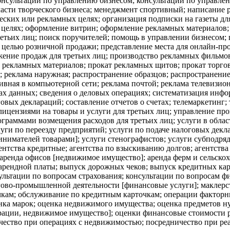
консультации по управлению бизнесом; консультации по управле
ласти творческого бизнеса; менеджмент спортивный; написание 
ческих или рекламных целях; организация подписки на газеты дл
 целях; оформление витрин; оформление рекламных материалов;
ретьих лиц; поиск поручителей; помощь в управлении бизнесо
с целью розничной продажи; представление места для онлайн-пр
ение продаж для третьих лиц; производство рекламных фильмов
 рекламных материалов; прокат рекламных щитов; прокат торго
; реклама наружная; распространение образцов; распространени
ивная в компьютерной сети; реклама почтой; реклама телевизио
ах данных; сведения о деловых операциях; систематизация инф
вых деклараций; составление отчетов о счетах; телемаркетинг;
ицензиями на товары и услуги для третьих лиц; управление про
ограммами возмещения расходов для третьих лиц; услуги в обл
ги по переезду предприятий; услуги по подаче налоговых декла
ринимателей товарами]; услуги стенографистов; услуги субподр
ентства кредитные; агентства по взыскиванию долгов; агентст
аренда офисов [недвижимое имущество]; аренда ферм и сельско
 арендной платы; выпуск дорожных чеков; выпуск кредитных ка
ультации по вопросам страхования; консультации по вопросам ф
ргово-промышленной деятельности [финансовые услуги]; маклер
кам; обслуживание по кредитным карточкам; операции факторные
енка марок; оценка недвижимого имущества; оценка предметов н
рации, недвижимое имущество]; оценки финансовые стоимости р
ичество при операциях с недвижимостью; посредничество при ре