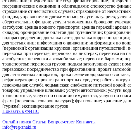
страховании; предоставление ссуд [финансирование]; предоста
посреднические с акциями и облигациями; спонсорство финансо
страхование от несчастных случаев; страхование от несчастны
фондом; управление недвижимостью; услуги актуариев; услуги 
сберегательных фондов; услуги таможенных брокеров; учрежде
автобусов; аренда водного транспорта; аренда гаражей; аренда
складов; бронирование билетов для путешествий; бронирование
водораспределение; доставка газет; доставка корреспонденции; 
для третьих лиц; информация о движении; информация по вопр
[перевозки]; организация круизов; организация путешествий; 
перевозка при переезде; перевозка на лихтерах; перевозка на 
автобусные; перевозки автомобильные; перевозки баржами; пе
транспортом; переноска грузов; подъем затонувших судов; пом
перевозках; посредничество при фрахтовании; прокат автомоби
для летательных аппаратов; прокат железнодорожного состава;
рефрижераторов; прокат транспортных средств; работы погрузо
ледокольная; служба лоцманская; снабжение питьевой водой; 
товаров; управление шлюзами; услуги автостоянок; услуги вод
транспортные; услуги по спасанию имущества; услуги по спаса
фрахт [перевозка товаров на судах]; фрахтование; хранение да
[туризм]; экспедирование грузов.
Показать в ФИПС
Онлайн поиск
Статьи
Вопрос-ответ
Контакты
info@reg-znaki.ru