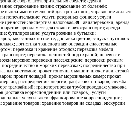
 фондов; сбор благотворительных средств; сделки
ание; страхование жизни; страхование от болезней;
овое выплатами возмещений для третьих лиц; управление жилым
уги попечительские; услуги резервных фондов; услуги
е ценностей; экспертиза налоговая.
39
- авиаперевозки; аренда
ппаратов; аренда мест для стоянки автотранспорта; аренда
е; бутилирование; услуга розлива в бутылки;
аров, заказанных по почте; доставка цветов; запуск спутников
кладах; логистика транспортная; операции спасательные
ртом; перевозка и хранение отходов; перевозка мебели;
м транспорте; перевозка ценностей под охраной; перевозки
возки морские; перевозки пассажирские; перевозки речным
; посредничество в морских перевозках; посредничество при
олазных костюмов; прокат гоночных машин; прокат двигателей
варов; прокат лошадей; прокат морозильных камер; прокат
энергии; распределение энергии; расфасовка товаров; служба
порт трамвайный; транспортировка трубопроводная; упаковка
ов [доставка корреспонденции или товаров]; услуги
подводные; услуги такси; франкирование корреспонденции;
; хранение товаров; хранение товаров на складах; экскурсии