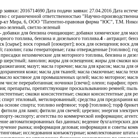
р заявки:
2016714690
Дата подачи заявки:
27.04.2016
Дата истече
во с ограниченной ответственностью "Научно-производственная 
пр-кт Мира, 6, ООО "Патентно-правовая фирма "ЮС", Т.М. Нико
мно-зеленый, светло-зеленый
- добавки для бензина очищающие; добавки химические для масе
орного топлива, бензина и дизельного топлива.
4
- антрацит; бен
 [сырье]; воск горный [озокерит]; воск для освещения; воск дл
й; газолин; газы генераторные; газы отвержденные [топливо]; г
е присадки нехимические для моторного топлива, бензина и дизе
 шерстный; ланолин; жиры для освещения; жиры для смазки кож
разжигания; мазут; масла горючие; масла для красок; масла для 
дохранения кожи; масла для тканей; масла смазочные; масла те
; масло костяное для промышленных целей; масло моторное; мас
м числе переработанная; ночники [свечи]; олеин; парафин; преп
я; препараты, препятствующие проскальзыванию ремней; пыль уг
нсистентные; смазки консистентные; смазки консистентные для 
; спирт этиловый, метилированный; средства для предохрания ко
а основе спирта; топливо нефтяное; торф [топливо]; торф брике
фитили для ламп; фитили для свечей; церезин; энергия электрич
порту-экспорту; агентства по коммерческой информации; агентс
ние автоматизированных баз данных; ведение бухгалтерских док
изучение рынка; информация деловая; информация и советы ком
кетинговые; исследования конъюктурные; комплектование штата 