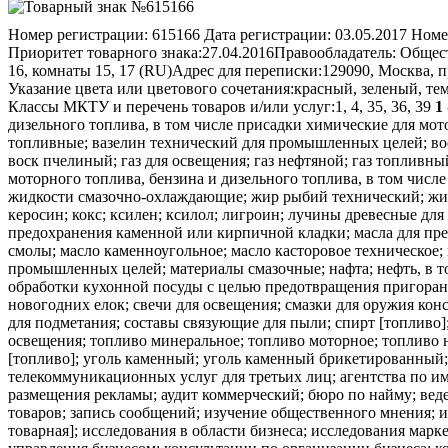
Номер регистрации:
615166
Дата регистрации:
03.05.2017
Номе
Приоритет товарного знака:
27.04.2016
Правообладатель:
Общест
16, комнаты 15, 17 (RU)
Адрес для переписки:
129090, Москва, 
Указание цвета или цветового сочетания:
красный, зеленый, те
Классы МКТУ и перечень товаров и/или услуг:
1, 4, 35, 36, 39
1
дизельного топлива, в том числе присадки химические для мот
топливные; вазелин технический для промышленных целей; воск
воск пчелиный; газ для освещения; газ нефтяной; газ топливны
моторного топлива, бензина и дизельного топлива, в том числ
жидкости смазочно-охлаждающие; жир рыбий технический; жир
керосин; кокс; ксилен; ксилол; лигроин; лучины древесные для 
предохранения каменной или кирпичной кладки; масла для пре
смолы; масло каменноугольное; масло касторовое техническое
промышленных целей; материалы смазочные; нафта; нефть, в то
обработки кухонной посуды с целью предотвращения пригорани
новогодних елок; свечи для освещения; смазки для оружия ко
для подметания; составы связующие для пыли; спирт [топливо]
освещения; топливо минеральное; топливо моторное; топливо н
[топливо]; уголь каменный; уголь каменный брикетированный; 
телекоммуникационных услуг для третьих лиц; агентства по им
размещения рекламы; аудит коммерческий; бюро по найму; веде
товаров; запись сообщений; изучение общественного мнения; 
товарная]; исследования в области бизнеса; исследования мар