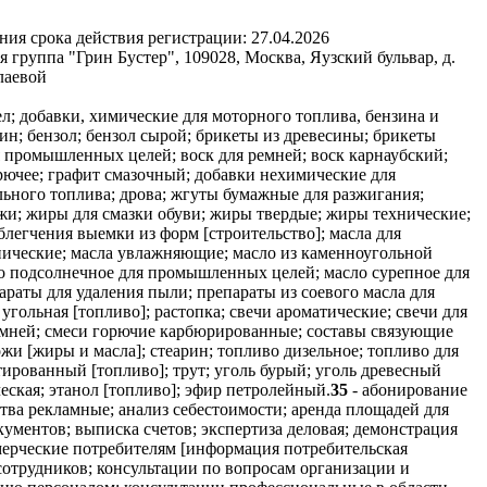
ния срока действия регистрации:
27.04.2026
группа "Грин Бустер", 109028, Москва, Яузский бульвар, д.
лаевой
л; добавки, химические для моторного топлива, бензина и
зин; бензол; бензол сырой; брикеты из древесины; брикеты
я промышленных целей; воск для ремней; воск карнаубский;
орючее; графит смазочный; добавки нехимические для
льного топлива; дрова; жгуты бумажные для разжигания;
и; жиры для смазки обуви; жиры твердые; жиры технические;
облегчения выемки из форм [строительство]; масла для
хнические; масла увлажняющие; масло из каменноугольной
ло подсолнечное для промышленных целей; масло сурепное для
араты для удаления пыли; препараты из соевого масла для
ольная [топливо]; растопка; свечи ароматические; свечи для
ремней; смеси горючие карбюрированные; составы связующие
жи [жиры и масла]; стеарин; топливо дизельное; топливо для
тированный [топливо]; трут; уголь бурый; уголь древесный
еская; этанол [топливо]; эфир петролейный.
35
- абонирование
тва рекламные; анализ себестоимости; аренда площадей для
ументов; выписка счетов; экспертиза деловая; демонстрация
мерческие потребителям [информация потребительская
сотрудников; консультации по вопросам организации и