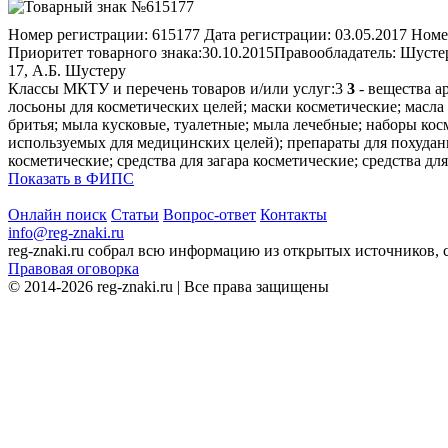
Номер регистрации:
615177
Дата регистрации:
03.05.2017
Номе
Приоритет товарного знака:
30.10.2015
Правообладатель:
Шустер
17, А.Б. Шустеру
Классы МКТУ и перечень товаров и/или услуг:
3
3
- вещества а
лосьоны для косметических целей; маски косметические; масл
бритья; мыла кусковые, туалетные; мыла лечебные; наборы кос
используемых для медицинских целей); препараты для похудани
косметические; средства для загара косметические; средства дл
Показать в ФИПС
Онлайн поиск
Статьи
Вопрос-ответ
Контакты
info@reg-znaki.ru
reg-znaki.ru собрал всю информацию из открытых источников,
Правовая оговорка
© 2014-2026 reg-znaki.ru | Все права защищены