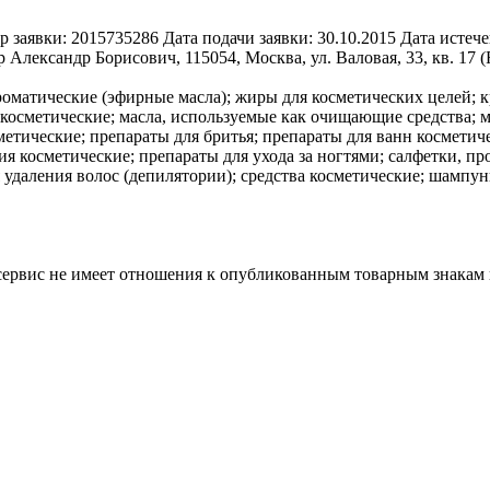
р заявки:
2015735286
Дата подачи заявки:
30.10.2015
Дата истече
 Александр Борисович, 115054, Москва, ул. Валовая, 33, кв. 17 
роматические (эфирные масла); жиры для косметических целей; к
а косметические; масла, используемые как очищающие средства
метические; препараты для бритья; препараты для ванн косметич
я косметические; препараты для ухода за ногтями; салфетки, п
я удаления волос (депилятории); средства косметические; шампун
 сервис не имеет отношения к опубликованным товарным знакам 