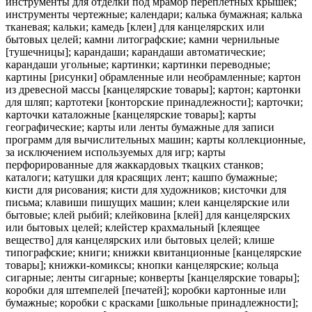
инструменты для отделки под мрамор переплетных крышек;
инструменты чертежные; календари; калька бумажная; калька
тканевая; кальки; камедь [клеи] для канцелярских или
бытовых целей; камни литографские; камни чернильные
[тушечницы]; карандаши; карандаши автоматические;
карандаши угольные; картинки; картинки переводные;
картины [рисунки] обрамленные или необрамленные; картон
из древесной массы [канцелярские товары]; картон; картонки
для шляп; картотеки [конторские принадлежности]; карточки;
карточки каталожные [канцелярские товары]; карты
географические; карты или ленты бумажные для записи
программ для вычислительных машин; карты коллекционные,
за исключением используемых для игр; карты
перфорированные для жаккардовых ткацких станков;
каталоги; катушки для красящих лент; кашпо бумажные;
кисти для рисования; кисти для художников; кисточки для
письма; клавиши пишущих машин; клеи канцелярские или
бытовые; клей рыбий; клейковина [клей] для канцелярских
или бытовых целей; клейстер крахмальный [клеящее
вещество] для канцелярских или бытовых целей; клише
типографские; книги; книжки квитанционные [канцелярские
товары]; книжки-комиксы; кнопки канцелярские; кольца
сигарные; ленты сигарные; конверты [канцелярские товары];
коробки для штемпелей [печатей]; коробки картонные или
бумажные; коробки с красками [школьные принадлежности];