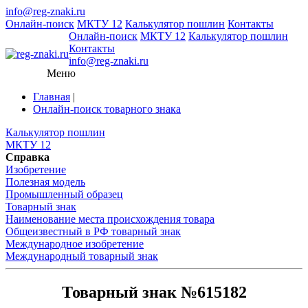
info@reg-znaki.ru
Онлайн-поиск
МКТУ 12
Калькулятор пошлин
Контакты
Онлайн-поиск
МКТУ 12
Калькулятор пошлин
Контакты
info@reg-znaki.ru
Меню
Главная
|
Онлайн-поиск товарного знака
Калькулятор пошлин
МКТУ 12
Справка
Изобретение
Полезная модель
Промышленный образец
Товарный знак
Наименование места происхождения товара
Общеизвестный в РФ товарный знак
Международное изобретение
Международный товарный знак
Товарный знак №615182