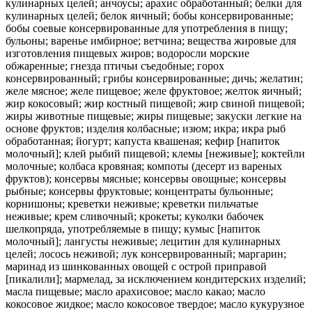
кулинарных целей; анчоусы; арахис обработанный; белки для
кулинарных целей; белок яичный; бобы консервированные;
бобы соевые консервированные для употребления в пищу;
бульоны; варенье имбирное; ветчина; вещества жировые для
изготовления пищевых жиров; водоросли морские
обжаренные; гнезда птичьи съедобные; горох
консервированный; грибы консервированные; дичь; желатин;
желе мясное; желе пищевое; желе фруктовое; желток яичный;
жир кокосовый; жир костный пищевой; жир свиной пищевой;
жиры животные пищевые; жиры пищевые; закуски легкие на
основе фруктов; изделия колбасные; изюм; икра; икра рыб
обработанная; йогурт; капуста квашеная; кефир [напиток
молочный]; клей рыбий пищевой; клемы [неживые]; коктейли
молочные; колбаса кровяная; компоты (десерт из вареных
фруктов); консервы мясные; консервы овощные; консервы
рыбные; консервы фруктовые; концентраты бульонные;
корнишоны; креветки неживые; креветки пильчатые
неживые; крем сливочный; крокеты; куколки бабочек
шелкопряда, употребляемые в пищу; кумыс [напиток
молочный]; лангусты неживые; лецитин для кулинарных
целей; лосось неживой; лук консервированный; маргарин;
маринад из шинкованных овощей с острой приправой
[пикалили]; мармелад, за исключением кондитерских изделий;
масла пищевые; масло арахисовое; масло какао; масло
кокосовое жидкое; масло кокосовое твердое; масло кукурузное