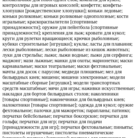
контроллеры для игровых консолей; конфетти; конфеты-
хлопушки [рождественские хлопушки]; коньки ледовые;
коньки роликовые; коньки роликовые однополозные; кости
игральные; краскораспылители [спортивные
принадлежности]; оружие для пейнтбола [спортивные
принадлежности]; крепления для лыж; кровати для кукол;
круги для рулетки вращающиеся; крючки рыболовные;
кубики строительные [игрушки]; куклы; ласты для плавания;
лески рыболовные; лески рыболовные из кишок животных;
луки для стрельбы; лыжи; лыжи водные; лыжи для серфинга;
маджонг; мази лыжные; манки для охоты; марионетки; маски
карнавальные; маски театральные; маски фехтовальные;
мачты для досок с парусом; медведи плюшевые; мел для
бильярдных киев; мишени; мишени электронные; модели
масштабные сборные [игрушки]; модели транспортных
средств масштабные; мячи для игры; наживки искусственные;
накладки для бортов бильярдных столов; наколенники
[товары спортивные]; наконечники для бильярдных киев;
налокотники [товары спортивные]; одежда для кукол; оружие
фехтовальное; палочки для мажореток; парапланы; патинко;
перчатки бейсбольные; перчатки боксерские; перчатки для
гольфа; перчатки для игр; перчатки для подачи
[принадлежности для игр]; перчатки фехтовальные; пиньяты;
пистолеты игрушечные; пистолеты пневматические