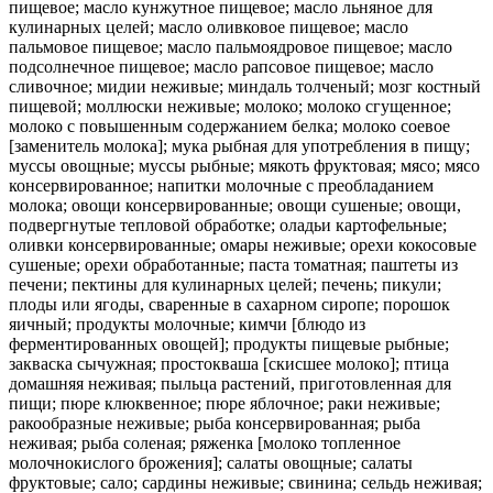
пищевое; масло кунжутное пищевое; масло льняное для
кулинарных целей; масло оливковое пищевое; масло
пальмовое пищевое; масло пальмоядровое пищевое; масло
подсолнечное пищевое; масло рапсовое пищевое; масло
сливочное; мидии неживые; миндаль толченый; мозг костный
пищевой; моллюски неживые; молоко; молоко сгущенное;
молоко с повышенным содержанием белка; молоко соевое
[заменитель молока]; мука рыбная для употребления в пищу;
муссы овощные; муссы рыбные; мякоть фруктовая; мясо; мясо
консервированное; напитки молочные с преобладанием
молока; овощи консервированные; овощи сушеные; овощи,
подвергнутые тепловой обработке; оладьи картофельные;
оливки консервированные; омары неживые; орехи кокосовые
сушеные; орехи обработанные; паста томатная; паштеты из
печени; пектины для кулинарных целей; печень; пикули;
плоды или ягоды, сваренные в сахарном сиропе; порошок
яичный; продукты молочные; кимчи [блюдо из
ферментированных овощей]; продукты пищевые рыбные;
закваска сычужная; простокваша [скисшее молоко]; птица
домашняя неживая; пыльца растений, приготовленная для
пищи; пюре клюквенное; пюре яблочное; раки неживые;
ракообразные неживые; рыба консервированная; рыба
неживая; рыба соленая; ряженка [молоко топленное
молочнокислого брожения]; салаты овощные; салаты
фруктовые; сало; сардины неживые; свинина; сельдь неживая;