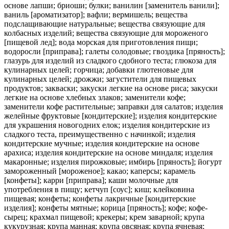
основе лапши; бриоши; булки; ванилин [заменитель ванили];
ваниль [ароматизатор]; вафли; вермишель; вещества
подслащивающие натуральные; вещества связующие для
колбасных изделий; вещества связующие для мороженого
[пищевой лед]; вода морская для приготовления пищи;
водоросли [приправа]; галеты солодовые; гвоздика [пряность];
глазурь для изделий из сладкого сдобного теста; глюкоза для
кулинарных целей; горчица; добавки глютеновые для
кулинарных целей; дрожжи; загустители для пищевых
продуктов; закваски; закуски легкие на основе риса; закуски
легкие на основе хлебных злаков; заменители кофе;
заменители кофе растительные; заправки для салатов; изделия
желейные фруктовые [кондитерские]; изделия кондитерские
для украшения новогодних елок; изделия кондитерские из
сладкого теста, преимущественно с начинкой; изделия
кондитерские мучные; изделия кондитерские на основе
арахиса; изделия кондитерские на основе миндаля; изделия
макаронные; изделия пирожковые; имбирь [пряность]; йогурт
замороженный [мороженое]; какао; каперсы; карамель
[конфеты]; карри [приправа]; каши молочные для
употребления в пищу; кетчуп [соус]; киш; клейковина
пищевая; конфеты; конфеты лакричные [кондитерские
изделия]; конфеты мятные; корица [пряность]; кофе; кофе-
сырец; крахмал пищевой; крекеры; крем заварной; крупа
кукурузная; крупа манная; крупа овсяная; крупа ячневая;