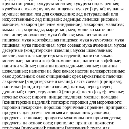
крупы пищевые; кукуруза молотая; кукуруза поджаренная;
кулебяки с мясом; куркума пищевая; кускус [крупа]; кушанья
мучные; лапша; лед для охлаждения; лед натуральный или
искусственный; лед пищевой; леденцы; лепешки рисовые;
майонез; макарон [печенье миндальное]; макароны; мальтоза;
мамалыга; маринады; марципан; мед; молочко маточное
пчелиное; мороженое; мука бобовая; мука из тапиоки
пищевая; мука картофельная пищевая; мука кукурузная; мука
пищевая; мука пшеничная; мука соевая; мука ячменная; муссы
десертные [кондитерские изделия]; муссы шоколадные;
мюсли; мята для кондитерских изделий; напитки какао-
молочные; напитки кофейно-молочные; напитки кофейные;
напитки чайные; напитки шоколадно-молочные; напитки
шоколадные; напитки на базе какао; настои нелекарственные;
овес дробленый; овес очищенный; орех мускатный; палочки
лакричные [кондитерские изделия]; паста соевая [приправа];
пастилки [кондитерские изделия]; патока; перец; перец
душистый; перец стручковый [специи]; песто [соус]; печенье;
печенье сухое; пироги; пицца; подливки мясные; помадки
[кондитерские изделия]; попкорн; порошки для мороженого;
порошки пекарские; порошок горчичный; пралине; приправы;
продукты для размягчения мяса в домашних условиях;
продукты зерновые; продукты мукомольного производства;
продукты на основе овса; прополис; пряники; пряности;
птифуры [пирожные]; пудинги [запеканки]; пудра для