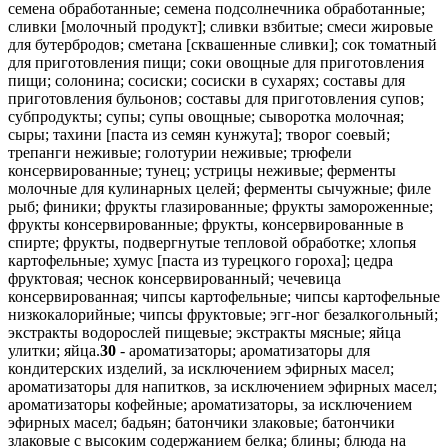
семена обработанные; семена подсолнечника обработанные;
сливки [молочный продукт]; сливки взбитые; смеси жировые
для бутербродов; сметана [сквашенные сливки]; сок томатный
для приготовления пищи; соки овощные для приготовления
пищи; солонина; сосиски; сосиски в сухарях; составы для
приготовления бульонов; составы для приготовления супов;
субпродукты; супы; супы овощные; сыворотка молочная;
сыры; тахини [паста из семян кунжута]; творог соевый;
трепанги неживые; голотурии неживые; трюфели
консервированные; тунец; устрицы неживые; ферменты
молочные для кулинарных целей; ферменты сычужные; филе
рыб; финики; фрукты глазированные; фрукты замороженные;
фрукты консервированные; фрукты, консервированные в
спирте; фрукты, подвергнутые тепловой обработке; хлопья
картофельные; хумус [паста из турецкого гороха]; цедра
фруктовая; чеснок консервированный; чечевица
консервированная; чипсы картофельные; чипсы картофельные
низкокалорийные; чипсы фруктовые; эгг-ног безалкогольный;
экстракты водорослей пищевые; экстракты мясные; яйца
улитки; яйца.
30
- ароматизаторы; ароматизаторы для
кондитерских изделий, за исключением эфирных масел;
ароматизаторы для напитков, за исключением эфирных масел;
ароматизаторы кофейные; ароматизаторы, за исключением
эфирных масел; бадьян; батончики злаковые; батончики
злаковые с высоким содержанием белка; блины; блюда на