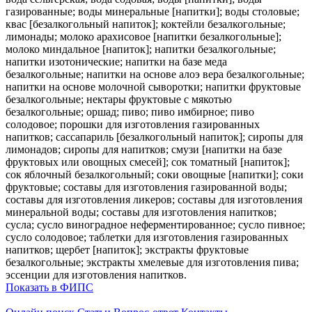
газированные; воды минеральные [напитки]; воды столовые;
квас [безалкогольный напиток]; коктейли безалкогольные;
лимонады; молоко арахисовое [напитки безалкогольные];
молоко миндальное [напиток]; напитки безалкогольные;
напитки изотонические; напитки на базе меда
безалкогольные; напитки на основе алоэ вера безалкогольные;
напитки на основе молочной сыворотки; напитки фруктовые
безалкогольные; нектары фруктовые с мякотью
безалкогольные; оршад; пиво; пиво имбирное; пиво
солодовое; порошки для изготовления газированных
напитков; сассапариль [безалкогольный напиток]; сиропы для
лимонадов; сиропы для напитков; смузи [напитки на базе
фруктовых или овощных смесей]; сок томатный [напиток];
сок яблочный безалкогольный; соки овощные [напитки]; соки
фруктовые; составы для изготовления газированной воды;
составы для изготовления ликеров; составы для изготовления
минеральной воды; составы для изготовления напитков;
сусла; сусло виноградное неферментированное; сусло пивное;
сусло солодовое; таблетки для изготовления газированных
напитков; щербет [напиток]; экстракты фруктовые
безалкогольные; экстракты хмелевые для изготовления пива;
эссенции для изготовления напитков.
Показать в ФИПС