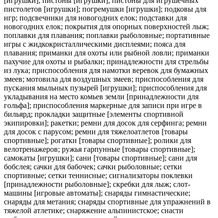
[игрушки]; пистоны [игрушки]; пистоны для игрушечных
пистолетов [игрушки]; погремушки [игрушки]; подковы для
игр; подсвечники для новогодних елок; подставки для
новогодних елок; покрытия для опорных поверхностей лыж;
поплавки для плавания; поплавки рыболовные; портативные
игры с жидкокристаллическими дисплеями; пояса для
плавания; приманки для охоты или рыбной ловли; приманки
пахучие для охоты и рыбалки; принадлежности для стрельбы
из лука; приспособления для намотки веревок для бумажных
змеев; мотовила для воздушных змеев; приспособления для
пускания мыльных пузырей [игрушки]; приспособления для
укладывания на место комьев земли [принадлежности для
гольфа]; приспособления маркерные для записи при игре в
бильярд; прокладки защитные [элементы спортивной
экипировки]; ракетки; ремни для досок для серфинга; ремни
для досок с парусом; ремни для тяжелоатлетов [товары
спортивные]; рогатки [товары спортивные]; ролики для
велотренажеров; ружья гарпунные [товары спортивные];
самокаты [игрушки]; сани [товары спортивные]; сани для
бобслея; сачки для бабочек; сачки рыболовные; сетки
спортивные; сетки теннисные; сигнализаторы поклевки
[принадлежности рыболовные]; скребки для лыж; слот-
машины [игровые автоматы]; снаряды гимнастические;
снаряды для метания; снаряды спортивные для упражнений в
тяжелой атлетике; снаряжение альпинистское; снасти