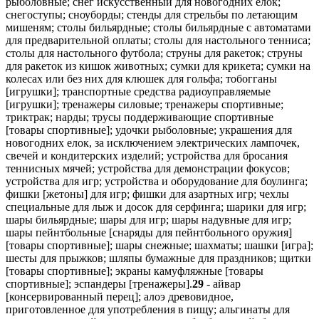
рыболовные; снег искусственный для новогодних елок;
снегоступы; сноуборды; стенды для стрельбы по летающим
мишеням; столы бильярдные; столы бильярдные с автоматами
для предварительной оплаты; столы для настольного тенниса;
столы для настольного футбола; струны для ракеток; струны
для ракеток из кишок животных; сумки для крикета; сумки на
колесах или без них для клюшек для гольфа; тобогганы
[игрушки]; транспортные средства радиоуправляемые
[игрушки]; тренажеры силовые; тренажеры спортивные;
триктрак; нарды; трусы поддерживающие спортивные
[товары спортивные]; удочки рыболовные; украшения для
новогодних елок, за исключением электрических лампочек,
свечей и кондитерских изделий; устройства для бросания
теннисных мячей; устройства для демонстрации фокусов;
устройства для игр; устройства и оборудование для боулинга;
фишки [жетоны] для игр; фишки для азартных игр; чехлы
специальные для лыж и досок для серфинга; шарики для игр;
шары бильярдные; шары для игр; шары надувные для игр;
шары пейнтбольные [снаряды для пейнтбольного оружия]
[товары спортивные]; шары снежные; шахматы; шашки [игра];
шесты для прыжков; шляпы бумажные для праздников; щитки
[товары спортивные]; экраны камуфляжные [товары
спортивные]; эспандеры [тренажеры].
29
- айвар
[консервированный перец]; алоэ древовидное,
приготовленное для употребления в пищу; альгинаты для