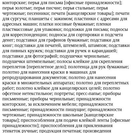
конторские; перья для письма [офисные принадлежности];
перья золотые; перья писчие; перья стальные; перья
чертежные; песенники; печати [канцелярские товары]; печати
для сургуча; планшеты с зажимом; пластинки с адресами для
адресных машин; платки носовые бумажные; пленки
пластмассовые для упаковки; подложки для письма; подносы
для корреспонденции; подносы для сортировки и подсчета
денег; подставки для графинов бумажные; подставки для
книг; подставки для печатей, штемпелей, штампов; подставки
для пивных кружек; подставки для ручек и карандашей;
подставки для фотографий; подушечки чернильные;
подушечки штемпельные; полосы клейкие для скрепления
переплетов [переплетное дело]; полотенца для рук бумажные;
полотно для нанесения краски в машинах для
репродуцирования документов; полотно для нанесения
краски в множительных аппаратах; полотно для переплетных
работ; полотно клейкое для канцелярских целей; полотно
офсетное нетекстильное; портреты; пресс-папье; приборы
письменные; приборы чернильные; принадлежности
конторские, за исключением мебели; принадлежности
письменные; принадлежности пишущие; принадлежности
чертежные; принадлежности школьные [канцелярские
товары]; приспособления для подачи клейкой ленты [офисные
принадлежности]; приспособления для приклеивания
этикеток ручные; продукция печатная; произведения