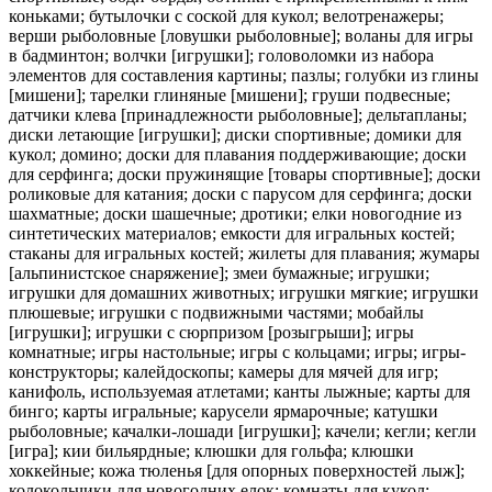
коньками; бутылочки с соской для кукол; велотренажеры;
верши рыболовные [ловушки рыболовные]; воланы для игры
в бадминтон; волчки [игрушки]; головоломки из набора
элементов для составления картины; пазлы; голубки из глины
[мишени]; тарелки глиняные [мишени]; груши подвесные;
датчики клева [принадлежности рыболовные]; дельтапланы;
диски летающие [игрушки]; диски спортивные; домики для
кукол; домино; доски для плавания поддерживающие; доски
для серфинга; доски пружинящие [товары спортивные]; доски
роликовые для катания; доски с парусом для серфинга; доски
шахматные; доски шашечные; дротики; елки новогодние из
синтетических материалов; емкости для игральных костей;
стаканы для игральных костей; жилеты для плавания; жумары
[альпинистское снаряжение]; змеи бумажные; игрушки;
игрушки для домашних животных; игрушки мягкие; игрушки
плюшевые; игрушки с подвижными частями; мобайлы
[игрушки]; игрушки с сюрпризом [розыгрыши]; игры
комнатные; игры настольные; игры с кольцами; игры; игры-
конструкторы; калейдоскопы; камеры для мячей для игр;
канифоль, используемая атлетами; канты лыжные; карты для
бинго; карты игральные; карусели ярмарочные; катушки
рыболовные; качалки-лошади [игрушки]; качели; кегли; кегли
[игра]; кии бильярдные; клюшки для гольфа; клюшки
хоккейные; кожа тюленья [для опорных поверхностей лыж];
колокольчики для новогодних елок; комнаты для кукол;