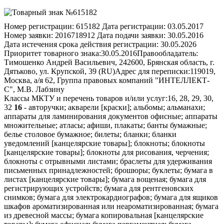
Номер регистрации:
615182
Дата регистрации:
03.05.2017
Номер заявки:
2016718912
Дата подачи заявки:
30.05.2016
Дата истечения срока действия регистрации:
30.05.2026
Приоритет товарного знака:
30.05.2016
Правообладатель:
Тимошенко Андрей Васильевич, 242600, Брянская область, г.
Дятьково, ул. Крупской, 39 (RU)
Адрес для переписки:
119019,
Москва, а/я 62, Группа правовых компаний "ИНТЕЛЛЕКТ-
С", М.В. Лабзину
Классы МКТУ и перечень товаров и/или услуг:
16, 28, 29, 30,
32
16
- авторучки; акварели [краски]; альбомы; альманахи;
аппараты для ламинирования документов офисные; аппараты
множительные; атласы; афиши, плакаты; банты бумажные;
белье столовое бумажное; билеты; бланки; бланки
уведомлений [канцелярские товары]; блокноты; блокноты
[канцелярские товары]; блокноты для рисования, черчения;
блокноты с отрывными листами; браслеты для удерживания
письменных принадлежностей; брошюры; буклеты; бумага в
листах [канцелярские товары]; бумага вощеная; бумага для
регистрирующих устройств; бумага для рентгеновских
снимков; бумага для электрокардиографов; бумага для ящиков
шкафов ароматизированная или неароматизированная; бумага
из древесной массы; бумага копировальная [канцелярские