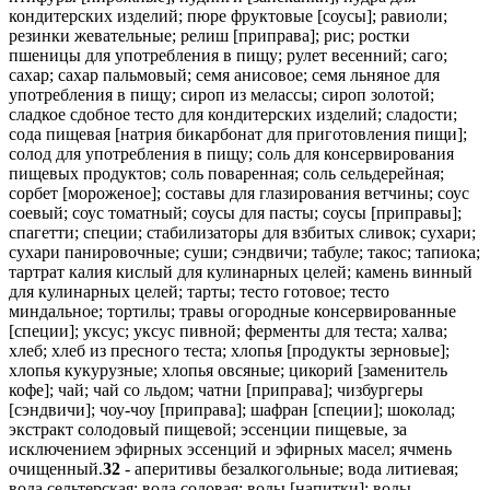
кондитерских изделий; пюре фруктовые [соусы]; равиоли;
резинки жевательные; релиш [приправа]; рис; ростки
пшеницы для употребления в пищу; рулет весенний; саго;
сахар; сахар пальмовый; семя анисовое; семя льняное для
употребления в пищу; сироп из мелассы; сироп золотой;
сладкое сдобное тесто для кондитерских изделий; сладости;
сода пищевая [натрия бикарбонат для приготовления пищи];
солод для употребления в пищу; соль для консервирования
пищевых продуктов; соль поваренная; соль сельдерейная;
сорбет [мороженое]; составы для глазирования ветчины; соус
соевый; соус томатный; соусы для пасты; соусы [приправы];
спагетти; специи; стабилизаторы для взбитых сливок; сухари;
сухари панировочные; суши; сэндвичи; табуле; такос; тапиока;
тартрат калия кислый для кулинарных целей; камень винный
для кулинарных целей; тарты; тесто готовое; тесто
миндальное; тортилы; травы огородные консервированные
[специи]; уксус; уксус пивной; ферменты для теста; халва;
хлеб; хлеб из пресного теста; хлопья [продукты зерновые];
хлопья кукурузные; хлопья овсяные; цикорий [заменитель
кофе]; чай; чай со льдом; чатни [приправа]; чизбургеры
[сэндвичи]; чоу-чоу [приправа]; шафран [специи]; шоколад;
экстракт солодовый пищевой; эссенции пищевые, за
исключением эфирных эссенций и эфирных масел; ячмень
очищенный.
32
- аперитивы безалкогольные; вода литиевая;
вода сельтерская; вода содовая; воды [напитки]; воды