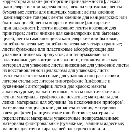
корректоры жидкие [конторские принадлежности]; лекала
[канцелярские принадлежности]; лекала чертежные; ленты
бумажные; ленты для пишущих машин; ленты клейкие
[канцелярские товары]; ленты клейкие для канцелярских или
бытовых целей; ленты корректирующие [конторские
принадлежности]; ленты красящие; ленты красящие для
принтеров; ленты липкие для канцелярских или бытовых
целей; ленты самоклеящиеся канцелярские или бытовые;
линейки чертежные; линейки чертежные четырехгранные;
листы бумажные или пластиковые абсорбирующие для
упаковки пищевых продуктов; листы бумажные или
пластиковые для контроля влажности, используемые как
материал для упаковки; листы вискозные для упаковки; листы
из восстановленной целлюлозы для упаковки; листы
пузырчатые пластмассовые для упаковки или расфасовки;
литеры стальные; литеры типографские [цифровые и
буквенные]; литографии; лотки для красок; макеты
архитектурные; марки почтовые; массы пластические для
лепки; материалы графические печатные; материалы для
лепки; материалы для обучения [за исключением приборов];
материалы канцелярские для запечатывания; материалы
клеящие [клеи] канцелярские или бытовые; материалы
переплетные; материалы упаковочные подкрахмаленные;
материалы фильтровальные [бумажные]; машины адресные;
машины для точки карандашей электрические или