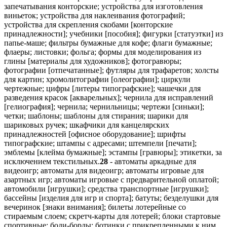
запечатывания конторские; устройства для изготовления
виньеток; устройства для наклеивания фотографий;
устройства для скрепления скобами [конторские
принадлежности]; учебники [пособия]; фигурки [статуэтки] из
папье-маше; фильтры бумажные для кофе; флаги бумажные;
флаеры; листовки; фольга; формы для моделирования из
глины [материалы для художников]; фотогравюры;
фотографии [отпечатанные]; футляры для трафаретов; холсты
для картин; хромолитографии [олеографии]; циркули
чертежные; цифры [литеры типографские]; чашечки для
разведения красок [акварельных]; чернила для исправлений
[гелиография]; чернила; чернильницы; чертежи [синьки];
четки; шаблоны; шаблоны для стирания; шарики для
шариковых ручек; шкафчики для канцелярских
принадлежностей [офисное оборудование]; шрифты
типографские; штампы с адресами; штемпели [печати];
эмблемы [клейма бумажные]; эстампы [гравюры]; этикетки, за
исключением текстильных.
28
- автоматы аркадные для
видеоигр; автоматы для видеоигр; автоматы игровые для
азартных игр; автоматы игровые с предварительной оплатой;
автомобили [игрушки]; средства транспортные [игрушки];
бассейны [изделия для игр и спорта]; батуты; безделушки для
вечеринок [знаки внимания]; билеты лотерейные со
стираемым слоем; скретч-карты для лотерей; блоки стартовые
спортивные; боди-борды; ботинки с прикрепленными к ним