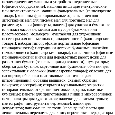
неэлектрические; машины и устройства переплетные
[офисное оборудование]; машины пишущие электрические
или неэлектрические; машины фальцевальные [канцелярские
товары]; машины франкировальные офисные; мел для
литографии; мел для письма; мел для портных; мел для
разметки; мешки [конверты, пакеты] для упаковки бумажные
или пластмассовые; мешки для мусора бумажные или
пластмассовые; мольберты; муштабели для художников;
несессеры для письменных принадлежностей [канцелярские
товары]; наборы типографские портативные [офисные
принадлежности]; нагрудники детские бумажные; наклейки
самоклеящиеся [канцелярские товары]; напальчники [офисные
принадлежности]; нитки для переплетных работ; ножи для
разрезания бумаги [офисные принадлежности]; нумераторы;
обертки для бутылок картонные или бумажные; облатки для
запечатывания; обложки [канцелярские товары]; обложки для
паспортов; оболочки пластиковые эластичные для
штабелирования; образцы вышивок [схемы]; образцы
почерков; олеографии; открытки музыкальные; открытки
поздравительные; открытки почтовые; офорты; пакетики
бумажные; пакеты для приготовления пищи в микроволновой
печи; палитры для художников; палочки для письма тушью;
пантографы [инструменты чертежные]; папки для
документов; папье-маше; пастели [карандаши]; пасты для
лепки; пеналы; переплеты для книг; перочистки; перфораторы