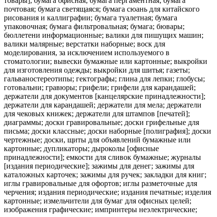
товары]; бумага офисная; бумага пергаментная; бумага
почтовая; бумага светящаяся; бумага сюань для китайского
рисования и каллиграфии; бумага туалетная; бумага
упаковочная; бумага фильтровальная; бумага; бювары;
бюллетени информационные; валики для пишущих машин;
валики малярные; верстатки наборные; воск для
моделирования, за исключением используемого в
стоматологии; вывески бумажные или картонные; выкройки
для изготовления одежды; выкройки для шитья; газеты;
гальваностереотипы; гектографы; глина для лепки; глобусы;
готовальни; гравюры; грифели; грифели для карандашей;
держатели для документов [канцелярские принадлежности];
держатели для карандашей; держатели для мела; держатели
для чековых книжек; держатели для штампов [печатей];
диаграммы; доски гравировальные; доски грифельные для
письма; доски классные; доски наборные [полиграфия]; доски
чертежные; доски, щиты для объявлений бумажные или
картонные; дупликаторы; дыроколы [офисные
принадлежности]; емкости для сливок бумажные; журналы
[издания периодические]; зажимы для денег; зажимы для
каталожных карточек; зажимы для ручек; закладки для книг;
иглы гравировальные для офортов; иглы разметочные для
черчения; издания периодические; издания печатные; изделия
картонные; измельчители для бумаг для офисных целей;
изображения графические; импринтеры неэлектрические;