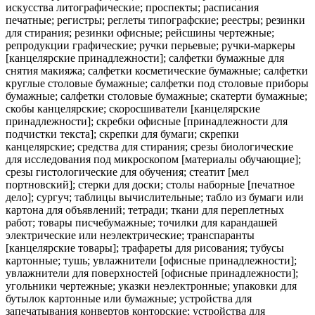
искусства литографические; проспекты; расписания
печатные; регистры; реглеты типографские; реестры; резинки
для стирания; резинки офисные; рейсшины чертежные;
репродукции графические; ручки перьевые; ручки-маркеры
[канцелярские принадлежности]; салфетки бумажные для
снятия макияжа; салфетки косметические бумажные; салфетки
круглые столовые бумажные; салфетки под столовые приборы
бумажные; салфетки столовые бумажные; скатерти бумажные;
скобы канцелярские; скоросшиватели [канцелярские
принадлежности]; скребки офисные [принадлежности для
подчистки текста]; скрепки для бумаги; скрепки
канцелярские; средства для стирания; срезы биологические
для исследования под микроскопом [материалы обучающие];
срезы гистологические для обучения; стеатит [мел
портновский]; стерки для доски; столы наборные [печатное
дело]; сургуч; таблицы вычислительные; табло из бумаги или
картона для объявлений; тетради; ткани для переплетных
работ; товары писчебумажные; точилки для карандашей
электрические или неэлектрические; транспаранты
[канцелярские товары]; трафареты для рисования; тубусы
картонные; тушь; увлажнители [офисные принадлежности];
увлажнители для поверхностей [офисные принадлежности];
угольники чертежные; указки неэлектронные; упаковки для
бутылок картонные или бумажные; устройства для
запечатывания конвертов конторские; устройства для