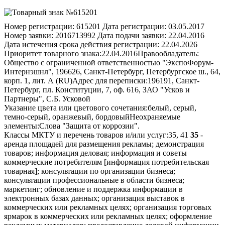
Номер регистрации:
615201
Дата регистрации:
03.05.2017
Номер заявки:
2016713992
Дата подачи заявки:
22.04.2016
Дата истечения срока действия регистрации:
22.04.2026
Приоритет товарного знака:
22.04.2016
Правообладатель:
Общество с ограниченной ответственностью "ЭкспоФорум-
Интернэшнл", 196626, Санкт-Петербург, Петербургское ш., 64,
корп. 1, лит. А (RU)
Адрес для переписки:
196191, Санкт-
Петербург, пл. Конституции, 7, оф. 616, ЗАО "Усков и
Партнеры", С.Б. Усковой
Указание цвета или цветового сочетания:
белый, серый,
темно-серый, оранжевый, бордовый
Неохраняемые
элементы:
Слова "Защита от коррозии".
Классы МКТУ и перечень товаров и/или услуг:
35, 41
35
-
аренда площадей для размещения рекламы; демонстрация
товаров; информация деловая; информация и советы
коммерческие потребителям [информация потребительская
товарная]; консультации по организации бизнеса;
консультации профессиональные в области бизнеса;
маркетинг; обновление и поддержка информации в
электронных базах данных; организация выставок в
коммерческих или рекламных целях; организация торговых
ярмарок в коммерческих или рекламных целях; оформление