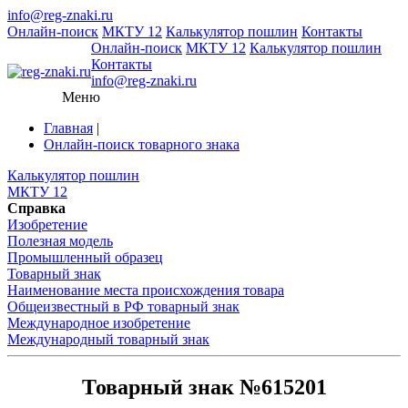
info@reg-znaki.ru
Онлайн-поиск
МКТУ 12
Калькулятор пошлин
Контакты
Онлайн-поиск
МКТУ 12
Калькулятор пошлин
Контакты
info@reg-znaki.ru
Меню
Главная
|
Онлайн-поиск товарного знака
Калькулятор пошлин
МКТУ 12
Справка
Изобретение
Полезная модель
Промышленный образец
Товарный знак
Наименование места происхождения товара
Общеизвестный в РФ товарный знак
Международное изобретение
Международный товарный знак
Товарный знак №615201