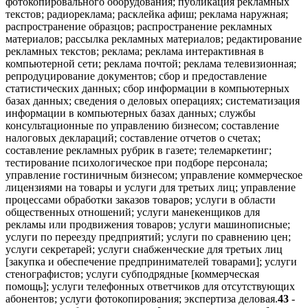
фотокопировального оборудования; публикация рекламных
текстов; радиореклама; расклейка афиш; реклама наружная;
распространение образцов; распространение рекламных
материалов; рассылка рекламных материалов; редактирование
рекламных текстов; реклама; реклама интерактивная в
компьютерной сети; реклама почтой; реклама телевизионная;
репродуцирование документов; сбор и предоставление
статистических данных; сбор информации в компьютерных
базах данных; сведения о деловых операциях; систематизация
информации в компьютерных базах данных; службы
консультационные по управлению бизнесом; составление
налоговых деклараций; составление отчетов о счетах;
составление рекламных рубрик в газете; телемаркетинг;
тестирование психологическое при подборе персонала;
управление гостиничным бизнесом; управление коммерческое
лицензиями на товары и услуги для третьих лиц; управление
процессами обработки заказов товаров; услуги в области
общественных отношений; услуги манекенщиков для
рекламы или продвижения товаров; услуги машинописные;
услуги по переезду предприятий; услуги по сравнению цен;
услуги секретарей; услуги снабженческие для третьих лиц
[закупка и обеспечение предпринимателей товарами]; услуги
стенографистов; услуги субподрядные [коммерческая
помощь]; услуги телефонных ответчиков для отсутствующих
абонентов; услуги фотокопирования; экспертиза деловая.
43
-