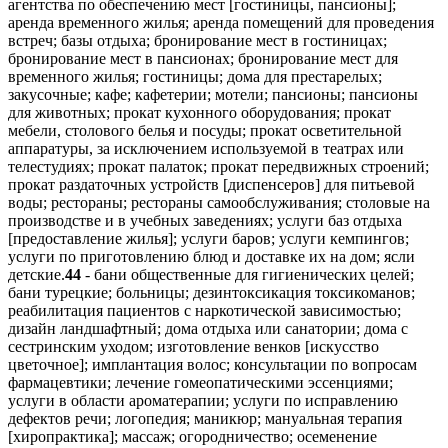
агентства по обеспечению мест [гостиницы, пансионы];
аренда временного жилья; аренда помещений для проведения
встреч; базы отдыха; бронирование мест в гостиницах;
бронирование мест в пансионах; бронирование мест для
временного жилья; гостиницы; дома для престарелых;
закусочные; кафе; кафетерии; мотели; пансионы; пансионы
для животных; прокат кухонного оборудования; прокат
мебели, столового белья и посуды; прокат осветительной
аппаратуры, за исключением используемой в театрах или
телестудиях; прокат палаток; прокат передвижных строений;
прокат раздаточных устройств [диспенсеров] для питьевой
воды; рестораны; рестораны самообслуживания; столовые на
производстве и в учебных заведениях; услуги баз отдыха
[предоставление жилья]; услуги баров; услуги кемпингов;
услуги по приготовлению блюд и доставке их на дом; ясли
детские.
44
- бани общественные для гигиенических целей;
бани турецкие; больницы; дезинтоксикация токсикоманов;
реабилитация пациентов с наркотической зависимостью;
дизайн ландшафтный; дома отдыха или санатории; дома с
сестринским уходом; изготовление венков [искусство
цветочное]; имплантация волос; консультации по вопросам
фармацевтики; лечение гомеопатическими эссенциями;
услуги в области ароматерапии; услуги по исправлению
дефектов речи; логопедия; маникюр; мануальная терапия
[хиропрактика]; массаж; огородничество; осеменение