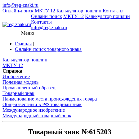
info@reg-znaki.ru
Онлайн-поиск
МКТУ 12
Калькулятор пошлин
Контакты
Онлайн-поиск
МКТУ 12
Калькулятор пошлин
Контакты
info@reg-znaki.ru
Меню
Главная
|
Онлайн-поиск товарного знака
Калькулятор пошлин
МКТУ 12
Справка
Изобретение
Полезная модель
Промышленный образец
Товарный знак
Наименование места происхождения товара
Общеизвестный в РФ товарный знак
Международное изобретение
Международный товарный знак
Товарный знак №615203