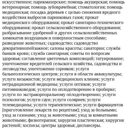
искусственное; парикмахерские; помощь акушерская; помощь
ветеринарная; помощь зубоврачебная; стоматология; помощь
медицинская; посадка деревьев с целью снижения вредного
воздействия выбросов парниковых газов; прокат
медицинского оборудования; прокат санитарно-технического
оборудования; прокат сельскохозяйственного оборудования;
разбрасывание удобрений и других сельскохозяйственных
химикатов воздушным и поверхностным способами;
разведение животных; садоводство; садоводство
декоративнопейзажное; салоны красоты; санатории; служба
банков крови; служба санитарная; советы по вопросам
здоровья; составление цветочных композиций; татуирование;
уничтожение вредителей сельского хозяйства, садоводства и
лесоводства; уничтожение сорняков; услуги
бальнеологических центров; услуги в области аквакультуры;
услуги визажистов; услуги медицинских клиник; услуги
нетрадиционной медицины; услуги оптиков; услуги
питомниковедов; услуги по оплодотворению в пробирке;
услуги по экстракорпоральному оплодотворению; услуги
психологов; услуги саун; услуги соляриев; услуги
телемедицины; услуги терапевтические; услуги фармацевтов
[приготовление лекарств по рецептам]; уход за больными;
уход за газонами; уход за животными; уход за комнатными
животными; физиотерапия; хирургия пластическая; хирургия
растений; хосписы; центры здоровья; диспансеры.