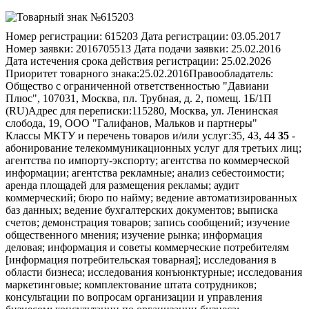
Номер регистрации:
615203
Дата регистрации:
03.05.2017
Номер заявки:
2016705513
Дата подачи заявки:
25.02.2016
Дата истечения срока действия регистрации:
25.02.2026
Приоритет товарного знака:
25.02.2016
Правообладатель:
Общество с ограниченной ответственностью "Давиани
Плюс", 107031, Москва, пл. Трубная, д. 2, помещ. 1Б/1П
(RU)
Адрес для переписки:
115280, Москва, ул. Ленинская
слобода, 19, ООО "Галифанов, Мальков и партнеры"
Классы МКТУ и перечень товаров и/или услуг:
35, 43, 44
35
-
абонирование телекоммуникационных услуг для третьих лиц;
агентства по импорту-экспорту; агентства по коммерческой
информации; агентства рекламные; анализ себестоимости;
аренда площадей для размещения рекламы; аудит
коммерческий; бюро по найму; ведение автоматизированных
баз данных; ведение бухгалтерских документов; выписка
счетов; демонстрация товаров; запись сообщений; изучение
общественного мнения; изучение рынка; информация
деловая; информация и советы коммерческие потребителям
[информация потребительская товарная]; исследования в
области бизнеса; исследования конъюнктурные; исследования
маркетинговые; комплектование штата сотрудников;
консультации по вопросам организации и управления