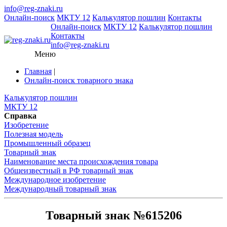
info@reg-znaki.ru
Онлайн-поиск
МКТУ 12
Калькулятор пошлин
Контакты
Онлайн-поиск
МКТУ 12
Калькулятор пошлин
Контакты
info@reg-znaki.ru
Меню
Главная
|
Онлайн-поиск товарного знака
Калькулятор пошлин
МКТУ 12
Справка
Изобретение
Полезная модель
Промышленный образец
Товарный знак
Наименование места происхождения товара
Общеизвестный в РФ товарный знак
Международное изобретение
Международный товарный знак
Товарный знак №615206