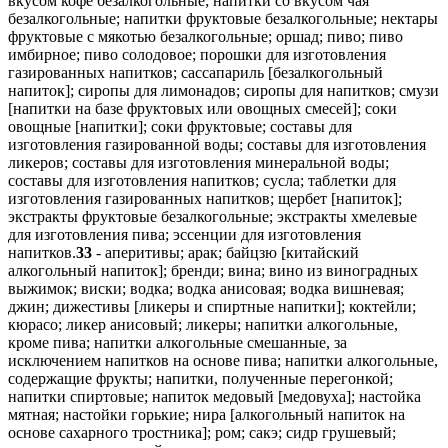
вкусом кофе безалкогольные; напитки со вкусом чая
безалкогольные; напитки фруктовые безалкогольные; нектары
фруктовые с мякотью безалкогольные; оршад; пиво; пиво
имбирное; пиво солодовое; порошки для изготовления
газированных напитков; сассапариль [безалкогольный
напиток]; сиропы для лимонадов; сиропы для напитков; смузи
[напитки на базе фруктовых или овощных смесей]; соки
овощные [напитки]; соки фруктовые; составы для
изготовления газированной воды; составы для изготовления
ликеров; составы для изготовления минеральной воды;
составы для изготовления напитков; сусла; таблетки для
изготовления газированных напитков; щербет [напиток];
экстракты фруктовые безалкогольные; экстракты хмелевые
для изготовления пива; эссенции для изготовления
напитков.
33
- аперитивы; арак; байцзю [китайский
алкогольный напиток]; бренди; вина; вино из виноградных
выжимок; виски; водка; водка анисовая; водка вишневая;
джин; дижестивы [ликеры и спиртные напитки]; коктейли;
кюрасо; ликер анисовый; ликеры; напитки алкогольные,
кроме пива; напитки алкогольные смешанные, за
исключением напитков на основе пива; напитки алкогольные,
содержащие фрукты; напитки, полученные перегонкой;
напитки спиртовые; напиток медовый [медовуха]; настойка
мятная; настойки горькие; нира [алкогольный напиток на
основе сахарного тростника]; ром; сакэ; сидр грушевый;