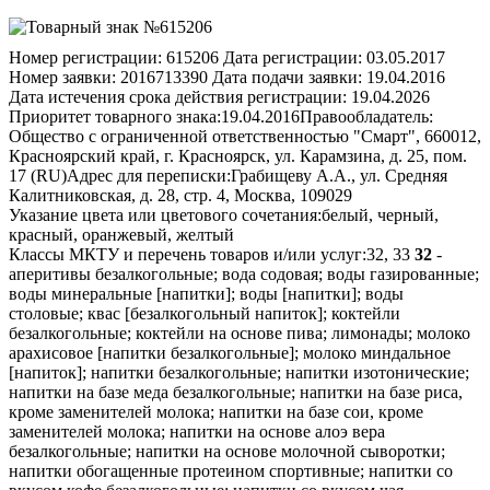
Номер регистрации:
615206
Дата регистрации:
03.05.2017
Номер заявки:
2016713390
Дата подачи заявки:
19.04.2016
Дата истечения срока действия регистрации:
19.04.2026
Приоритет товарного знака:
19.04.2016
Правообладатель:
Общество с ограниченной ответственностью "Смарт", 660012,
Красноярский край, г. Красноярск, ул. Карамзина, д. 25, пом.
17 (RU)
Адрес для переписки:
Грабищеву А.А., ул. Средняя
Калитниковская, д. 28, стр. 4, Москва, 109029
Указание цвета или цветового сочетания:
белый, черный,
красный, оранжевый, желтый
Классы МКТУ и перечень товаров и/или услуг:
32, 33
32
-
аперитивы безалкогольные; вода содовая; воды газированные;
воды минеральные [напитки]; воды [напитки]; воды
столовые; квас [безалкогольный напиток]; коктейли
безалкогольные; коктейли на основе пива; лимонады; молоко
арахисовое [напитки безалкогольные]; молоко миндальное
[напиток]; напитки безалкогольные; напитки изотонические;
напитки на базе меда безалкогольные; напитки на базе риса,
кроме заменителей молока; напитки на базе сои, кроме
заменителей молока; напитки на основе алоэ вера
безалкогольные; напитки на основе молочной сыворотки;
напитки обогащенные протеином спортивные; напитки со