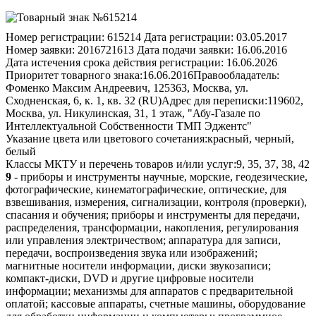
Номер регистрации:
615214
Дата регистрации:
03.05.2017
Номер заявки:
2016721613
Дата подачи заявки:
16.06.2016
Дата истечения срока действия регистрации:
16.06.2026
Приоритет товарного знака:
16.06.2016
Правообладатель:
Фоменко Максим Андреевич, 125363, Москва, ул.
Сходненская, 6, к. 1, кв. 32 (RU)
Адрес для переписки:
119602,
Москва, ул. Никулинская, 31, 1 этаж, "Абу-Газале по
Интеллектуальной Собственности ТМП Эджентс"
Указание цвета или цветового сочетания:
красный, черный,
белый
Классы МКТУ и перечень товаров и/или услуг:
9, 35, 37, 38, 42
9
- приборы и инструменты научные, морские, геодезические,
фотографические, кинематографические, оптические, для
взвешивания, измерения, сигнализации, контроля (проверки),
спасания и обучения; приборы и инструменты для передачи,
распределения, трансформации, накопления, регулирования
или управления электричеством; аппаратура для записи,
передачи, воспроизведения звука или изображений;
магнитные носители информации, диски звукозаписи;
компакт-диски, DVD и другие цифровые носители
информации; механизмы для аппаратов с предварительной
оплатой; кассовые аппараты, счетные машины, оборудование