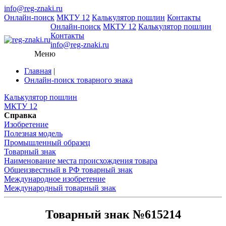
info@reg-znaki.ru
Онлайн-поиск
МКТУ 12
Калькулятор пошлин
Контакты
Онлайн-поиск
МКТУ 12
Калькулятор пошлин
Контакты
info@reg-znaki.ru
Меню
Главная
|
Онлайн-поиск товарного знака
Калькулятор пошлин
МКТУ 12
Справка
Изобретение
Полезная модель
Промышленный образец
Товарный знак
Наименование места происхождения товара
Общеизвестный в РФ товарный знак
Международное изобретение
Международный товарный знак
Товарный знак №615214