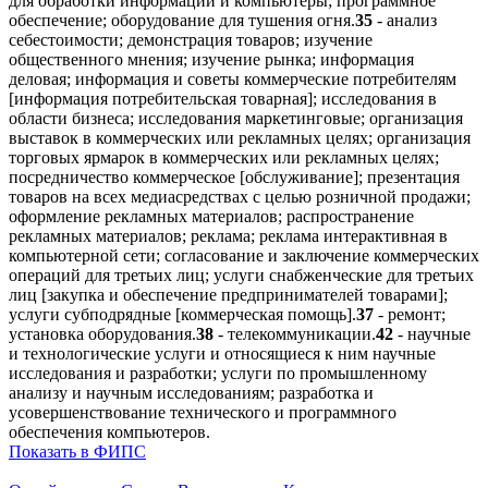
для обработки информации и компьютеры; программное
обеспечение; оборудование для тушения огня.
35
- анализ
себестоимости; демонстрация товаров; изучение
общественного мнения; изучение рынка; информация
деловая; информация и советы коммерческие потребителям
[информация потребительская товарная]; исследования в
области бизнеса; исследования маркетинговые; организация
выставок в коммерческих или рекламных целях; организация
торговых ярмарок в коммерческих или рекламных целях;
посредничество коммерческое [обслуживание]; презентация
товаров на всех медиасредствах с целью розничной продажи;
оформление рекламных материалов; распространение
рекламных материалов; реклама; реклама интерактивная в
компьютерной сети; согласование и заключение коммерческих
операций для третьих лиц; услуги снабженческие для третьих
лиц [закупка и обеспечение предпринимателей товарами];
услуги субподрядные [коммерческая помощь].
37
- ремонт;
установка оборудования.
38
- телекоммуникации.
42
- научные
и технологические услуги и относящиеся к ним научные
исследования и разработки; услуги по промышленному
анализу и научным исследованиям; разработка и
усовершенствование технического и программного
обеспечения компьютеров.
Показать в ФИПС