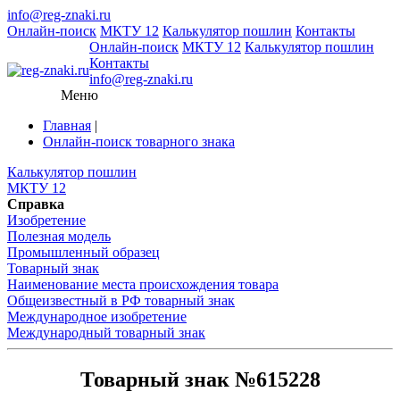
info@reg-znaki.ru
Онлайн-поиск
МКТУ 12
Калькулятор пошлин
Контакты
Онлайн-поиск
МКТУ 12
Калькулятор пошлин
Контакты
info@reg-znaki.ru
Меню
Главная
|
Онлайн-поиск товарного знака
Калькулятор пошлин
МКТУ 12
Справка
Изобретение
Полезная модель
Промышленный образец
Товарный знак
Наименование места происхождения товара
Общеизвестный в РФ товарный знак
Международное изобретение
Международный товарный знак
Товарный знак №615228