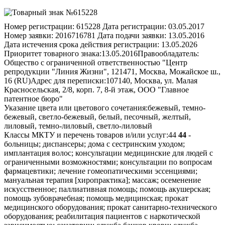
Номер регистрации:
615228
Дата регистрации:
03.05.2017
Номер заявки:
2016716781
Дата подачи заявки:
13.05.2016
Дата истечения срока действия регистрации:
13.05.2026
Приоритет товарного знака:
13.05.2016
Правообладатель:
Общество с ограниченной ответственностью "Центр
репродукции "Линия Жизни", 121471, Москва, Можайское ш.,
16 (RU)
Адрес для переписки:
107140, Москва, ул. Малая
Красносельская, 2/8, корп. 7, 8-й этаж, ООО "Главное
патентное бюро"
Указание цвета или цветового сочетания:
бежевый, темно-
бежевый, светло-бежевый, белый, песочный, желтый,
лиловый, темно-лиловый, светло-лиловый
Классы МКТУ и перечень товаров и/или услуг:
44
44
-
больницы; диспансеры; дома с сестринским уходом;
имплантация волос; консультации медицинские для людей с
ограниченными возможностями; консультации по вопросам
фармацевтики; лечение гомеопатическими эссенциями;
мануальная терапия [хиропрактика]; массаж; осеменение
искусственное; паллиативная помощь; помощь акушерская;
помощь зубоврачебная; помощь медицинская; прокат
медицинского оборудования; прокат санитарно-технического
оборудования; реабилитация пациентов с наркотической