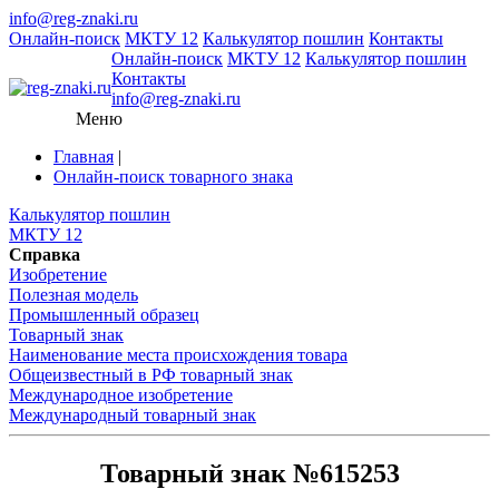
info@reg-znaki.ru
Онлайн-поиск
МКТУ 12
Калькулятор пошлин
Контакты
Онлайн-поиск
МКТУ 12
Калькулятор пошлин
Контакты
info@reg-znaki.ru
Меню
Главная
|
Онлайн-поиск товарного знака
Калькулятор пошлин
МКТУ 12
Справка
Изобретение
Полезная модель
Промышленный образец
Товарный знак
Наименование места происхождения товара
Общеизвестный в РФ товарный знак
Международное изобретение
Международный товарный знак
Товарный знак №615253