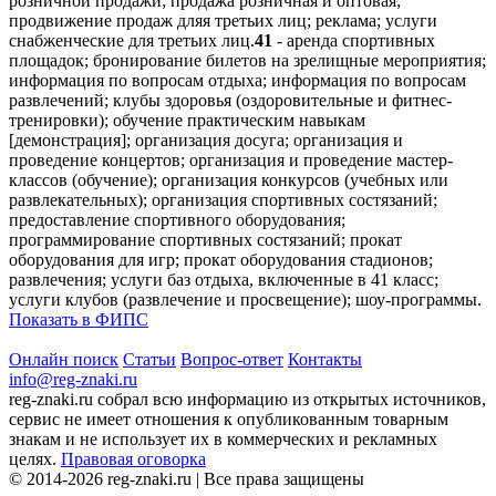
розничной продажи; продажа розничная и оптовая;
продвижение продаж дляя третьих лиц; реклама; услуги
снабженческие для третьих лиц.
41
- аренда спортивных
площадок; бронирование билетов на зрелищные мероприятия;
информация по вопросам отдыха; информация по вопросам
развлечений; клубы здоровья (оздоровительные и фитнес-
тренировки); обучение практическим навыкам
[демонстрация]; организация досуга; организация и
проведение концертов; организация и проведение мастер-
классов (обучение); организация конкурсов (учебных или
развлекательных); организация спортивных состязаний;
предоставление спортивного оборудования;
программирование спортивных состязаний; прокат
оборудования для игр; прокат оборудования стадионов;
развлечения; услуги баз отдыха, включенные в 41 класс;
услуги клубов (развлечение и просвещение); шоу-программы.
Показать в ФИПС
Онлайн поиск
Статьи
Вопрос-ответ
Контакты
info@reg-znaki.ru
reg-znaki.ru собрал всю информацию из открытых источников,
сервис не имеет отношения к опубликованным товарным
знакам и не использует их в коммерческих и рекламных
целях.
Правовая оговорка
© 2014-2026 reg-znaki.ru | Все права защищены