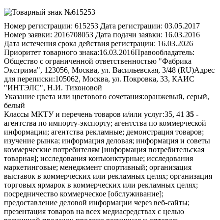
Номер регистрации:
615253
Дата регистрации:
03.05.2017
Номер заявки:
2016708053
Дата подачи заявки:
16.03.2016
Дата истечения срока действия регистрации:
16.03.2026
Приоритет товарного знака:
16.03.2016
Правообладатель:
Общество с ограниченной ответственностью "Фабрика
Экстрима", 123056, Москва, ул. Васильевская, 3/48 (RU)
Адрес
для переписки:
105062, Москва, ул. Покровка, 33, КАИС
"ИНТЭЛС", Н.И. Тихоновой
Указание цвета или цветового сочетания:
оранжевый, серый,
белый
Классы МКТУ и перечень товаров и/или услуг:
35, 41
35
-
агентства по импорту-экспорту; агентства по коммерческой
информации; агентства рекламные; демонстрация товаров;
изучение рынка; информация деловая; информация и советы
коммерческие потребителям [информация потребительская
товарная]; исследования конъюнктурные; исследования
маркетинговые; менеджмент спортивный; организация
выставок в коммерческих или рекламных целях; организация
торговых ярмарок в коммерческих или рекламных целях;
посредничество коммерческое [обслуживание];
предоставление деловой информации через веб-сайты;
презентация товаров на всех медиасредствах с целью