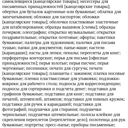
самоклеящиеся [канцелярские товары]; несессеры для
письменных принадлежностей [канцелярские товары];
обертки для бутылок картонные или бумажные; облатки для
запечатывания; обложки для паспортов; обложки
[канцелярские товары]; оболочки пластиковые эластичные
для штабелирования; образцы вышивок [схемы]; образцы
почерков; олеографии; открытки музыкальные; открытки
поздравительные; открытки почтовые; офорты; пакетики
бумажные; палитры для художников; палочки для письма
тушью; папки для документов; папье-маше; пастели
[карандаши]; пасты для лепки; пеналы; переплеты для книг;
перфораторы конторские; перья для письма [офисные
принадлежности]; перья золотые; перья писчие; перья
чертежные; песенники; печати для сургуча; печати
[канцелярские товары]; планшеты с зажимом; платки носовые
бумажные; пленки пластмассовые для упаковки; подложки-
коврики для рабочего стола; подносы для корреспонденции;
подносы для сортировки и подсчета денег; подставки для
графинов бумажные; подставки для книг; подставки для
печатей, штемпелей, штампов; подставки для пивных кружек;
подставки для ручек и карандашей; подставки для
фотографий; подушечки для стирания; подушечки
чернильные; подушечки штемпельные; полосы клейкие для
скрепления переплетов [переплетное дело]; полотенца для рук
бумажные; портреты; пресс-папье; приборы письменные;