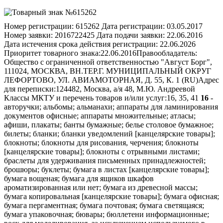
Номер регистрации:
615262
Дата регистрации:
03.05.2017
Номер заявки:
2016722425
Дата подачи заявки:
22.06.2016
Дата истечения срока действия регистрации:
22.06.2026
Приоритет товарного знака:
22.06.2016
Правообладатель:
Общество с ограниченной ответственностью "Август Борг",
111024, МОСКВА, ВН.ТЕР.Г. МУНИЦИПАЛЬНЫЙ ОКРУГ
ЛЕФОРТОВО, УЛ. АВИАМОТОРНАЯ, Д. 55, К. 1 (RU)
Адрес
для переписки:
124482, Москва, а/я 48, М.Ю. Андреевой
Классы МКТУ и перечень товаров и/или услуг:
16, 35, 41
16
-
авторучки; альбомы; альманахи; аппараты для ламинирования
документов офисные; аппараты множительные; атласы;
афиши, плакаты; банты бумажные; белье столовое бумажное;
билеты; бланки; бланки уведомлений [канцелярские товары];
блокноты; блокноты для рисования, черчения; блокноты
[канцелярские товары]; блокноты с отрывными листами;
браслеты для удерживания письменных принадлежностей;
брошюры; буклеты; бумага в листах [канцелярские товары];
бумага вощеная; бумага для ящиков шкафов
ароматизированная или нет; бумага из древесной массы;
бумага копировальная [канцелярские товары]; бумага офисная;
бумага пергаментная; бумага почтовая; бумага светящаяся;
бумага упаковочная; бювары; бюллетени информационные;