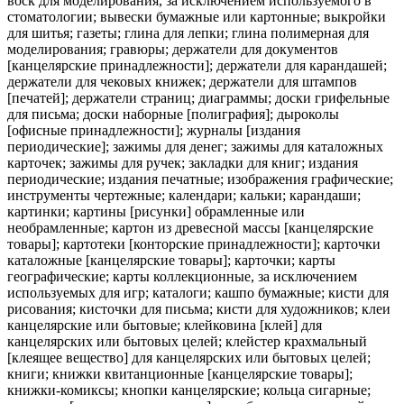
воск для моделирования, за исключением используемого в
стоматологии; вывески бумажные или картонные; выкройки
для шитья; газеты; глина для лепки; глина полимерная для
моделирования; гравюры; держатели для документов
[канцелярские принадлежности]; держатели для карандашей;
держатели для чековых книжек; держатели для штампов
[печатей]; держатели страниц; диаграммы; доски грифельные
для письма; доски наборные [полиграфия]; дыроколы
[офисные принадлежности]; журналы [издания
периодические]; зажимы для денег; зажимы для каталожных
карточек; зажимы для ручек; закладки для книг; издания
периодические; издания печатные; изображения графические;
инструменты чертежные; календари; кальки; карандаши;
картинки; картины [рисунки] обрамленные или
необрамленные; картон из древесной массы [канцелярские
товары]; картотеки [конторские принадлежности]; карточки
каталожные [канцелярские товары]; карточки; карты
географические; карты коллекционные, за исключением
используемых для игр; каталоги; кашпо бумажные; кисти для
рисования; кисточки для письма; кисти для художников; клеи
канцелярские или бытовые; клейковина [клей] для
канцелярских или бытовых целей; клейстер крахмальный
[клеящее вещество] для канцелярских или бытовых целей;
книги; книжки квитанционные [канцелярские товары];
книжки-комиксы; кнопки канцелярские; кольца сигарные;