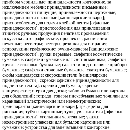
приборы чернильные; принадлежности конторские, за
исключением мебели; принадлежности письменные;
принадлежности пишущие; принадлежности чертежные;
принадлежности школьные [канцелярские товары];
приспособления для подачи клейкой ленты [офисные
принадлежности]; приспособления для приклеивания
этикеток ручные; продукция печатная; произведения
искусства литографические; проспекты; расписания
печатные; регистры; реестры; резинки для стирания;
репродукции графические; ручки-маркеры [канцелярские
принадлежности]; ручки перьевые; салфетки косметические
бумажные; салфетки бумажные для снятия макияжа; салфетки
круглые столовые бумажные; салфетки под столовые приборы
бумажные; салфетки столовые бумажные; скатерти бумажные;
скобы канцелярские; скоросшиватели [канцелярские
принадлежности]; скребки офисные [принадлежности для
подчистки текста]; скрепки для бумаги; скрепки
канцелярские; стерки для доски; табло из бумаги или картона
для объявлений; тетради; товары писчебумажные; точилки для
карандашей электрические или неэлектрические;
транспаранты [канцелярские товары]; трафареты для
рисования; тубусы картонные; тушь; увлажнители [офисные
принадлежности]; угольники чертежные; указки
неэлектронные; упаковки для бутылок картонные или
бумажные; устройства для запечатывания конторские;