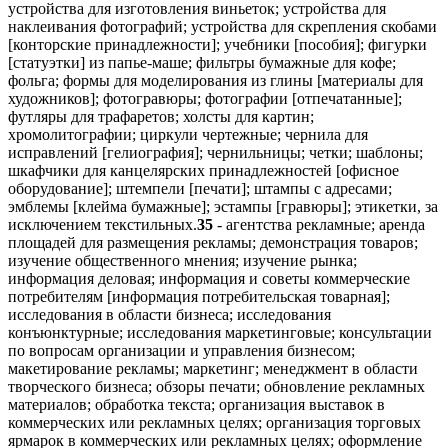
устройства для изготовления виньеток; устройства для
наклеивания фотографий; устройства для скрепления скобами
[конторские принадлежности]; учебники [пособия]; фигурки
[статуэтки] из папье-маше; фильтры бумажные для кофе;
фольга; формы для моделирования из глины [материалы для
художников]; фотогравюры; фотографии [отпечатанные];
футляры для трафаретов; холсты для картин;
хромолитографии; циркули чертежные; чернила для
исправлений [гелиография]; чернильницы; четки; шаблоны;
шкафчики для канцелярских принадлежностей [офисное
оборудование]; штемпели [печати]; штампы с адресами;
эмблемы [клейма бумажные]; эстампы [гравюры]; этикетки, за
исключением текстильных.
35
- агентства рекламные; аренда
площадей для размещения рекламы; демонстрация товаров;
изучение общественного мнения; изучение рынка;
информация деловая; информация и советы коммерческие
потребителям [информация потребительская товарная];
исследования в области бизнеса; исследования
конъюнктурные; исследования маркетинговые; консультации
по вопросам организации и управления бизнесом;
макетирование рекламы; маркетинг; менеджмент в области
творческого бизнеса; обзоры печати; обновление рекламных
материалов; обработка текста; организация выставок в
коммерческих или рекламных целях; организация торговых
ярмарок в коммерческих или рекламных целях; оформление