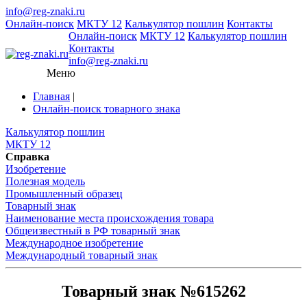
info@reg-znaki.ru
Онлайн-поиск
МКТУ 12
Калькулятор пошлин
Контакты
Онлайн-поиск
МКТУ 12
Калькулятор пошлин
Контакты
info@reg-znaki.ru
Меню
Главная
|
Онлайн-поиск товарного знака
Калькулятор пошлин
МКТУ 12
Справка
Изобретение
Полезная модель
Промышленный образец
Товарный знак
Наименование места происхождения товара
Общеизвестный в РФ товарный знак
Международное изобретение
Международный товарный знак
Товарный знак №615262