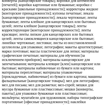
конверты [канцелярские товары]; коробки для штемпелей
[печатей]; коробки картонные или бумажные; коробки с
красками [школьные принадлежности]; корректоры жидкие
[конторские принадлежности]; купоны печатные; лекала
[канцелярские принадлежности]; лекала чертежные; ленты
бумажные; ленты клейкие для канцелярских или бытовых
целей; ленты клейкие [канцелярские товары]; ленты
корректирующие [конторские принадлежности]; ленты
красящие; ленты липкие для канцелярских или бытовых
целей; ленты самоклеящиеся канцелярские или бытовые;
линейки чертежные; листовки; листы из восстановленной
целлюлозы для упаковки; литографии; макеты архитектурные;
марки почтовые; массы пластические для лепки; материалы
графические печатные; материалы для обучения [за
исключением приборов]; материалы канцелярские для
запечатывания; материалы клеящие [клеи] канцелярские или
бытовые; материалы набивочные из бумаги или картона;
материалы переплетные; материалы упаковочные
[прокладочные, набивочные] из бумаги или картона; машины
фальцевальные [канцелярские товары]; мел для литографии;
мел для письма; мел для разметки; мел-спрей; мешки для
мусора бумажные или пластмассовые; мешки [конверты,
пакеты] для упаковки бумажные или пластмассовые;
мольберты; муштабели для художников; наборы типографские
портативные [офисные принадлежности]; наклейки