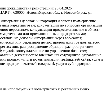
ния срока действия регистрации:
25.04.2026
РТ», 630005, Новосибирская обл., г. Новосибирск, ул.
; информация деловая; информация и советы коммерческие
ования маркетинговые; консультации по вопросам организации
лению персоналом; консультации профессиональные в области
и коммерческими или промышленными предприятиями;
доставление деловой информации через веб-сайты;
ерческой или рекламной целью; презентация товаров на всех
ретьих лиц; распространение образцов; распространение
й; службы консультативные по управлению бизнесом;
равление деятельностью внештатных сотрудников; управление
ния продаж; услуги по оптимизация трафика веб-сайта; услуги
чение предпринимателей товарами]; услуги субподрядные
и не использует их в коммерческих и рекламных целях.