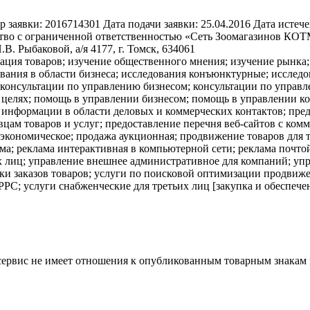
р заявки:
2016714301
Дата подачи заявки:
25.04.2016
Дата истече
во с ограниченной ответственностью «Сеть Зоомагазинов КОТМА
.В. Рыбаковой, а/я 4177, г. Томск, 634061
ация товаров; изучение общественного мнения; изучение рынка
ования в области бизнеса; исследования конъюнктурные; исслед
; консультации по управлению бизнесом; консультации по управ
ых целях; помощь в управлении бизнесом; помощь в управлени
 информации в области деловых и коммерческих контактов; пре
цам товаров и услуг; предоставление перечня веб-сайтов с комм
экономическое; продажа аукционная; продвижение товаров для т
ма; реклама интерактивная в компьютерной сети; реклама почто
х лиц; управление внешнее административное для компаний; уп
ки заказов товаров; услуги по поисковой оптимизации продвиже
 PPC; услуги снабженческие для третьих лиц [закупка и обеспе
 сервис не имеет отношения к опубликованным товарным знакам 