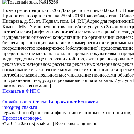
Номер регистрации:
615266
Дата регистрации:
03.05.2017
Номе
Приоритет товарного знака:
25.04.2016
Правообладатель:
Общест
Писарева, д. 53, эт. Подвал, пом. 14 (RU)
Адрес для переписки:
Н
Классы МКТУ и перечень товаров и/или услуг:
35
35
- демонстр
потребителям [информация потребительская товарная]; исслед
и управления бизнесом; консультации по организации бизнеса
бизнеса; организация выставок в коммерческих или рекламн
посредничество коммерческое [обслуживание]; предоставление
предоставление места для онлайн-продаж покупателям и продав
медиасредствах с целью розничной продажи; прогнозирование 
рекламных материалов; рассылка рекламных материалов; рекла
согласование и заключение коммерческих операций для третьи
потребительской лояльностью; управление процессами обработ
по сравнению цен; услуги рекламные "оплата за клик"/ услуги
[коммерческая помощь].
Показать в ФИПС
Онлайн поиск
Статьи
Вопрос-ответ
Контакты
info@reg-znaki.ru
reg-znaki.ru собрал всю информацию из открытых источников,
Правовая оговорка
© 2014-2026 reg-znaki.ru | Все права защищены