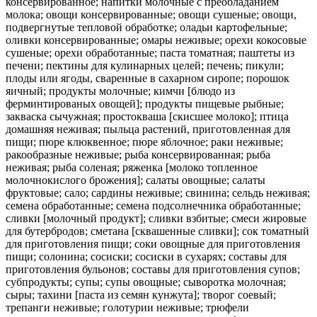
консервированное; напитки молочные с преобладанием
молока; овощи консервированные; овощи сушеные; овощи,
подвергнутые тепловой обработке; оладьи картофельные;
оливки консервированные; омары неживые; орехи кокосовые
сушеные; орехи обработанные; паста томатная; паштеты из
печени; пектины для кулинарных целей; печень; пикули;
плоды или ягоды, сваренные в сахарном сиропе; порошок
яичный; продукты молочные; кимчи [блюдо из
ферминтированых овощей]; продукты пищевые рыбные;
закваска сычужная; простокваша [скисшее молоко]; птица
домашняя неживая; пыльца растений, приготовленная для
пищи; пюре клюквенное; пюре яблочное; раки неживые;
ракообразные неживые; рыба консервированная; рыба
неживая; рыба соленая; ряженка [молоко топленное
молочнокислого брожения]; салаты овощные; салаты
фруктовые; сало; сардины неживые; свинина; сельдь неживая;
семена обработанные; семена подсолнечника обработанные;
сливки [молочный продукт]; сливки взбитые; смеси жировые
для бутербродов; сметана [сквашенные сливки]; сок томатный
для приготовления пищи; соки овощные для приготовления
пищи; солонина; сосиски; сосиски в сухарях; составы для
приготовления бульонов; составы для приготовления супов;
субпродукты; супы; супы овощные; сыворотка молочная;
сыры; тахини [паста из семян кунжута]; творог соевый;
трепанги неживые; голотурии неживые; трюфели