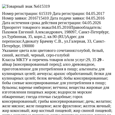
Номер регистрации:
615319
Дата регистрации:
04.05.2017
Номер заявки:
2016715410
Дата подачи заявки:
04.05.2016
Дата истечения срока действия регистрации:
04.05.2026
Приоритет товарного знака:
04.05.2016
Правообладатель:
Пахомов Евгений Александрович, 198097, Санкт-Петербург,
ул.Турбинная, 35, корп.2, кв.90 (RU)
Адрес для
переписки:
Адвокату Брачеву C.B., ул.Галерная, 33, Санкт-
Петербург, 190000
Указание цвета или цветового сочетания:
голубой, белый,
синий, желтый, черный, серо-голубой
Классы МКТУ и перечень товаров и/или услуг:
29, 35
29
-
айвар [консервированный перец]; алоэ древовидное,
приготовленное для употребления в пищу; альгинаты для
кулинарных целей; анчоусы; арахис обработанный; белки для
кулинарных целей; белок яичный; бобы консервированные;
бобы соевые консервированные для употребления в пищу;
бульоны; варенье имбирное; ветчина; вещества жировые для
изготовления пищевых жиров; водоросли морские
обжаренные; гнезда птичьи съедобные; горох
консервированный; грибы консервированные; дичь; желатин;
желе мясное; желе пищевое; желе фруктовое; желток яичный;
жир кокосовый; жир костный пищевой; жир свиной пищевой;