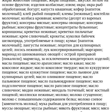
жиры животные пищевые; жиры пищевые; закуски легкие на
основе фруктов; изделия колбасные; изюм; икра; икра рыб
обработанная; йогурт; капуста квашеная; кефир [напиток
молочный]; клей рыбий пищевой; клемы [неживые]; коктейли
молочные; колбаса кровяная; компоты (десерт из вареных
фруктов); консервы мясные; консервы овощные; консервы
рыбные; консервы фруктовые; концентраты бульонные;
корнишоны; креветки неживые; креветки пильчатые
неживые; крем сливочный; крокеты; куколки бабочек
шелкопряда, употребляемые в пищу; кумыс [напиток
молочный]; лангусты неживые; лецитин для кулинарных
целей; лосось неживой; лук консервированный; маргарин;
маринад из шинкованных овощей с острой приправой
[пикалили]; мармелад, за исключением кондитерских изделий;
масла пищевые; масло арахисовое; масло какао; масло
кокосовое жидкое; масло кокосовое твердое; масло кукурузное
пищевое; масло кунжутное пищевое; масло льняное для
кулинарных целей; масло оливковое пищевое; масло
пальмовое пищевое; масло пальмоядровое пищевое; масло
подсолнечное пищевое; масло рапсовое пищевое; масло
сливочное; мидии неживые; миндаль толченый; мозг костный
пищевой; моллюски неживые; молоко; молоко сгущенное;
молоко с повышенным содержанием белка; молоко соевое
[заменитель молока]; мука рыбная для употребления в пищу;
муссы овощные; муссы рыбные; мякоть фруктовая; мясо; мясо