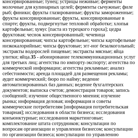
консервированные; тунец; устрицы неживые; ферменты
молочные для кулинарных целей; ферменты сычужные; филе
рыб; финики; фрукты глазированные; фрукты замороженные;
фрукты консервированные; фрукты, консервированные в
спирте; фрукты, подвергнутые тепловой обработке; хлопья
картофельные; хумус [паста из турецкого гороха]; цедра
фруктовая; чеснок консервированный; чечевица
консервированная; чипсы картофельные; чипсы картофельные
низкокалорийные; чипсы фруктовые; эгг-ног безалкогольный;
экстракты водорослей пищевые; экстракты мясные; яйца
улитки; яйца.
35
- абонирование телекоммуникационных услуг
для третьих лиц; агентства по импорту-экспорту; агентства по
коммерческой информации; агентства рекламные; анализ
себестоимости; аренда площадей для размещения рекламы;
аудит коммерческий; бюро по найму; ведение
автоматизированных баз данных; ведение бухгалтерских
документов; выписка счетов; демонстрация товаров; запись
сообщений; изучение общественного мнения; изучение
рынка; информация деловая; информация и советы
коммерческие потребителям [информация потребительская
товарная]; исследования в области бизнеса; исследования
конъюнктурные; исследования маркетинговые;
комплектование штата сотрудников; консультации по
вопросам организации и управления бизнесом; консультации
по организации бизнеса; консультации по управлению