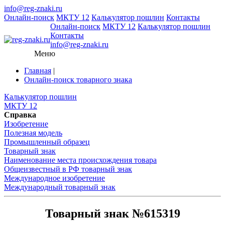
info@reg-znaki.ru
Онлайн-поиск
МКТУ 12
Калькулятор пошлин
Контакты
Онлайн-поиск
МКТУ 12
Калькулятор пошлин
Контакты
info@reg-znaki.ru
Меню
Главная
|
Онлайн-поиск товарного знака
Калькулятор пошлин
МКТУ 12
Справка
Изобретение
Полезная модель
Промышленный образец
Товарный знак
Наименование места происхождения товара
Общеизвестный в РФ товарный знак
Международное изобретение
Международный товарный знак
Товарный знак №615319