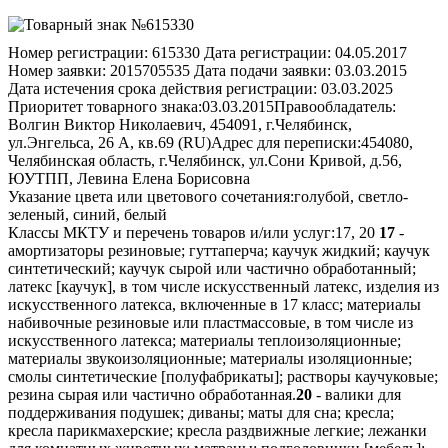
Номер регистрации:
615330
Дата регистрации:
04.05.2017
Номер заявки:
2015705535
Дата подачи заявки:
03.03.2015
Дата истечения срока действия регистрации:
03.03.2025
Приоритет товарного знака:
03.03.2015
Правообладатель:
Волгин Виктор Николаевич, 454091, г.Челябинск,
ул.Энгельса, 26 А, кв.69 (RU)
Адрес для переписки:
454080,
Челябинская область, г.Челябинск, ул.Сони Кривой, д.56,
ЮУТПП, Левина Елена Борисовна
Указание цвета или цветового сочетания:
голубой, светло-
зеленый, синий, белый
Классы МКТУ и перечень товаров и/или услуг:
17, 20
17
-
амортизаторы резиновые; гуттаперча; каучук жидкий; каучук
синтетический; каучук сырой или частично обработанный;
латекс [каучук], в том числе искусственный латекс, изделия из
искусственного латекса, включенные в 17 класс; материалы
набивочные резиновые или пластмассовые, в том числе из
искусственного латекса; материалы теплоизоляционные;
материалы звукоизоляционные; материалы изоляционные;
смолы синтетические [полуфабрикаты]; растворы каучуковые;
резина сырая или частично обработанная.
20
- валики для
поддерживания подушек; диваны; маты для сна; кресла;
кресла парикмахерские; кресла раздвижные легкие; лежанки