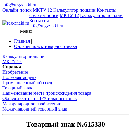
info@reg-znaki.ru
Онлайн-поиск
МКТУ 12
Калькулятор пошлин
Контакты
Онлайн-поиск
МКТУ 12
Калькулятор пошлин
Контакты
info@reg-znaki.ru
Меню
Главная
|
Онлайн-поиск товарного знака
Калькулятор пошлин
МКТУ 12
Справка
Изобретение
Полезная модель
Промышленный образец
Товарный знак
Наименование места происхождения товара
Общеизвестный в РФ товарный знак
Международное изобретение
Международный товарный знак
Товарный знак №615330