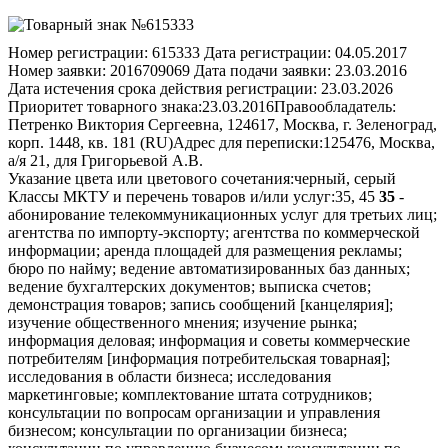
Номер регистрации:
615333
Дата регистрации:
04.05.2017
Номер заявки:
2016709069
Дата подачи заявки:
23.03.2016
Дата истечения срока действия регистрации:
23.03.2026
Приоритет товарного знака:
23.03.2016
Правообладатель:
Петренко Виктория Сергеевна, 124617, Москва, г. Зеленоград,
корп. 1448, кв. 181 (RU)
Адрес для переписки:
125476, Москва,
а/я 21, для Григорьевой А.В.
Указание цвета или цветового сочетания:
черный, серый
Классы МКТУ и перечень товаров и/или услуг:
35, 45
35
-
абонирование телекоммуникационных услуг для третьих лиц;
агентства по импорту-экспорту; агентства по коммерческой
информации; аренда площадей для размещения рекламы;
бюро по найму; ведение автоматизированных баз данных;
ведение бухгалтерских документов; выписка счетов;
демонстрация товаров; запись сообщений [канцелярия];
изучение общественного мнения; изучение рынка;
информация деловая; информация и советы коммерческие
потребителям [информация потребительская товарная];
исследования в области бизнеса; исследования
маркетинговые; комплектование штата сотрудников;
консультации по вопросам организации и управления
бизнесом; консультации по организации бизнеса;