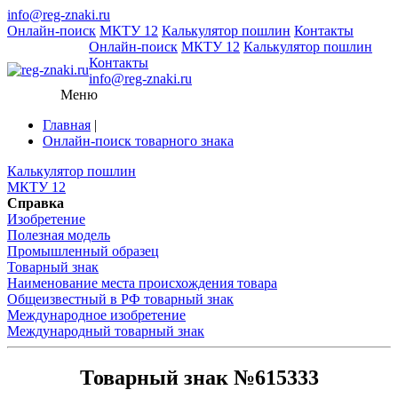
info@reg-znaki.ru
Онлайн-поиск
МКТУ 12
Калькулятор пошлин
Контакты
Онлайн-поиск
МКТУ 12
Калькулятор пошлин
Контакты
info@reg-znaki.ru
Меню
Главная
|
Онлайн-поиск товарного знака
Калькулятор пошлин
МКТУ 12
Справка
Изобретение
Полезная модель
Промышленный образец
Товарный знак
Наименование места происхождения товара
Общеизвестный в РФ товарный знак
Международное изобретение
Международный товарный знак
Товарный знак №615333