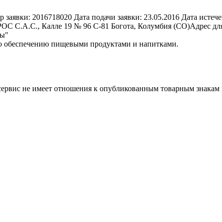
р заявки:
2016718020
Дата подачи заявки:
23.05.2016
Дата истече
С С.А.С., Калле 19 № 96 С-81 Богота, Колумбия (CO)
Адрес дл
ры"
по обеспечению пищевыми продуктами и напитками.
 сервис не имеет отношения к опубликованным товарным знакам 