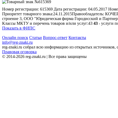
Номер регистрации:
615369
Дата регистрации:
04.05.2017
Номе
Приоритет товарного знака:
24.11.2015
Правообладатель:
КОЧЕРО
строение 3, ООО "Юридическая фирма Городисский и Партне
Классы МКТУ и перечень товаров и/или услуг:
43
43
- услуги 
Показать в ФИПС
Онлайн поиск
Статьи
Вопрос-ответ
Контакты
info@reg-znaki.ru
reg-znaki.ru собрал всю информацию из открытых источников,
Правовая оговорка
© 2014-2026 reg-znaki.ru | Все права защищены