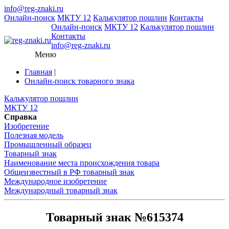
info@reg-znaki.ru
Онлайн-поиск
МКТУ 12
Калькулятор пошлин
Контакты
Онлайн-поиск
МКТУ 12
Калькулятор пошлин
Контакты
info@reg-znaki.ru
Меню
Главная
|
Онлайн-поиск товарного знака
Калькулятор пошлин
МКТУ 12
Справка
Изобретение
Полезная модель
Промышленный образец
Товарный знак
Наименование места происхождения товара
Общеизвестный в РФ товарный знак
Международное изобретение
Международный товарный знак
Товарный знак №615374