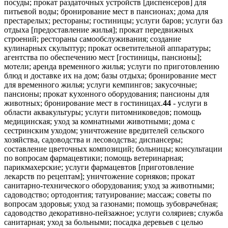
посуды; прокат раздаточных устройств [диспенсеров] для
питьевой воды; бронирование мест в пансионах; дома для
престарелых; рестораны; гостиницы; услуги баров; услуги баз
отдыха [предоставление жилья]; прокат передвижных
строений; рестораны самообслуживания; создание
кулинарных скульптур; прокат осветительной аппаратуры;
агентства по обеспечению мест [гостиницы, пансионы];
мотели; аренда временного жилья; услуги по приготовлению
блюд и доставке их на дом; базы отдыха; бронирование мест
для временного жилья; услуги кемпингов; закусочные;
пансионы; прокат кухонного оборудования; пансионы для
животных; бронирование мест в гостиницах.
44
- услуги в
области аквакультуры; услуги питомниковедов; помощь
медицинская; уход за комнатными животными; дома с
сестринским уходом; уничтожение вредителей сельского
хозяйства, садоводства и лесоводства; диспансеры;
составление цветочных композиций; больницы; консультации
по вопросам фармацевтики; помощь ветеринарная;
парикмахерские; услуги фармацевтов [приготовление
лекарств по рецептам]; уничтожение сорняков; прокат
санитарно-технического оборудования; уход за животными;
садоводство; ортодонтия; татуирование; массаж; советы по
вопросам здоровья; уход за газонами; помощь зубоврачебная;
садоводство декоративно-пейзажное; услуги соляриев; служба
санитарная; уход за больными; посадка деревьев с целью