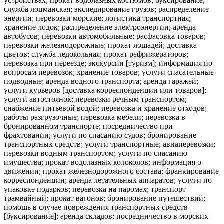
устройствах; прокат водолазных костюмов; буксирование;
служба лоцманская; экспедирование грузов; распределение
энергии; перевозки морские; логистика транспортная;
хранение лодок; распределение электроэнергии; аренда
автобусов; перевозки автомобильные; расфасовка товаров;
перевозки железнодорожные; прокат лошадей; доставка
цветов; служба ледокольная; прокат рефрижераторов;
перевозка при переезде; экскурсии [туризм]; информация по
вопросам перевозок; хранение товаров; услуги спасательные
подводные; аренда водного транспорта; аренда гаражей;
услуги курьеров [доставка корреспонденции или товаров];
услуги автостоянок; перевозки речным транспортом;
снабжение питьевой водой; перевозка и хранение отходов;
работы разгрузочные; перевозка мебели; перевозка в
бронированном транспорте; посредничество при
фрахтовании; услуги по спасанию судов; бронирование
транспортных средств; услуги транспортные; авиаперевозки;
перевозки водным транспортом; услуги по спасанию
имущества; прокат водолазных колоколов; информация о
движении; прокат железнодорожного состава; франкирование
корреспонденции; аренда летательных аппаратов; услуги по
упаковке подарков; перевозка на паромах; транспорт
трамвайный; прокат вагонов; бронирование путешествий;
помощь в случае повреждения транспортных средств
[буксирование]; аренда складов; посредничество в морских