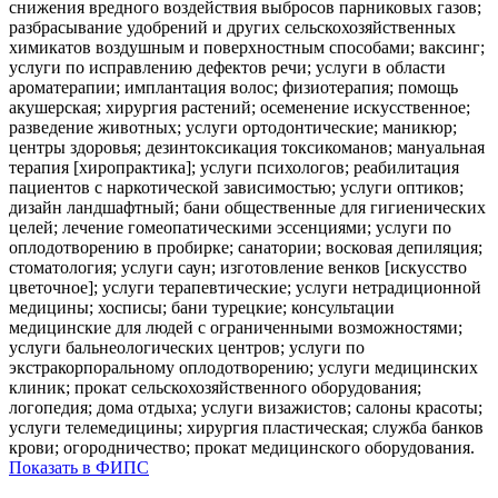
снижения вредного воздействия выбросов парниковых газов;
разбрасывание удобрений и других сельскохозяйственных
химикатов воздушным и поверхностным способами; ваксинг;
услуги по исправлению дефектов речи; услуги в области
ароматерапии; имплантация волос; физиотерапия; помощь
акушерская; хирургия растений; осеменение искусственное;
разведение животных; услуги ортодонтические; маникюр;
центры здоровья; дезинтоксикация токсикоманов; мануальная
терапия [хиропрактика]; услуги психологов; реабилитация
пациентов с наркотической зависимостью; услуги оптиков;
дизайн ландшафтный; бани общественные для гигиенических
целей; лечение гомеопатическими эссенциями; услуги по
оплодотворению в пробирке; санатории; восковая депиляция;
стоматология; услуги саун; изготовление венков [искусство
цветочное]; услуги терапевтические; услуги нетрадиционной
медицины; хосписы; бани турецкие; консультации
медицинские для людей с ограниченными возможностями;
услуги бальнеологических центров; услуги по
экстракорпоральному оплодотворению; услуги медицинских
клиник; прокат сельскохозяйственного оборудования;
логопедия; дома отдыха; услуги визажистов; салоны красоты;
услуги телемедицины; хирургия пластическая; служба банков
крови; огородничество; прокат медицинского оборудования.
Показать в ФИПС