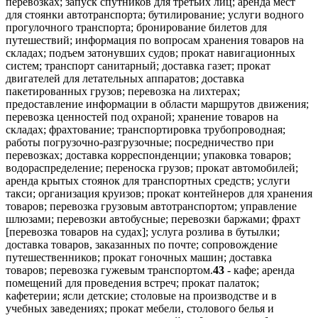
перевозках; запуск спутников для третьих лиц; аренда мест
для стоянки автотранспорта; бутилирование; услуги водного
прогулочного транспорта; бронирование билетов для
путешествий; информация по вопросам хранения товаров на
складах; подъем затонувших судов; прокат навигационных
систем; транспорт санитарный; доставка газет; прокат
двигателей для летательных аппаратов; доставка
пакетированных грузов; перевозка на лихтерах;
предоставление информации в области маршрутов движения;
перевозка ценностей под охраной; хранение товаров на
складах; фрахтование; транспортировка трубопроводная;
работы погрузочно-разгрузочные; посредничество при
перевозках; доставка корреспонденции; упаковка товаров;
водораспределение; переноска грузов; прокат автомобилей;
аренда крытых стоянок для транспортных средств; услуги
такси; организация круизов; прокат контейнеров для хранения
товаров; перевозка грузовым автотранспортом; управление
шлюзами; перевозки автобусные; перевозки баржами; фрахт
[перевозка товаров на судах]; услуга розлива в бутылки;
доставка товаров, заказанных по почте; сопровождение
путешественников; прокат гоночных машин; доставка
товаров; перевозка гужевым транспортом.
43
- кафе; аренда
помещений для проведения встреч; прокат палаток;
кафетерии; ясли детские; столовые на производстве и в
учебных заведениях; прокат мебели, столового белья и