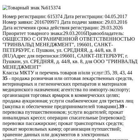
Номер регистрации:
615374
Дата регистрации:
04.05.2017
Номер заявки:
2016709971
Дата подачи заявки:
29.03.2016
Дата истечения срока действия регистрации:
29.03.2026
Приоритет товарного знака:
29.03.2016
Правообладатель:
ОБЩЕСТВО С ОГРАНИЧЕННОЙ ОТВЕТСТВЕННОСТЬЮ
"ГРИНВАЛЬД МЕНЕДЖМЕНТ", 196601, САНКТ-
ПЕТЕРБУРГ, г. Пушкин, ул. СРЕДНЯЯ, д. 44/8, кв. 8
(RU)
Адрес для переписки:
196601, САНКТ-ПЕТЕРБУРГ, г.
Пушкин, ул. СРЕДНЯЯ, д. 44/8, кв. 8, для ООО "ГРИНВАЛЬД
МЕНЕДЖМЕНТ"
Классы МКТУ и перечень товаров и/или услуг:
35, 39, 43, 44
35
- продажа розничная или оптовая лекарственных средств,
ветеринарных и гигиенических препаратов и материалов
медицинского назначения; агентства по импорту-экспорту;
организация торговых ярмарок в коммерческих целях;
продажа аукционная; услуги снабженческие для третьих лиц
[закупка и обеспечение предпринимателей товарами].
39
-
перевозка путешественников; услуги водителей; прокат
инвалидных кресел; операции спасательные [перевозки];
перевозки пассажирские; прокат транспортных средств;
прокат морозильных камер; организация путешествий;
хранение данных или документов в электронных