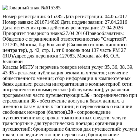
Номер регистрации:
615385
Дата регистрации:
04.05.2017
Номер заявки:
2016714620
Дата подачи заявки:
27.04.2016
Дата истечения срока действия регистрации:
27.04.2026
Приоритет товарного знака:
27.04.2016
Правообладатель:
Общество с ограниченной ответственностью "Смартвэй",
121205, Москва, б-р Большой (Сколково инновационного
центра тер), д. 42, стр. 1, эт 0 цоколь пом 137 часть РМ 27
(RU)
Адрес для переписки:
127083, Москва, а/я 46, О.А.
Бышовой
Классы МКТУ и перечень товаров и/или услуг:
35, 36, 38, 39,
43
35
- реклама; публикация рекламных текстов; изучение
общественного мнения; сбор информации в компьютерных
базах данных; реклама интерактивная в компьютерной сети;
посредничество коммерческое [обслуживание]; управление
программами часто путешествующих.
36
- посредничество при
страховании.
38
- обеспечение доступа к базам данных, а
именно к базам данных гостиниц и перевозчиков о наличии
свободных номеров (билетов).
39
- сопровождение
путешественников; прокат транспортных средств; услуги
транспортные для туристических поездок; организация
путешествий; бронирование билетов для путешествий; услуги
такси; посредничество при перевозках; бронирование