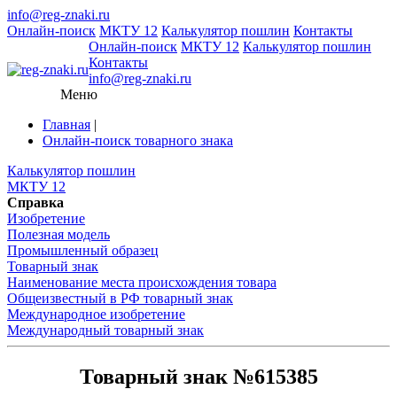
info@reg-znaki.ru
Онлайн-поиск
МКТУ 12
Калькулятор пошлин
Контакты
Онлайн-поиск
МКТУ 12
Калькулятор пошлин
Контакты
info@reg-znaki.ru
Меню
Главная
|
Онлайн-поиск товарного знака
Калькулятор пошлин
МКТУ 12
Справка
Изобретение
Полезная модель
Промышленный образец
Товарный знак
Наименование места происхождения товара
Общеизвестный в РФ товарный знак
Международное изобретение
Международный товарный знак
Товарный знак №615385