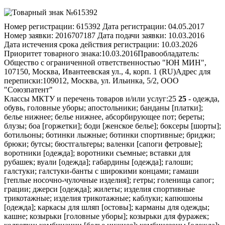
Номер регистрации:
615392
Дата регистрации:
04.05.2017
Номер заявки:
2016707187
Дата подачи заявки:
10.03.2016
Дата истечения срока действия регистрации:
10.03.2026
Приоритет товарного знака:
10.03.2016
Правообладатель:
Общество с ограниченной ответственностью "ЮН МИН",
107150, Москва, Ивантеевская ул., 4, корп. 1 (RU)
Адрес для
переписки:
109012, Москва, ул. Ильинка, 5/2, ООО
"Союзпатент"
Классы МКТУ и перечень товаров и/или услуг:
25
25
- одежда,
обувь, головные уборы; апостольники; банданы [платки];
белье нижнее; белье нижнее, абсорбирующее пот; береты;
блузы; боа [горжетки]; боди [женское белье]; боксеры [шорты];
ботильоны; ботинки лыжные; ботинки спортивные; бриджи;
брюки; бутсы; бюстгальтеры; валенки [сапоги фетровые];
воротники [одежда]; воротники съемные; вставки для
рубашек; вуали [одежда]; габардины [одежда]; галоши;
галстуки; галстуки-банты с широкими концами; гамаши
[теплые носочно-чулочные изделия]; гетры; голенища сапог;
грации; джерси [одежда]; жилеты; изделия спортивные
трикотажные; изделия трикотажные; каблуки; капюшоны
[одежда]; каркасы для шляп [остовы]; карманы для одежды;
кашне; козырьки [головные уборы]; козырьки для фуражек;