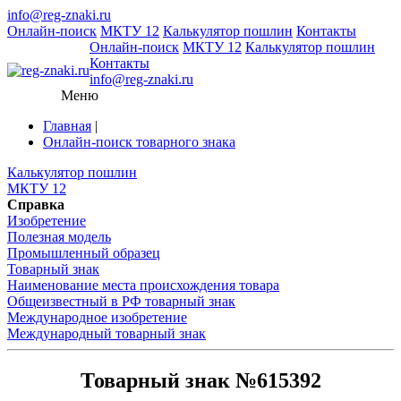
info@reg-znaki.ru
Онлайн-поиск
МКТУ 12
Калькулятор пошлин
Контакты
Онлайн-поиск
МКТУ 12
Калькулятор пошлин
Контакты
info@reg-znaki.ru
Меню
Главная
|
Онлайн-поиск товарного знака
Калькулятор пошлин
МКТУ 12
Справка
Изобретение
Полезная модель
Промышленный образец
Товарный знак
Наименование места происхождения товара
Общеизвестный в РФ товарный знак
Международное изобретение
Международный товарный знак
Товарный знак №615392