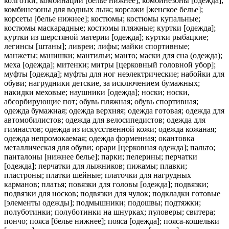
колготки; комбинации [белье нижнее]; комбинезоны [одежда];
комбинезоны для водных лыж; корсажи [женское белье];
корсеты [белье нижнее]; костюмы; костюмы купальные;
костюмы маскарадные; костюмы пляжные; куртки [одежда];
куртки из шерстяной материи [одежда]; куртки рыбацкие;
легинсы [штаны]; ливреи; лифы; майки спортивные;
манжеты; манишки; мантильи; манто; маски для сна (одежда);
меха [одежда]; митенки; митры [церковный головной убор];
муфты [одежда]; муфты для ног неэлектрические; набойки для
обуви; нагрудники детские, за исключением бумажных;
накидки меховые; наушники [одежда]; носки; носки,
абсорбирующие пот; обувь пляжная; обувь спортивная;
одежда бумажная; одежда верхняя; одежда готовая; одежда для
автомобилистов; одежда для велосипедистов; одежда для
гимнастов; одежда из искусственной кожи; одежда кожаная;
одежда непромокаемая; одежда форменная; окантовка
металлическая для обуви; орари [церковная одежда]; пальто;
панталоны [нижнее белье]; парки; пелерины; перчатки
[одежда]; перчатки для лыжников; пижамы; плавки;
пластроны; платки шейные; платочки для нагрудных
карманов; платья; повязки для головы [одежда]; подвязки;
подвязки для носков; подвязки для чулок; подкладки готовые
[элементы одежды]; подмышники; подошвы; подтяжки;
полуботинки; полуботинки на шнурках; пуловеры; свитера;
пончо; пояса [белье нижнее]; пояса [одежда]; пояса-кошельки