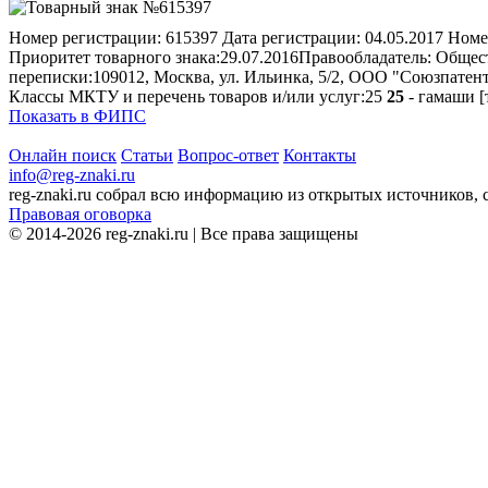
Номер регистрации:
615397
Дата регистрации:
04.05.2017
Номе
Приоритет товарного знака:
29.07.2016
Правообладатель:
Общест
переписки:
109012, Москва, ул. Ильинка, 5/2, ООО "Союзпатен
Классы МКТУ и перечень товаров и/или услуг:
25
25
- гамаши [
Показать в ФИПС
Онлайн поиск
Статьи
Вопрос-ответ
Контакты
info@reg-znaki.ru
reg-znaki.ru собрал всю информацию из открытых источников,
Правовая оговорка
© 2014-2026 reg-znaki.ru | Все права защищены