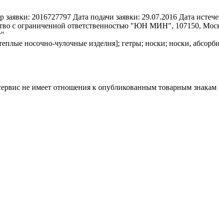
р заявки:
2016727797
Дата подачи заявки:
29.07.2016
Дата истече
во с ограниченной ответственностью "ЮН МИН", 107150, Москва,
т"
теплые носочно-чулочные изделия]; гетры; носки; носки, абсор
 сервис не имеет отношения к опубликованным товарным знакам 