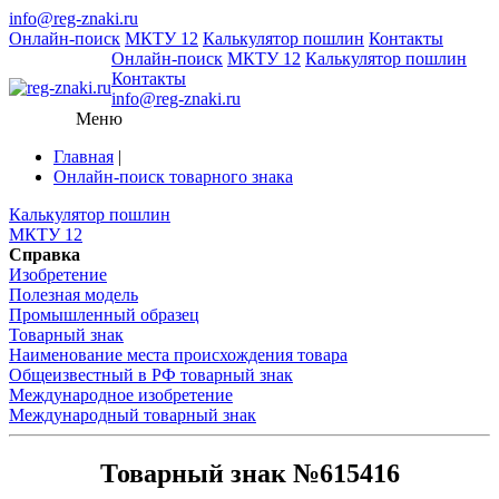
info@reg-znaki.ru
Онлайн-поиск
МКТУ 12
Калькулятор пошлин
Контакты
Онлайн-поиск
МКТУ 12
Калькулятор пошлин
Контакты
info@reg-znaki.ru
Меню
Главная
|
Онлайн-поиск товарного знака
Калькулятор пошлин
МКТУ 12
Справка
Изобретение
Полезная модель
Промышленный образец
Товарный знак
Наименование места происхождения товара
Общеизвестный в РФ товарный знак
Международное изобретение
Международный товарный знак
Товарный знак №615416