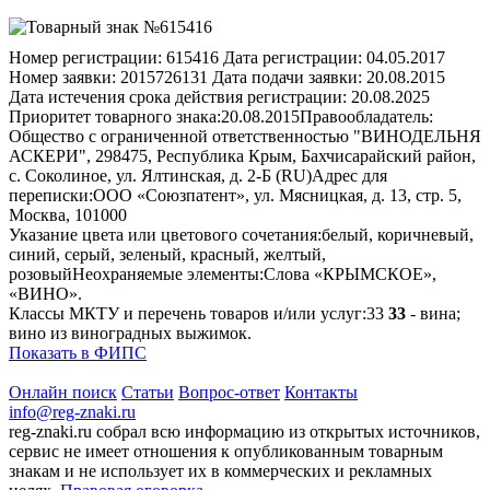
Номер регистрации:
615416
Дата регистрации:
04.05.2017
Номер заявки:
2015726131
Дата подачи заявки:
20.08.2015
Дата истечения срока действия регистрации:
20.08.2025
Приоритет товарного знака:
20.08.2015
Правообладатель:
Общество с ограниченной ответственностью "ВИНОДЕЛЬНЯ
АСКЕРИ", 298475, Республика Крым, Бахчисарайский район,
с. Соколиное, ул. Ялтинская, д. 2-Б (RU)
Адрес для
переписки:
ООО «Союзпатент», ул. Мясницкая, д. 13, стр. 5,
Москва, 101000
Указание цвета или цветового сочетания:
белый, коричневый,
синий, серый, зеленый, красный, желтый,
розовый
Неохраняемые элементы:
Слова «КРЫМСКОЕ»,
«ВИНО».
Классы МКТУ и перечень товаров и/или услуг:
33
33
- вина;
вино из виноградных выжимок.
Показать в ФИПС
Онлайн поиск
Статьи
Вопрос-ответ
Контакты
info@reg-znaki.ru
reg-znaki.ru собрал всю информацию из открытых источников,
сервис не имеет отношения к опубликованным товарным
знакам и не использует их в коммерческих и рекламных