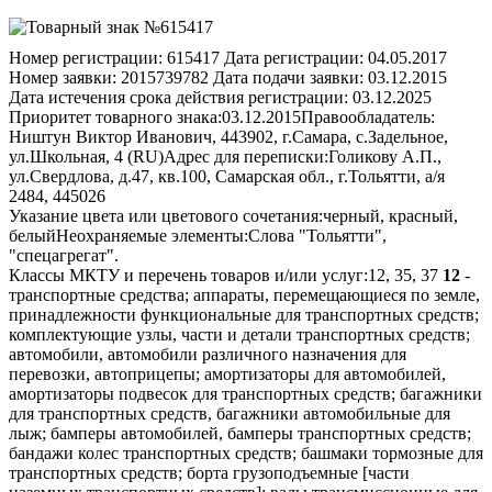
Номер регистрации:
615417
Дата регистрации:
04.05.2017
Номер заявки:
2015739782
Дата подачи заявки:
03.12.2015
Дата истечения срока действия регистрации:
03.12.2025
Приоритет товарного знака:
03.12.2015
Правообладатель:
Ништун Виктор Иванович, 443902, г.Самара, с.Задельное,
ул.Школьная, 4 (RU)
Адрес для переписки:
Голикову А.П.,
ул.Свердлова, д.47, кв.100, Самарская обл., г.Тольятти, а/я
2484, 445026
Указание цвета или цветового сочетания:
черный, красный,
белый
Неохраняемые элементы:
Слова "Тольятти",
"спецагрегат".
Классы МКТУ и перечень товаров и/или услуг:
12, 35, 37
12
-
транспортные средства; аппараты, перемещающиеся по земле,
принадлежности функциональные для транспортных средств;
комплектующие узлы, части и детали транспортных средств;
автомобили, автомобили различного назначения для
перевозки, автоприцепы; амортизаторы для автомобилей,
амортизаторы подвесок для транспортных средств; багажники
для транспортных средств, багажники автомобильные для
лыж; бамперы автомобилей, бамперы транспортных средств;
бандажи колес транспортных средств; башмаки тормозные для
транспортных средств; борта грузоподъемные [части