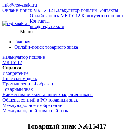
info@reg-znaki.ru
Онлайн-поиск
МКТУ 12
Калькулятор пошлин
Контакты
Онлайн-поиск
МКТУ 12
Калькулятор пошлин
Контакты
info@reg-znaki.ru
Меню
Главная
|
Онлайн-поиск товарного знака
Калькулятор пошлин
МКТУ 12
Справка
Изобретение
Полезная модель
Промышленный образец
Товарный знак
Наименование места происхождения товара
Общеизвестный в РФ товарный знак
Международное изобретение
Международный товарный знак
Товарный знак №615417