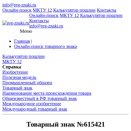
info@reg-znaki.ru
Онлайн-поиск
МКТУ 12
Калькулятор пошлин
Контакты
Онлайн-поиск
МКТУ 12
Калькулятор пошлин
Контакты
info@reg-znaki.ru
Меню
Главная
|
Онлайн-поиск товарного знака
Калькулятор пошлин
МКТУ 12
Справка
Изобретение
Полезная модель
Промышленный образец
Товарный знак
Наименование места происхождения товара
Общеизвестный в РФ товарный знак
Международное изобретение
Международный товарный знак
Товарный знак №615421