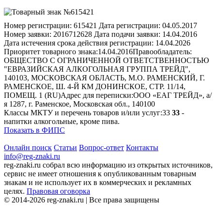
Номер регистрации:
615421
Дата регистрации:
04.05.2017
Номер заявки:
2016712628
Дата подачи заявки:
14.04.2016
Дата истечения срока действия регистрации:
14.04.2026
Приоритет товарного знака:
14.04.2016
Правообладатель:
ОБЩЕСТВО С ОГРАНИЧЕННОЙ ОТВЕТСТВЕННОСТЬЮ
"ЕВРАЗИЙСКАЯ АЛКОГОЛЬНАЯ ГРУППА ТРЕЙД",
140103, МОСКОВСКАЯ ОБЛАСТЬ, М.О. РАМЕНСКИЙ, Г.
РАМЕНСКОЕ, Ш. 4-Й КМ ДОНИНСКОЕ, СТР. 11/14,
ПОМЕЩ. 1 (RU)
Адрес для переписки:
ООО «ЕАГ ТРЕЙД», а/
я 1287, г. Раменское, Московская обл., 140100
Классы МКТУ и перечень товаров и/или услуг:
33
33
-
напитки алкогольные, кроме пива.
Показать в ФИПС
Онлайн поиск
Статьи
Вопрос-ответ
Контакты
info@reg-znaki.ru
reg-znaki.ru собрал всю информацию из открытых источников,
сервис не имеет отношения к опубликованным товарным
знакам и не использует их в коммерческих и рекламных
целях.
Правовая оговорка
© 2014-2026 reg-znaki.ru | Все права защищены