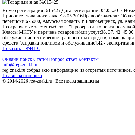
Номер регистрации:
615425
Дата регистрации:
04.05.2017
Номе
Приоритет товарного знака:
18.05.2016
Правообладатель:
Общест
переписки:
675000, Амурская область, г. Благовещенск, ул. Ка
Неохраняемые элементы:
Слова "Проверка авто перед покупкой
Классы МКТУ и перечень товаров и/или услуг:
36, 37, 42, 45
36
обслуживание техническое транспортных средств; помощь при
средств [заправка топливом и обслуживание].
42
- экспертиза и
Показать в ФИПС
Онлайн поиск
Статьи
Вопрос-ответ
Контакты
info@reg-znaki.ru
reg-znaki.ru собрал всю информацию из открытых источников,
Правовая оговорка
© 2014-2026 reg-znaki.ru | Все права защищены