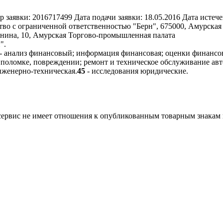
р заявки:
2016717499
Дата подачи заявки:
18.05.2016
Дата истече
во с ограниченной ответственностью "Берн", 675000, Амурская об
линина, 10, Амурская Торгово-промышленная палата
".
- анализ финансовый; информация финансовая; оценки финансо
 поломке, повреждении; ремонт и техническое обслуживание ав
нженерно-техническая.
45
- исследования юридические.
 сервис не имеет отношения к опубликованным товарным знакам 