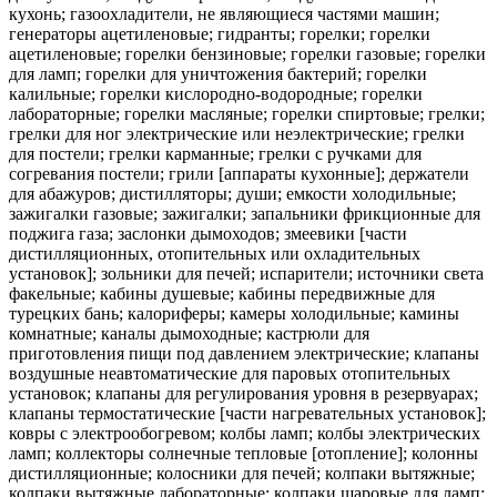
кухонь; газоохладители, не являющиеся частями машин;
генераторы ацетиленовые; гидранты; горелки; горелки
ацетиленовые; горелки бензиновые; горелки газовые; горелки
для ламп; горелки для уничтожения бактерий; горелки
калильные; горелки кислородно-водородные; горелки
лабораторные; горелки масляные; горелки спиртовые; грелки;
грелки для ног электрические или неэлектрические; грелки
для постели; грелки карманные; грелки с ручками для
согревания постели; грили [аппараты кухонные]; держатели
для абажуров; дистилляторы; души; емкости холодильные;
зажигалки газовые; зажигалки; запальники фрикционные для
поджига газа; заслонки дымоходов; змеевики [части
дистилляционных, отопительных или охладительных
установок]; зольники для печей; испарители; источники света
факельные; кабины душевые; кабины передвижные для
турецких бань; калориферы; камеры холодильные; камины
комнатные; каналы дымоходные; кастрюли для
приготовления пищи под давлением электрические; клапаны
воздушные неавтоматические для паровых отопительных
установок; клапаны для регулирования уровня в резервуарах;
клапаны термостатические [части нагревательных установок];
ковры с электрообогревом; колбы ламп; колбы электрических
ламп; коллекторы солнечные тепловые [отопление]; колонны
дистилляционные; колосники для печей; колпаки вытяжные;
колпаки вытяжные лабораторные; колпаки шаровые для ламп;