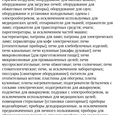
оборудование для загрузки печей; оборудование для
обжиговых печей [опоры]; оборудование для саун;
оборудование и установки холодильные; одеяла с
электрообогревом, за исключением используемых для
медицинских целей; отпариватели для тканей; отражатели для
ламп; отражатели для транспортных средств; очаги;
парогенераторы, за исключением частей машин;
пастеризаторы; патроны для ламп; патроны для электрических
ламп; перколяторы для кофе электрические; печи
[отопительные приборы]; печи для хлебобулочных изделий;
печи канальные; печи кухонные [шкафы духовые]; печи
микроволновые [для приготовления пищи]; печи
микроволновые для промышленных целей; печи
мусоросжигательные; печи обжиговые; печи солнечные; печи
стоматологические; печи, за исключением лабораторных;
писсуары [санитарное оборудование]; питатели для
отопительных котлов; пластины для обогрева; плиты
кухонные; плиты нагревательные; подогреватели бутылочек с
сосками электрические; подогреватели для аквариумов;
подсветки для аквариумов; подушки с электрообогревом, за
исключением используемых для медицинских целей;
помещения стерильные [установки санитарные]; приборы
водозаборные; приборы дезодорационные, за исключением
предназначенных для личного пользования; приборы для