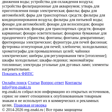
движения воды; устройства для охлаждения воздуха;
устройства фильтрационные для аквариумов; утварь для
приготовления пищи электрическая; факелы; фары для
автомобилей; фары для транспортных средств; фильтры для
кондиционирования воздуха; фильтры для питьевой воды;
фонари для автомобилей; фонари для велосипедов; фонари
для мотоциклов; фонари для транспортных средств; фонари
карманные; фонари осветительные; фонарики бумажные для
праздничного убранства; фонтаны; фонтаны декоративные;
фритюрницы электрические; фурнитура для печей фасонная;
футеровка огнеупорная для печей; хлебопечи; холодильники;
хроматографы для промышленных целей; чайники
электрические; шиберы для регулирования тяги [отопление];
шкафы холодильные; шкафы-ледники; экономайзеры
топливные; электроды угольные для дуговых ламп; элементы
нагревательные.
Показать в ФИПС
Онлайн поиск
Статьи
Вопрос-ответ
Контакты
info@reg-znaki.ru
reg-znaki.ru собрал всю информацию из открытых источников,
сервис не имеет отношения к опубликованным товарным
знакам и не использует их в коммерческих и рекламных
целях.
Правовая оговорка
© 2014-2026 reg-znaki.ru | Все права защищены