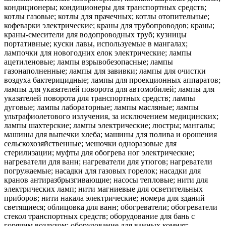
кондиционеры; кондиционеры для транспортных средств;
котлы газовые; котлы для прачечных; котлы отопительные;
кофеварки электрические; краны для трубопроводов; краны;
краны-смесители для водопроводных труб; кузницы
портативные; куски лавы, используемые в мангалах;
лампочки для новогодних елок электрические; лампы
ацетиленовые; лампы взрывобезопасные; лампы
газонаполненные; лампы для завивки; лампы для очистки
воздуха бактерицидные; лампы для проекционных аппаратов;
лампы для указателей поворота для автомобилей; лампы для
указателей поворота для транспортных средств; лампы
дуговые; лампы лабораторные; лампы масляные; лампы
ультрафиолетового излучения, за исключением медицинских;
лампы шахтерские; лампы электрические; люстры; мангалы;
машины для выпечки хлеба; машины для полива и орошения
сельскохозяйственные; мешочки одноразовые для
стерилизации; муфты для обогрева ног электрические;
нагреватели для ванн; нагреватели для утюгов; нагреватели
погружаемые; насадки для газовых горелок; насадки для
кранов антиразбрызгивающие; насосы тепловые; нити для
электрических ламп; нити магниевые для осветительных
приборов; нити накала электрические; номера для зданий
светящиеся; облицовка для ванн; обогреватели; обогреватели
стекол транспортных средств; оборудование для бань с
горячим воздухом; оборудование для ванных комнат;