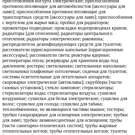
приготовления йогурта электрические; приспособления
противоослепляющие для автомобилистов [аксессуары для
ламп]; приспособления противоослепляющие для
транспортных средств [аксессуары для ламп]; приспособления
с вертелом для жарки мяса; пробки для радиаторов;
прожекторы подводные; прокладки водопроводных кранов;
радиаторы [для отопления]; радиаторы центрального
отопления; радиаторы электрические; раковины;
распределители дезинфицирующих средств для туалетов;
рассеиватели ирригационные капельные [ирригационные
аксессуары]; рассеиватели света; реакторы ядерные;
регенераторы тепла; резервуары для хранения воды под
давлением; ростеры; светильники; светильники напольные;
светильники плафонные потолочные; сиденья для туалетов;
системы осветительные для летательных аппаратов;
скороварки электрические [автоклавы]; скрубберы [части
газовых установок]; стекло ламповое; стерилизаторы;
стерилизаторы воды; стерилизаторы воздуха; сушилки
воздушные; сушилки для белья электрические; сушилки для
волос; сушилки для солода; сушилки для табака;
теплообменники, не являющиеся частями машин; тостеры;
трубки газоразрядные для освещения электрические; трубки
для ламп; трубки люминесцентные для освещения; трубы
[части санитарно-технических систем]; трубы жаровые
отопительных котлов; трубы отопительных котлов; туалеты