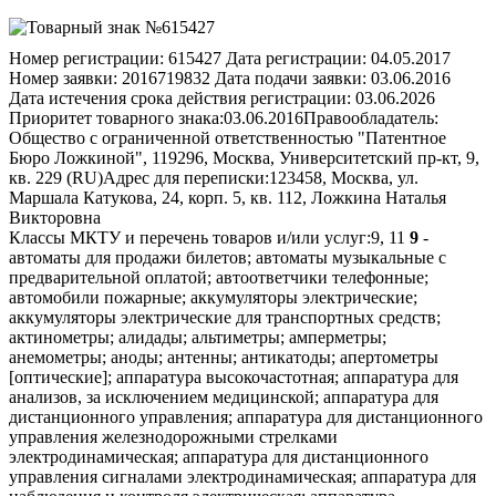
Номер регистрации:
615427
Дата регистрации:
04.05.2017
Номер заявки:
2016719832
Дата подачи заявки:
03.06.2016
Дата истечения срока действия регистрации:
03.06.2026
Приоритет товарного знака:
03.06.2016
Правообладатель:
Общество с ограниченной ответственностью "Патентное
Бюро Ложкиной", 119296, Москва, Университетский пр-кт, 9,
кв. 229 (RU)
Адрес для переписки:
123458, Москва, ул.
Маршала Катукова, 24, корп. 5, кв. 112, Ложкина Наталья
Викторовна
Классы МКТУ и перечень товаров и/или услуг:
9, 11
9
- автоматы для продажи билетов; автоматы музыкальные с предварительной оплатой; автоответчики телефонные; автомобили пожарные; аккумуляторы электрические; аккумуляторы электрические для транспортных средств; актинометры; алидады; альтиметры; амперметры; анемометры; аноды; антенны; антикатоды; апертометры [оптические]; аппаратура высокочастотная; аппаратура для анализов, за исключением медицинской; аппаратура для дистанционного управления; аппаратура для дистанционного управления железнодорожными стрелками электродинамическая; аппаратура для дистанционного управления сигналами электродинамическая; аппаратура для наблюдения и контроля электрическая; аппаратура звукозаписывающая; аппараты глобальной системы позиционирования; аппараты дистилляционные для научных целей; аппараты дифракционные [микроскопия]; аппараты для анализа состава воздуха; аппараты для контроля оплаты почтовыми марками; аппараты для передачи звука; аппараты для ферментации [приборы лабораторные]; аппараты дыхательные для подводного плавания; аппараты дыхательные, за исключением аппаратов искусственного дыхания; аппараты и установки для генерации рентгеновского излучения, за исключением используемых в медицине; аппараты кассовые; аппараты коммутационные электрические; аппараты переговорные; аппараты перегонные лабораторные; аппараты проекционные; аппараты рентгеновские для промышленных целей; аппараты рентгеновские, за исключением используемых для медицинских целей; аппараты светокопировальные; аппараты светосигнальные [проблесковые]; аппараты стереоскопические; аппараты телефонные; аппараты факсимильные; аппараты фототелеграфные; аппараты электрические для дистанционного зажигания; ареометры для кислот; ацидометры; ареометры для определения плотности соляных растворов; ацидометры для аккумуляторных батарей; аэрометры; бакены светящиеся; буи светящиеся; банки аккумуляторов; барометры; батареи анодные; батареи гальванических элементов; батареи для систем зажигания; батареи солнечные; батареи электрические; безмены [весы]; бетатроны; бинокли; бирки для товаров электронные; бленды; блоки магнитной ленты для компьютеров; блоки памяти для компьютеров; брандспойты; браслеты идентификационные магнитные; брезент для спасательных работ; буи сигнальные; буи спасательные; буи указательные; буссоли; компасы; вакуумметры; ванны электролитические; вариометры; верньеры; нониусы; весы; весы конторские для писем; весы платформенные; весы прецизионные; вехи [геодезические инструменты]; рейки нивелирные [геодезические инструменты]; видеокамеры; видеокассеты; видеотелефоны; видеоэкраны; видоискатели для фотоаппаратов; вилки штепсельные [электрические соединения]; розетки штепсельные [электрические соединения]; соединения штепсельные [электрические]; винты микрометрические для оптических приборов и инструментов; вискозиметры; включатели электроцепи; волномеры; вольтметры; выключатели закрытые [электрические]; выпрямители тока; газоанализаторы; газометры [измерительные инструменты]; гальванометры; гарнитуры беспроводные для телефонов; гелиографы; гигрометры; гидрометры; гири; глазки [увеличительные линзы] дверные оптические; голограммы; графопостроители; громкоговорители; грузы для лотов; грузы для зондов; грузы для отвесов; дальномеры; денсиметры; денситометры; детали оптические; детекторы; детекторы дыма; детекторы фальшивых монет; диапозитивы [фотография]; диаскопы; диафрагмы [фотография]; диктофоны; динамометры; диоды светоизлучающие [СИД]; дискеты; диски звукозаписи; диски магнитные; диски оптические; диски счетные; дисководы для компьютеров; дисководы с автоматической сменой дисков для компьютеров; ДНК-чипы; доски объявлений электронные; жилеты пуленепробиваемые; жилеты спасательные; жилы идентификационные для электрических проводов; зажимы носовые для пловцов и ныряльщиков; замки электрические; звонки [устройства тревожной сигнализации]; звонки аварийные электрические; звонки дверные электрические; звонки сигнальные; звукопроводы; зеркала для осмотровых работ; знаки дорожные светящиеся или механические; знаки механические; вывески механические; знаки светящиеся; вывески светящиеся; зонды глубоководные; зонды для научных исследований; зуммеры; иглы для проигрывателей; измерители; измерители давления; имитаторы для управления или проверки транспортных средств; инверторы [электрические]; индикаторы давления; индикаторы температурные; наклейки-индикаторы температуры, не для медицинских целей; инкубаторы для бактериальных культур; инструменты измерительные; инструменты космографические; инструменты математические; инструменты нивелирования; инструменты с оптическими окулярами; инструменты топографические; инструменты угломерные; интерфейсы для компьютеров; ионизаторы, за исключением используемых для обработки воздуха или воды; искрогасители; кабели коаксиальные; кабели оптико-волоконные; кабели электрические; калибры; калибры раздвижные; калибры резьбовые; калькуляторы; калькуляторы карманные; камеры декомпрессионные; камеры киносъемочные; карандаши электронные [элементы дисплеев]; каркасы электрических катушек; карточки идентификационные магнитные; картриджи для видеоигр; карты с магнитным кодом; каски для верховой езды; каски защитные; шлемы защитные; кассеты для фотопластинок; кассы-автоматы; катоды; катушки [фотография]; катушки индуктивности [обмотки]; катушки электрические; катушки электромагнитов; кинопленки экспонированные; клавиатуры компьютеров; клапаны соленоидные [электромагнитные переключатели]; клеммы [электричество]; книжки записные электронные; кнопки для звонков; коврики для <мыши>; кодеры магнитные; козырьки светозащитные; коллекторы электрические; кольца калибровочные; комбинезоны специальные защитные для летчиков; коммутаторы; компакт-диски [аудио-видео]; компакт-диски [неперезаписываемые]; компараторы; компасы морские; компьютеры; компьютеры персональные переносные; компьютеры портативные; конденсаторы электрические; контакты электрические; конусы для указания направления ветра; конусы дорожные сигнальные; коробки ответвительные [электричество]; коробки распределительные [электричество]; коробки соединительные [электричество]; корпуса аккумуляторов электрических; корпуса громкоговорителей; костюмы для подводного погружения; костюмы огнезащитные; кристаллы галеновые [детекторы]; круги светоотражающие, прикрепляемые к одежде, для предупреждения транспортных аварий; крышки защитные для штепсельных розеток; лаги [измерительные инструменты]; лазеры, за исключением используемых в медицинских целях; лактоденсиметры; лактометры; лампы вакуумные [радио]; лампы для фотолабораторий; лампы термоэлектронные; лампы усилительные электронные; лампы-вспышки [фотография]; ленты для чистки считывающих головок; ленты магнитные; ленты магнитные для видеозаписи; ленты мерные; лестницы спасательные пожарные; линейки [инструменты измерительные]; линейки логарифмические; линзы контактные; линзы корректирующие [оптика]; линзы оптические; линзы-конденсоры; лини лотов; линии магистральные электрические; ложки мерные; лупы [оптика]; лупы ткацкие; магниты; магниты декоративные; манекены для краш-тестов; манекены для тренировки в оказании помощи [приборы для обучения]; манипуляторы типа <мышь> [периферийное оборудование]; манометры; маски для подводного погружения; маски для сварщиков; маски защитные; материалы для линий электропередач [провода, кабели]; машины для подсчета голосов во время выборов; машины для подсчета и сортировки денег; машины и приборы для испытания материалов; мебель специальная для лабораторий; мегафоны; медиаплееры портативные; мембраны [акустика]; мембраны для научной аппаратуры; металлодетекторы для промышленных или военных целей; метрономы; метры [измерительные инструменты]; метры для плотничьих работ; метры портновские; механизмы для автоматов с предварительной оплатой; механизмы для аппаратов, приводимых в действие жетонами; механизмы предварительной оплаты для телевизоров; механизмы спусковые затворов [фотография]; микрометры; микропроцессоры; микроскопы; микротомы; микрофоны; модемы; молниеотводы; мониторы [компьютерное оборудование]; мониторы [программы для компьютеров]; муфты концевые [электричество]; муфты соединительные для кабелей; наборы инструментов для подготовки образцов [микроскопия]; назубники; наколенники для рабочих; наушники; нивелиры оптические; носители звукозаписи; носители информации магнитные; носители информации оптические; носки с электрообогревом; обеспечение программное для компьютеров; оболочки для электрических кабелей; оболочки идентификационные для электрических проводов; оборудование для взвешивания; оборудование конторское с использованием перфокарт; оборудование спасательные; обувь для защиты от несчастных случаев, излучения и огня; объективы [линзы] [оптика]; объективы для астрофотографии; овоскопы; огнетушители; ограды электрифицированные; ограничители [электричество]; одежда для защиты от несчастных случаев, излучения и огня; одежда для защиты от огня; одежда для защиты от огня из асбестовых тканей; одежда специальная лабораторная; озонаторы; октанты; окуляры; омметры; опоры для запястий при работе с компьютерами; оправы для очков; оправы для пенсне; осциллографы; отвесы; отражатели [оптика]; очки [оптика]; очки солнцезащитные; очки спортивные; панели сигнальные светящиеся или механические; пейджеры; пенсне; переводчики электронные карманные; передатчики [дистанционная связь]; передатчики телефонные; передатчики электронных сигналов; переключатели электрические; перископы; перчатки для водолазов; перчатки для защиты от несчастных случаев; перчатки для защиты от рентгеновского излучения для промышленных целей; перчатки из асбестовых тканей для защиты от несчастных случаев; печи лабораторные; пипетки; пирометры; планиметры; планшеты [геодезические инструменты]; пластины аккумуляторные; платы для интегральных схем; платы печатные; плееры для компакт-дисков; плееры кассетные; пленки для звукозаписи; пленки рентгеновские экспонированные; пленки экспонированные; плоты спасательные; поддоны лабораторные; полупроводни