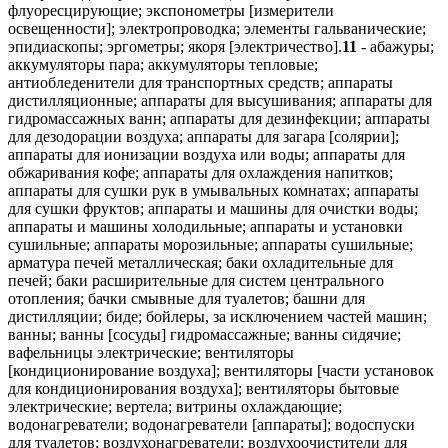
11
- абажуры;
аккумуляторы пара; аккумуляторы тепловые;
антиобледенители для транспортных средств; аппараты
дистилляционные; аппараты для высушивания; аппараты для
гидромассажных ванн; аппараты для дезинфекции; аппараты
для дезодорации воздуха; аппараты для загара [солярии];
аппараты для ионизации воздуха или воды; аппараты для
обжаривания кофе; аппараты для охлаждения напитков;
аппараты для сушки рук в умывальных комнатах; аппараты
для сушки фруктов; аппараты и машины для очистки воды;
аппараты и машины холодильные; аппараты и установки
сушильные; аппараты морозильные; аппараты сушильные;
арматура печей металлическая; баки охладительные для
печей; баки расширительные для систем центрального
отопления; бачки смывные для туалетов; башни для
дистилляции; биде; бойлеры, за исключением частей машин;
ванны; ванны [сосуды] гидромассажные; ванны сидячие;
вафельницы электрические; вентиляторы
[кондиционирование воздуха]; вентиляторы [части установок
для кондиционирования воздуха]; вентиляторы бытовые
электрические; вертела; витрины охлаждающие;
водонагреватели; водонагреватели [аппараты]; водоспуски
для туалетов; воздухонагреватели; воздухоочистители для