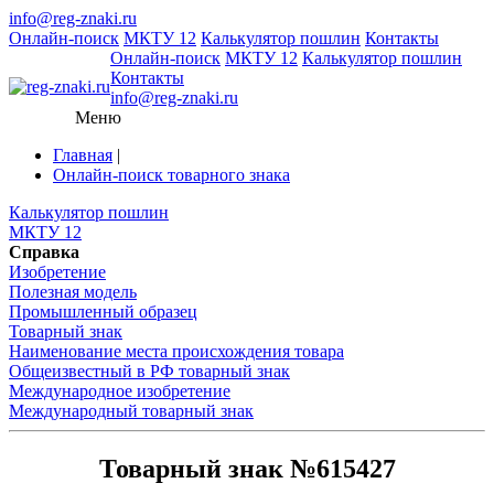
info@reg-znaki.ru
Онлайн-поиск
МКТУ 12
Калькулятор пошлин
Контакты
Онлайн-поиск
МКТУ 12
Калькулятор пошлин
Контакты
info@reg-znaki.ru
Меню
Главная
|
Онлайн-поиск товарного знака
Калькулятор пошлин
МКТУ 12
Справка
Изобретение
Полезная модель
Промышленный образец
Товарный знак
Наименование места происхождения товара
Общеизвестный в РФ товарный знак
Международное изобретение
Международный товарный знак
Товарный знак №615427