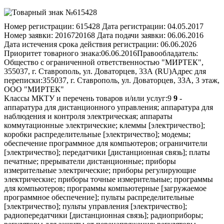
Номер регистрации:
615428
Дата регистрации:
04.05.2017
Номер заявки:
2016720168
Дата подачи заявки:
06.06.2016
Дата истечения срока действия регистрации:
06.06.2026
Приоритет товарного знака:
06.06.2016
Правообладатель:
Общество с ограниченной ответственностью "МИРТЕК",
355037, г. Ставрополь, ул. Доваторцев, 33А (RU)
Адрес для
переписки:
355037, г. Ставрополь, ул. Доваторцев, 33А, 3 этаж,
ООО "МИРТЕК"
Классы МКТУ и перечень товаров и/или услуг:
9
9
-
аппаратура для дистанционного управления; аппаратура для
наблюдения и контроля электрическая; аппараты
коммутационные электрические; клеммы [электричество];
коробки распределительные [электричество]; модемы;
обеспечение программное для компьютеров; ограничители
[электричество]; передатчики [дистанционная связь]; платы
печатные; прерыватели дистанционные; приборы
измерительные электрические; приборы регулирующие
электрические; приборы точные измерительные; программы
для компьютеров; программы компьютерные [загружаемое
программное обеспечение]; пульты распределительные
[электричество]; пульты управления [электричество];
радиопередатчики [дистанционная связь]; радиоприборы;