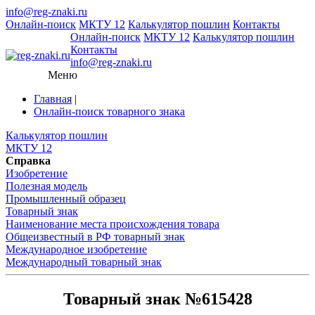
info@reg-znaki.ru
Онлайн-поиск
МКТУ 12
Калькулятор пошлин
Контакты
Онлайн-поиск
МКТУ 12
Калькулятор пошлин
Контакты
info@reg-znaki.ru
Меню
Главная
|
Онлайн-поиск товарного знака
Калькулятор пошлин
МКТУ 12
Справка
Изобретение
Полезная модель
Промышленный образец
Товарный знак
Наименование места происхождения товара
Общеизвестный в РФ товарный знак
Международное изобретение
Международный товарный знак
Товарный знак №615428