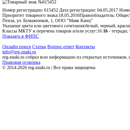
Номер регистрации:
615452
Дата регистрации:
04.05.2017
Номе
Приоритет товарного знака:
18.05.2016
Правообладатель:
Общест
Пенза, ул. Бумажников, 1, ООО "Маяк Канц"
Указание цвета или цветового сочетания:
белый, черный, крас
Классы МКТУ и перечень товаров и/или услуг:
16
16
- тетради;
Показать в ФИПС
Онлайн поиск
Статьи
Вопрос-ответ
Контакты
info@reg-znaki.ru
reg-znaki.ru собрал всю информацию из открытых источников,
Правовая оговорка
© 2014-2026 reg-znaki.ru | Все права защищены