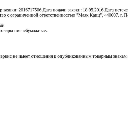
р заявки:
2016717506
Дата подачи заявки:
18.05.2016
Дата истече
во с ограниченной ответственностью "Маяк Канц", 440007, г. Пе
ный
 товары писчебумажные.
 сервис не имеет отношения к опубликованным товарным знакам 