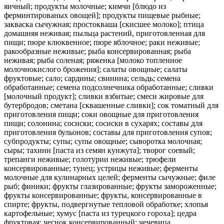
яичный; продукты молочные; кимчи [блюдо из
ферминтированых овощей]; продукты пищевые рыбные;
закваска сычужная; простокваша [скисшее молоко]; птица
домашняя неживая; пыльца растений, приготовленная для
пищи; пюре клюквенное; пюре яблочное; раки неживые;
ракообразные неживые; рыба консервированная; рыба
неживая; рыба соленая; ряженка [молоко топленное
молочнокислого брожения]; салаты овощные; салаты
фруктовые; сало; сардины; свинина; сельдь; семена
обработанные; семена подсолнечника обработанные; сливки
[молочный продукт]; сливки взбитые; смеси жировые для
бутербродов; сметана [сквашенные сливки]; сок томатный для
приготовления пищи; соки овощные для приготовления
пищи; солонина; сосиски; сосиски в сухарях; составы для
приготовления бульонов; составы для приготовления супов;
субпродукты; супы; супы овощные; сыворотка молочная;
сыры; тахини [паста из семян кунжута]; творог соевый;
трепанги неживые; голотурии неживые; трюфели
консервированные; тунец; устрицы неживые; ферменты
молочные для кулинарных целей; ферменты сычужные; филе
рыб; финики; фрукты глазированные; фрукты замороженные;
фрукты консервированные; фрукты, консервированные в
спирте; фрукты, подвергнутые тепловой обработке; хлопья
картофельные; хумус [паста из турецкого гороха]; цедра
фруктовая; чеснок консервированный; чечевица