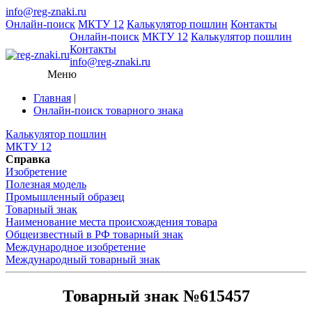
info@reg-znaki.ru
Онлайн-поиск
МКТУ 12
Калькулятор пошлин
Контакты
Онлайн-поиск
МКТУ 12
Калькулятор пошлин
Контакты
info@reg-znaki.ru
Меню
Главная
|
Онлайн-поиск товарного знака
Калькулятор пошлин
МКТУ 12
Справка
Изобретение
Полезная модель
Промышленный образец
Товарный знак
Наименование места происхождения товара
Общеизвестный в РФ товарный знак
Международное изобретение
Международный товарный знак
Товарный знак №615457