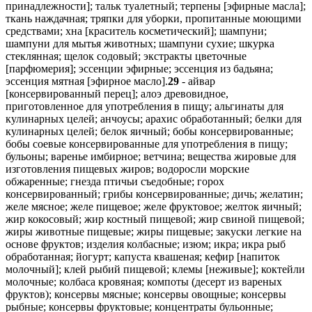
принадлежности]; тальк туалетный; терпены [эфирные масла];
ткань наждачная; тряпки для уборки, пропитанные моющими
средствами; хна [краситель косметический]; шампуни;
шампуни для мытья животных; шампуни сухие; шкурка
стеклянная; щелок содовый; экстракты цветочные
[парфюмерия]; эссенции эфирные; эссенция из бадьяна;
эссенция мятная [эфирное масло].
29
- айвар
[консервированный перец]; алоэ древовидное,
приготовленное для употребления в пищу; альгинаты для
кулинарных целей; анчоусы; арахис обработанный; белки для
кулинарных целей; белок яичный; бобы консервированные;
бобы соевые консервированные для употребления в пищу;
бульоны; варенье имбирное; ветчина; вещества жировые для
изготовления пищевых жиров; водоросли морские
обжаренные; гнезда птичьи съедобные; горох
консервированный; грибы консервированные; дичь; желатин;
желе мясное; желе пищевое; желе фруктовое; желток яичный;
жир кокосовый; жир костный пищевой; жир свиной пищевой;
жиры животные пищевые; жиры пищевые; закуски легкие на
основе фруктов; изделия колбасные; изюм; икра; икра рыб
обработанная; йогурт; капуста квашеная; кефир [напиток
молочный]; клей рыбий пищевой; клемы [неживые]; коктейли
молочные; колбаса кровяная; компоты (десерт из вареных
фруктов); консервы мясные; консервы овощные; консервы
рыбные; консервы фруктовые; концентраты бульонные;