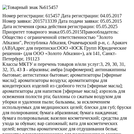
Номер регистрации:
615457
Дата регистрации:
04.05.2017
Номер заявки:
2015713339
Дата подачи заявки:
05.05.2015
Дата истечения срока действия регистрации:
05.05.2025
Приоритет товарного знака:
05.05.2015
Правообладатель:
Общество с ограниченной ответственностью "Золото
Абхазии", Республика Абхазия, Очамчырский р-н, с. Аракич
(AB)
Адрес для переписки:
ООО «ЮСК Групп Юридические
решения» (для ООО «Золото Абхазии»), а/я 141, Санкт-
Петербург, 191123
Классы МКТУ и перечень товаров и/или услуг:
3, 29, 30, 31,
32, 35, 43
3
- абразивы; амбра [парфюмерия]; антинакипины
бытовые; антистатики бытовые; ароматизаторы [эфирные
масла]; ароматизаторы воздуха; ароматизаторы для
кондитерских изделий из сдобного теста [эфирные масла];
ароматизаторы для напитков [эфирные масла]; аэрозоль для
освежения полости рта; баллоны со сжатым воздухом для
уборки и удаления пыли; бальзамы, за исключением
используемых для медицинских целей; блески для губ; бруски
для полирования; бумага абразивная; бумага наждачная;
бумага полировальная; вазелин косметический; средства для
ухода за обувью; вар сапожный; вата для косметических
целей; вещества ароматические для отдушивания белья;