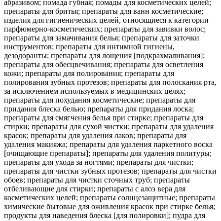
абразивом; помада губная; помады для косметических целей;
препараты для бритья; препараты для ванн косметические;
изделия для гигиенических целей, относящиеся к категории
парфюмерно-косметических; препараты для завивки волос;
препараты для замачивания белья; препараты для заточки
инструментов; препараты для интимной гигиены,
дезодоранты; препараты для лощения [подкрахмаливания];
препараты для обесцвечивания; препараты для осветления
кожи; препараты для полирования; препараты для
полирования зубных протезов; препараты для полоскания рта,
за исключением используемых в медицинских целях;
препараты для похудания косметические; препараты для
придания блеска белью; препараты для придания лоска;
препараты для смягчения белья при стирке; препараты для
стирки; препараты для сухой чистки; препараты для удаления
красок; препараты для удаления лаков; препараты для
удаления макияжа; препараты для удаления паркетного воска
[очищающие препараты]; препараты для удаления политуры;
препараты для ухода за ногтями; препараты для чистки;
препараты для чистки зубных протезов; препараты для чистки
обоев; препараты для чистки сточных труб; препараты
отбеливающие для стирки; препараты с алоэ вера для
косметических целей; препараты солнцезащитные; препараты
химические бытовые для оживления красок при стирке белья;
продукты для наведения блеска [для полировки]; пудра для