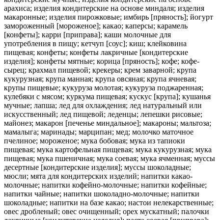
арахиса; изделия кондитерские на основе миндаля; изделия
макаронные; изделия пирожковые; имбирь [пряность]; йогурт
замороженный [мороженое]; какао; каперсы; карамель
[конфеты]; карри [приправа]; каши молочные для
употребления в пищу; кетчуп [соус]; киш; клейковина
пищевая; конфеты; конфеты лакричные [кондитерские
изделия]; конфеты мятные; корица [пряность]; кофе; кофе-
сырец; крахмал пищевой; крекеры; крем заварной; крупа
кукурузная; крупа манная; крупа овсяная; крупа ячневая;
крупы пищевые; кукуруза молотая; кукуруза поджаренная;
кулебяки с мясом; куркума пищевая; кускус [крупа]; кушанья
мучные; лапша; лед для охлаждения; лед натуральный или
искусственный; лед пищевой; леденцы; лепешки рисовые;
майонез; макарон [печенье миндальное]; макароны; мальтоза;
мамалыга; маринады; марципан; мед; молочко маточное
пчелиное; мороженое; мука бобовая; мука из тапиоки
пищевая; мука картофельная пищевая; мука кукурузная; мука
пищевая; мука пшеничная; мука соевая; мука ячменная; муссы
десертные [кондитерские изделия]; муссы шоколадные;
мюсли; мята для кондитерских изделий; напитки какао-
молочные; напитки кофейно-молочные; напитки кофейные;
напитки чайные; напитки шоколадно-молочные; напитки
шоколадные; напитки на базе какао; настои нелекарственные;
овес дробленый; овес очищенный; орех мускатный; палочки