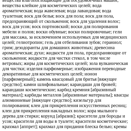
вещества влагопоглощающие для посудомоечных машин;
вещества клейкие для косметических целей; вода
ароматическая; вода жавелевая; вода лавандовая; вода
туалетная; воск для белья; воск для пола; воск для пола,
предохраняющий от скольжения; воск для удаления волос;
воск для усов; воск портновский; воски для полирования
мебели и полов; воски обувные; воски полировочные; гели
для массажа, за исключением используемых для медицинских
целей; гелиотропин; гель для отбеливания зубов; гераниол;
грим; дезодоранты для домашних животных; древесина
ароматическая; духи; жидкости для пола, предохраняющие от
скольжения; жидкости для чистки стекол, в том числе
ветровых; жиры для косметических целей; зола вулканическая
для чистки; изделия парфюмерные; изображения переводные
декоративные для косметических целей; ионон
[парфюмерный]; камень квасцовый для бритья [вяжущее
средство]; камни шлифовальные; карандаши для бровей;
карандаши косметические; карбид кремния [абразивный
материал]; карбиды металлов [абразивные материалы]; квасцы
алюминиевые [вяжущее средство]; кизельгур для
полирования; клеи для прикрепления искусственных ресниц;
клеи для прикрепления накладных волос; кора мыльного
дерева для стирки; корунд [абразив]; красители для бороды и
усов; красители для воды в туалете; красители косметические;
крахмал [аппрет]; крахмал для придания блеска белью; кремы