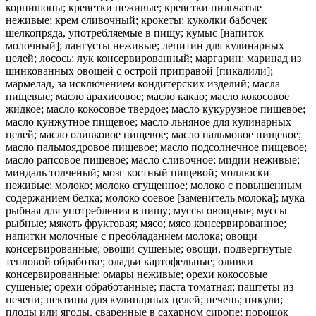
корнишоны; креветки неживые; креветки пильчатые
неживые; крем сливочный; крокеты; куколки бабочек
шелкопряда, употребляемые в пищу; кумыс [напиток
молочный]; лангусты неживые; лецитин для кулинарных
целей; лосось; лук консервированный; маргарин; маринад из
шинкованных овощей с острой приправой [пикалили];
мармелад, за исключением кондитерских изделий; масла
пищевые; масло арахисовое; масло какао; масло кокосовое
жидкое; масло кокосовое твердое; масло кукурузное пищевое;
масло кунжутное пищевое; масло льняное для кулинарных
целей; масло оливковое пищевое; масло пальмовое пищевое;
масло пальмоядровое пищевое; масло подсолнечное пищевое;
масло рапсовое пищевое; масло сливочное; мидии неживые;
миндаль толченый; мозг костный пищевой; моллюски
неживые; молоко; молоко сгущенное; молоко с повышенным
содержанием белка; молоко соевое [заменитель молока]; мука
рыбная для употребления в пищу; муссы овощные; муссы
рыбные; мякоть фруктовая; мясо; мясо консервированное;
напитки молочные с преобладанием молока; овощи
консервированные; овощи сушеные; овощи, подвергнутые
тепловой обработке; оладьи картофельные; оливки
консервированные; омары неживые; орехи кокосовые
сушеные; орехи обработанные; паста томатная; паштеты из
печени; пектины для кулинарных целей; печень; пикули;
плоды или ягоды, сваренные в сахарном сиропе; порошок