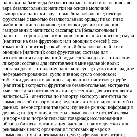
напитки на базе меда безалкогольные; напитки на основе алоэ
вера безалкогольные; напитки на основе молочной
сыворотки; напитки фруктовые безалкогольные; нектары
фруктовые с мякотью безалкогольные; оршад; пиво; пиво
имбирное; пиво солодовое; порошки для изготовления
газированных напитков; сассапариль [безалкогольный
напиток]; сиропы для лимонадов; сиропы для напитков; смузи
[напитки на базе фруктовых или овощных смесей]; сок
томатный [напиток]; сок яблочный безалкогольный; соки
овощные [напитки]; соки фруктовые; составы для
изготовления газированной воды; составы для изготовления
ликеров; составы для изготовления минеральной воды;
составы для изготовления напитков; сусла; сусло виноградное
неферментированное; сусло пивное; сусло солодовое;
таблетки для изготовления газированных напитков; щербет
[напиток]; экстракты фруктовые безалкогольные; экстракты
хмелевые для изготовления пива; эссенции для изготовления
напитков.
35
- агентства по импорту-экспорту; агентства по
коммерческой информации; ведение автоматизированных баз
данных; демонстрация товаров; изучение рынка; информация
деловая; информация и советы коммерческие потребителям
(информация потребительская товарная); исследования в
области бизнеса; организация выставок в коммерческих или
рекламных целях; организация торговых ярмарок в
коммерческих или рекламных целях; оформление витрин;