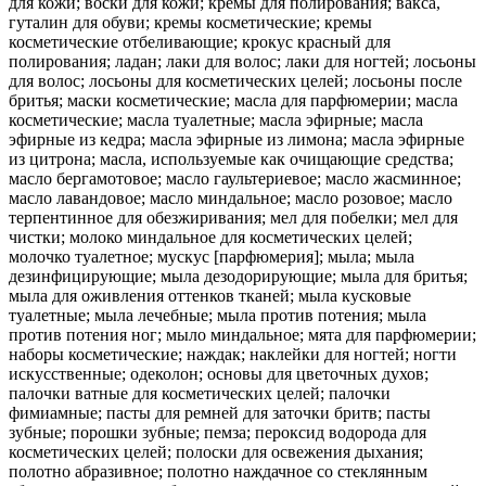
для кожи; воски для кожи; кремы для полирования; вакса,
гуталин для обуви; кремы косметические; кремы
косметические отбеливающие; крокус красный для
полирования; ладан; лаки для волос; лаки для ногтей; лосьоны
для волос; лосьоны для косметических целей; лосьоны после
бритья; маски косметические; масла для парфюмерии; масла
косметические; масла туалетные; масла эфирные; масла
эфирные из кедра; масла эфирные из лимона; масла эфирные
из цитрона; масла, используемые как очищающие средства;
масло бергамотовое; масло гаультериевое; масло жасминное;
масло лавандовое; масло миндальное; масло розовое; масло
терпентинное для обезжиривания; мел для побелки; мел для
чистки; молоко миндальное для косметических целей;
молочко туалетное; мускус [парфюмерия]; мыла; мыла
дезинфицирующие; мыла дезодорирующие; мыла для бритья;
мыла для оживления оттенков тканей; мыла кусковые
туалетные; мыла лечебные; мыла против потения; мыла
против потения ног; мыло миндальное; мята для парфюмерии;
наборы косметические; наждак; наклейки для ногтей; ногти
искусственные; одеколон; основы для цветочных духов;
палочки ватные для косметических целей; палочки
фимиамные; пасты для ремней для заточки бритв; пасты
зубные; порошки зубные; пемза; пероксид водорода для
косметических целей; полоски для освежения дыхания;
полотно абразивное; полотно наждачное со стеклянным