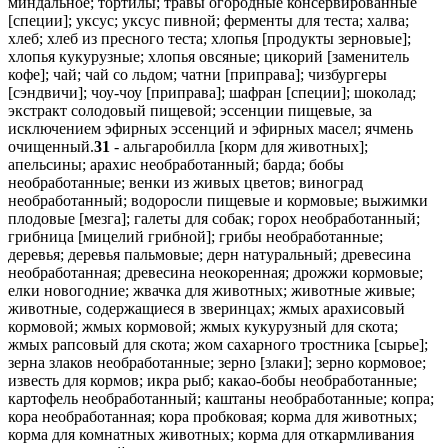
миндальное; тортилы; травы огородные консервированные
[специи]; уксус; уксус пивной; ферменты для теста; халва;
хлеб; хлеб из пресного теста; хлопья [продукты зерновые];
хлопья кукурузные; хлопья овсяные; цикорий [заменитель
кофе]; чай; чай со льдом; чатни [приправа]; чизбургеры
[сэндвичи]; чоу-чоу [приправа]; шафран [специи]; шоколад;
экстракт солодовый пищевой; эссенции пищевые, за
исключением эфирных эссенций и эфирных масел; ячмень
очищенный.
31
- альгаробилла [корм для животных];
апельсины; арахис необработанный; барда; бобы
необработанные; венки из живых цветов; виноград
необработанный; водоросли пищевые и кормовые; выжимки
плодовые [мезга]; галеты для собак; горох необработанный;
грибница [мицелий грибной]; грибы необработанные;
деревья; деревья пальмовые; дерн натуральный; древесина
необработанная; древесина неокоренная; дрожжи кормовые;
елки новогодние; жвачка для животных; животные живые;
животные, содержащиеся в зверинцах; жмых арахисовый
кормовой; жмых кормовой; жмых кукурузный для скота;
жмых рапсовый для скота; жом сахарного тростника [сырье];
зерна злаков необработанные; зерно [злаки]; зерно кормовое;
известь для кормов; икра рыб; какао-бобы необработанные;
картофель необработанный; каштаны необработанные; копра;
кора необработанная; кора пробковая; корма для животных;
корма для комнатных животных; корма для откармливания