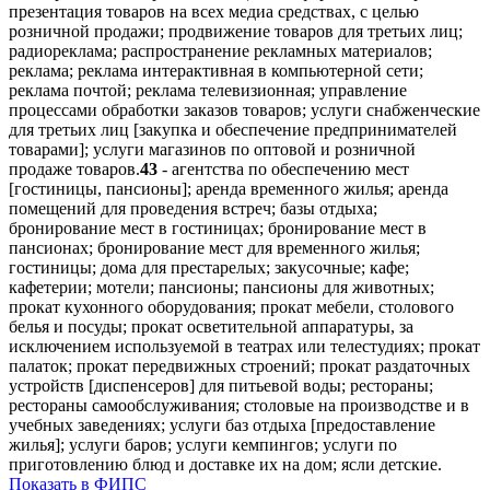
презентация товаров на всех медиа средствах, с целью
розничной продажи; продвижение товаров для третьих лиц;
радиореклама; распространение рекламных материалов;
реклама; реклама интерактивная в компьютерной сети;
реклама почтой; реклама телевизионная; управление
процессами обработки заказов товаров; услуги снабженческие
для третьих лиц [закупка и обеспечение предпринимателей
товарами]; услуги магазинов по оптовой и розничной
продаже товаров.
43
- агентства по обеспечению мест
[гостиницы, пансионы]; аренда временного жилья; аренда
помещений для проведения встреч; базы отдыха;
бронирование мест в гостиницах; бронирование мест в
пансионах; бронирование мест для временного жилья;
гостиницы; дома для престарелых; закусочные; кафе;
кафетерии; мотели; пансионы; пансионы для животных;
прокат кухонного оборудования; прокат мебели, столового
белья и посуды; прокат осветительной аппаратуры, за
исключением используемой в театрах или телестудиях; прокат
палаток; прокат передвижных строений; прокат раздаточных
устройств [диспенсеров] для питьевой воды; рестораны;
рестораны самообслуживания; столовые на производстве и в
учебных заведениях; услуги баз отдыха [предоставление
жилья]; услуги баров; услуги кемпингов; услуги по
приготовлению блюд и доставке их на дом; ясли детские.
Показать в ФИПС