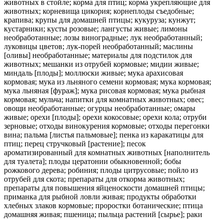
животных в стойле; корма для птиц; корма укрепляющие для
животных; корневища цикория; корнеплоды съедобные;
крапива; крупы для домашней птицы; кукуруза; кунжут;
кустарники; кусты розовые; лангусты живые; лимоны
необработанные; лозы виноградные; лук необработанный;
луковицы цветов; лук-порей необработанный; маслины
[оливы] необработанные; материалы для подстилок для
животных; мешанки из отрубей кормовые; мидии живые;
миндаль [плоды]; моллюски живые; мука арахисовая
кормовая; мука из льняного семени кормовая; мука кормовая;
мука льняная [фураж]; мука рисовая кормовая; мука рыбная
кормовая; мульча; напитки для комнатных животных; овес;
овощи необработанные; огурцы необработанные; омары
живые; орехи [плоды]; орехи кокосовые; орехи кола; отруби
зерновые; отходы винокурения кормовые; отходы перегонки
вина; пальма [листья пальмовые]; пенка из каракатицы для
птиц; перец стручковый [растение]; песок
ароматизированный для комнатных животных [наполнитель
для туалета]; плоды цератонии обыкновенной; бобы
рожкового дерева; робиния; плоды цитрусовые; пойло из
отрубей для скота; препараты для откорма животных;
препараты для повышения яйценоскости домашней птицы;
приманка для рыбной ловли живая; продукты обработки
хлебных злаков кормовые; проростки ботанические; птица
домашняя живая; пшеница; пыльца растений [сырье]; раки