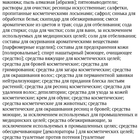
макияжа; пыль алмазная [абразив]; пятновыводители;
растворы для очистки; ресницы искусственные; салфетки,
пропитанные косметическими лосьонами; сафрол; синька для
обработки белья; скипидар для обезжиривания; смеси
ароматические из цветов и трав; сода для отбеливания; сода
для стирки; сода для чистки; соли для ванн, за исключением
используемых для медицинских целей; соли для отбеливания;
составы для окуривания ароматическими веществами
[парфюмерные изделия]; составы для предохранения кожи
[полировальные]; спирт нашатырный [моющее, очищающее
средство]; средства вяжущие для косметических целей;
средства для бровей косметические; средства для
гримирования; средства для загара косметические; средства
для окрашивания волос; средства для перманентной завивки
нейтрализующие; средства для придания блеска листьям
растений; средства для ресниц косметические; средства для
удаления волос; депилятории; средства для ухода за кожей
косметические; крем для обуви; средства косметические;
средства косметические для животных; средства
косметические для окрашивания ресниц и бровей; средства
моющие, за исключением используемых для промышленных и
медицинских целей; средства обезжиривающие, за
исключением используемых в промышленных целях; средства
обесцвечивающие [деколораторы ] для косметических целей;
средства туалетные против потения [туалетные