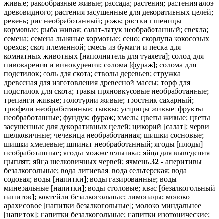
живые; ракообразные живые; рассада; растения; растения алоэ
древовидного; растения засушенные для декоративных целей;
ревень; рис необработанный; рожь; ростки пшеницы
кормовые; рыба живая; салат-латук необработанный; свекла;
семена; семена льняные кормовые; сено; скорлупа кокосовых
орехов; скот племенной; смесь из бумаги и песка для
комнатных животных [наполнитель для туалета]; солод для
пивоварения и винокурения; солома [фураж]; солома для
подстилок; соль для скота; стволы деревьев; стружка
древесная для изготовления древесной массы; торф для
подстилок для скота; травы пряновкусовые необработанные;
трепанги живые; голотурии живые; тростник сахарный;
трюфели необработанные; тыквы; устрицы живые; фрукты
необработанные; фундук; фураж; хмель; цветы живые; цветы
засушенные для декоративных целей; цикорий [салат]; черви
шелковичные; чечевица необработанная; шишки сосновые;
шишки хмелевые; шпинат необработанный; ягоды [плоды]
необработанные; ягоды можжевельника; яйца для выведения
цыплят; яйца шелковичных червей; ячмень.
32
- аперитивы
безалкогольные; вода литиевая; вода сельтерская; вода
содовая; воды [напитки]; воды газированные; воды
минеральные [напитки]; воды столовые; квас [безалкогольный
напиток]; коктейли безалкогольные; лимонады; молоко
арахисовое [напитки безалкогольные]; молоко миндальное
[напиток]; напитки безалкогольные; напитки изотонические;