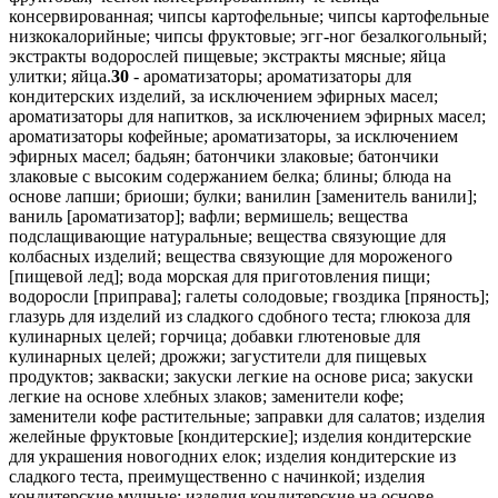
консервированная; чипсы картофельные; чипсы картофельные
низкокалорийные; чипсы фруктовые; эгг-ног безалкогольный;
экстракты водорослей пищевые; экстракты мясные; яйца
улитки; яйца.
30
- ароматизаторы; ароматизаторы для
кондитерских изделий, за исключением эфирных масел;
ароматизаторы для напитков, за исключением эфирных масел;
ароматизаторы кофейные; ароматизаторы, за исключением
эфирных масел; бадьян; батончики злаковые; батончики
злаковые с высоким содержанием белка; блины; блюда на
основе лапши; бриоши; булки; ванилин [заменитель ванили];
ваниль [ароматизатор]; вафли; вермишель; вещества
подслащивающие натуральные; вещества связующие для
колбасных изделий; вещества связующие для мороженого
[пищевой лед]; вода морская для приготовления пищи;
водоросли [приправа]; галеты солодовые; гвоздика [пряность];
глазурь для изделий из сладкого сдобного теста; глюкоза для
кулинарных целей; горчица; добавки глютеновые для
кулинарных целей; дрожжи; загустители для пищевых
продуктов; закваски; закуски легкие на основе риса; закуски
легкие на основе хлебных злаков; заменители кофе;
заменители кофе растительные; заправки для салатов; изделия
желейные фруктовые [кондитерские]; изделия кондитерские
для украшения новогодних елок; изделия кондитерские из
сладкого теста, преимущественно с начинкой; изделия
кондитерские мучные; изделия кондитерские на основе