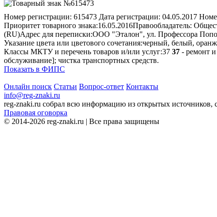
Номер регистрации:
615473
Дата регистрации:
04.05.2017
Номе
Приоритет товарного знака:
16.05.2016
Правообладатель:
Общест
(RU)
Адрес для переписки:
ООО "Эталон", ул. Профессора Попова
Указание цвета или цветового сочетания:
черный, белый, оран
Классы МКТУ и перечень товаров и/или услуг:
37
37
- ремонт и
обслуживание]; чистка транспортных средств.
Показать в ФИПС
Онлайн поиск
Статьи
Вопрос-ответ
Контакты
info@reg-znaki.ru
reg-znaki.ru собрал всю информацию из открытых источников,
Правовая оговорка
© 2014-2026 reg-znaki.ru | Все права защищены