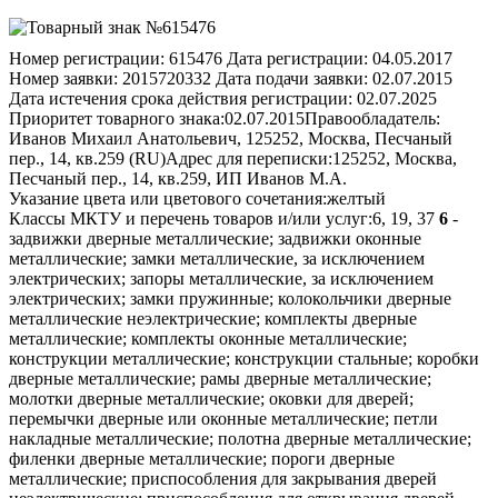
Номер регистрации:
615476
Дата регистрации:
04.05.2017
Номер заявки:
2015720332
Дата подачи заявки:
02.07.2015
Дата истечения срока действия регистрации:
02.07.2025
Приоритет товарного знака:
02.07.2015
Правообладатель:
Иванов Михаил Анатольевич, 125252, Москва, Песчаный
пер., 14, кв.259 (RU)
Адрес для переписки:
125252, Москва,
Песчаный пер., 14, кв.259, ИП Иванов М.А.
Указание цвета или цветового сочетания:
желтый
Классы МКТУ и перечень товаров и/или услуг:
6, 19, 37
6
-
задвижки дверные металлические; задвижки оконные
металлические; замки металлические, за исключением
электрических; запоры металлические, за исключением
электрических; замки пружинные; колокольчики дверные
металлические неэлектрические; комплекты дверные
металлические; комплекты оконные металлические;
конструкции металлические; конструкции стальные; коробки
дверные металлические; рамы дверные металлические;
молотки дверные металлические; оковки для дверей;
перемычки дверные или оконные металлические; петли
накладные металлические; полотна дверные металлические;
филенки дверные металлические; пороги дверные
металлические; приспособления для закрывания дверей