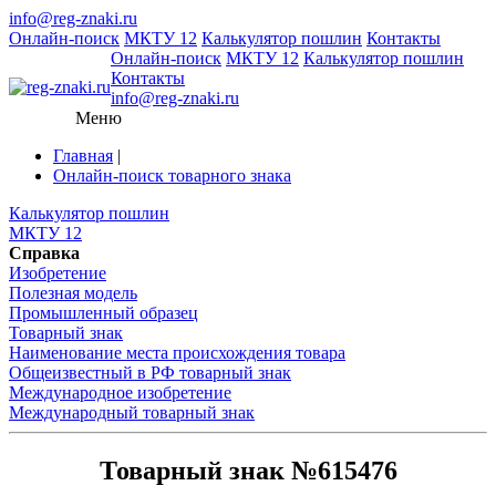
info@reg-znaki.ru
Онлайн-поиск
МКТУ 12
Калькулятор пошлин
Контакты
Онлайн-поиск
МКТУ 12
Калькулятор пошлин
Контакты
info@reg-znaki.ru
Меню
Главная
|
Онлайн-поиск товарного знака
Калькулятор пошлин
МКТУ 12
Справка
Изобретение
Полезная модель
Промышленный образец
Товарный знак
Наименование места происхождения товара
Общеизвестный в РФ товарный знак
Международное изобретение
Международный товарный знак
Товарный знак №615476