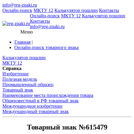
info@reg-znaki.ru
Онлайн-поиск
МКТУ 12
Калькулятор пошлин
Контакты
Онлайн-поиск
МКТУ 12
Калькулятор пошлин
Контакты
info@reg-znaki.ru
Меню
Главная
|
Онлайн-поиск товарного знака
Калькулятор пошлин
МКТУ 12
Справка
Изобретение
Полезная модель
Промышленный образец
Товарный знак
Наименование места происхождения товара
Общеизвестный в РФ товарный знак
Международное изобретение
Международный товарный знак
Товарный знак №615479