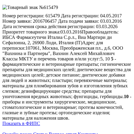
Номер регистрации:
615479
Дата регистрации:
04.05.2017
Номер заявки:
2016706457
Дата подачи заявки:
03.03.2016
Дата истечения срока действия регистрации:
03.03.2026
Приоритет товарного знака:
03.03.2016
Правообладатель:
ИБСА Фармасеутичи Италиа С.р.л., Виа Мартири ди
Сефалониа, 2, 26900 Лоди, Италия (IT)
Адрес для
переписки:
107061, Москва, Преображенская пл., д.6, ООО
"Вахнина и Партнеры", Вахнин Алексей Михайлович
Классы МКТУ и перечень товаров и/или услуг:
5, 10
5
-
фармацевтические и ветеринарные препараты; гигиенические
препараты для медицинских целей; диетические вещества для
медицинских целей; детское питание; диетические добавки
для людей и животных; пластыри; перевязочные материалы;
материалы для пломбирования зубов и изготовления зубных
слепков; дезинфицирующие средства; препараты для
уничтожения вредных животных; фунгициды, гербициды.
10
-
приборы и инструменты хирургические, медицинские,
стоматологические и ветеринарные; протезы конечностей,
глазные и зубные протезы; ортопедические изделия;
материалы для наложения швов.
Показать в ФИПС