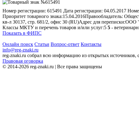
Номер регистрации:
615491
Дата регистрации:
04.05.2017
Номе
Приоритет товарного знака:
15.04.2016
Правообладатель:
Общест
кв-л 30137, стр. 681/2, офис 30 (RU)
Адрес для переписки:
ООО "
Классы МКТУ и перечень товаров и/или услуг:
5
5
- ветеринарн
Показать в ФИПС
Онлайн поиск
Статьи
Вопрос-ответ
Контакты
info@reg-znaki.ru
reg-znaki.ru собрал всю информацию из открытых источников,
Правовая оговорка
© 2014-2026 reg-znaki.ru | Все права защищены