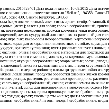
р заявки:
2015729401
Дата подачи заявки:
16.09.2015
Дата истече
во с ограниченной ответственностью "Дейли", 194358, Санкт-Пете
ит.А, офис 430, Санкт-Петербург, 194358
илла [корм для животных]; апельсины; арахис необработанный; 
овые [мезга]; галеты для собак; горох необработанный; грибни
ная; древесина неокоренная; дрожжи кормовые; елки новогодни
ормовой; жмых кукурузный для скота; жмых рапсовый для скота;
ормов; икра рыб; какао-бобы необработанные; картофель необраб
вотных; корма для откармливания животных в стойле; корма для
укуруза; кунжут; кустарники; кусты розовые; лангусты живые;
; маслины [оливы] необработанные; материалы для подстилок д
ука из льняного семени кормовая; мука кормовая; мука льняная 
отанные; огурцы необработанные; омары живые; орехи [плоды]; 
я пальмовые]; пенка из каракатицы для птиц; перец стручковый
бы рожкового дерева; робиния; плоды цитрусовые; пойло из отр
ыбной ловли живая; продукты обработки хлебных злаков кормов
ивые; рассада; растения; растения алоэ древовидного; растения
салат-латук необработанный; свекла; семена; семена льняные ко
для туалета]; солод для пивоварения и винокурения; солома [фур
ля подстилок для скота; травы пряновкусовые необработанные; 
е; фундук; фураж; хмель; цветы живые; цветы засушенные для 
шпинат необработанный; ягоды [плоды] необработанные; ягоды 