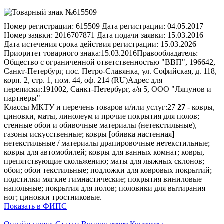
Номер регистрации:
615509
Дата регистрации:
04.05.2017
Номер заявки:
2016707871
Дата подачи заявки:
15.03.2016
Дата истечения срока действия регистрации:
15.03.2026
Приоритет товарного знака:
15.03.2016
Правообладатель:
Общество с ограниченной ответственностью "ВВП", 196642,
Санкт-Петербург, пос. Петро-Славянка, ул. Софийская, д. 118,
корп. 2, стр. 1, пом. 44, оф. 214 (RU)
Адрес для
переписки:
191002, Санкт-Петербург, а/я 5, OOO "Ляпунов и
партнеры"
Классы МКТУ и перечень товаров и/или услуг:
27
27
- ковры,
циновки, маты, линолеум и прочие покрытия для полов;
стенные обои и обивочные материалы (нетекстильные),
газоны искусственные; ковры [обивка настенная]
нетекстильные / материалы драпировочные нетекстильные;
ковры для автомобилей; ковры для ванных комнат; ковры,
препятствующие скольжению; маты для лыжных склонов;
обои; обои текстильные; подложки для ковровых покрытий;
подстилки мягкие гимнастические; покрытия виниловые
напольные; покрытия для полов; половики для вытирания
ног; циновки тростниковые.
Показать в ФИПС