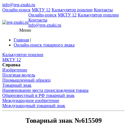
info@reg-znaki.ru
Онлайн-поиск
МКТУ 12
Калькулятор пошлин
Контакты
Онлайн-поиск
МКТУ 12
Калькулятор пошлин
Контакты
info@reg-znaki.ru
Меню
Главная
|
Онлайн-поиск товарного знака
Калькулятор пошлин
МКТУ 12
Справка
Изобретение
Полезная модель
Промышленный образец
Товарный знак
Наименование места происхождения товара
Общеизвестный в РФ товарный знак
Международное изобретение
Международный товарный знак
Товарный знак №615509