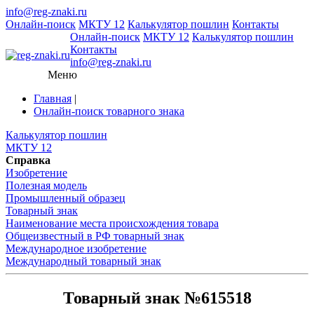
info@reg-znaki.ru
Онлайн-поиск
МКТУ 12
Калькулятор пошлин
Контакты
Онлайн-поиск
МКТУ 12
Калькулятор пошлин
Контакты
info@reg-znaki.ru
Меню
Главная
|
Онлайн-поиск товарного знака
Калькулятор пошлин
МКТУ 12
Справка
Изобретение
Полезная модель
Промышленный образец
Товарный знак
Наименование места происхождения товара
Общеизвестный в РФ товарный знак
Международное изобретение
Международный товарный знак
Товарный знак №615518