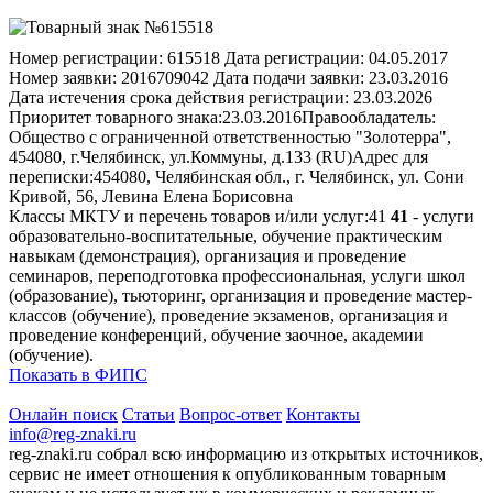
Номер регистрации:
615518
Дата регистрации:
04.05.2017
Номер заявки:
2016709042
Дата подачи заявки:
23.03.2016
Дата истечения срока действия регистрации:
23.03.2026
Приоритет товарного знака:
23.03.2016
Правообладатель:
Общество с ограниченной ответственностью "Золотерра",
454080, г.Челябинск, ул.Коммуны, д.133 (RU)
Адрес для
переписки:
454080, Челябинская обл., г. Челябинск, ул. Сони
Кривой, 56, Левина Елена Борисовна
Классы МКТУ и перечень товаров и/или услуг:
41
41
- услуги
образовательно-воспитательные, обучение практическим
навыкам (демонстрация), организация и проведение
семинаров, переподготовка профессиональная, услуги школ
(образование), тьюторинг, организация и проведение мастер-
классов (обучение), проведение экзаменов, организация и
проведение конференций, обучение заочное, академии
(обучение).
Показать в ФИПС
Онлайн поиск
Статьи
Вопрос-ответ
Контакты
info@reg-znaki.ru
reg-znaki.ru собрал всю информацию из открытых источников,
сервис не имеет отношения к опубликованным товарным