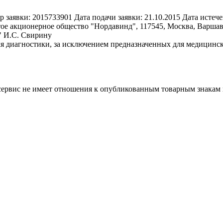
р заявки:
2015733901
Дата подачи заявки:
21.10.2015
Дата истече
ое акционерное общество "Нордавинд", 117545, Москва, Варшавс
" И.С. Свирину
я диагностики, за исключением предназначенных для медицинск
 сервис не имеет отношения к опубликованным товарным знакам 