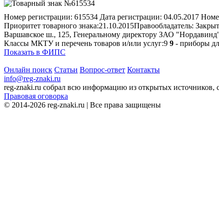
Номер регистрации:
615534
Дата регистрации:
04.05.2017
Номе
Приоритет товарного знака:
21.10.2015
Правообладатель:
Закрыт
Варшавское ш., 125, Генеральному директору ЗАО "Нордавинд
Классы МКТУ и перечень товаров и/или услуг:
9
9
- приборы дл
Показать в ФИПС
Онлайн поиск
Статьи
Вопрос-ответ
Контакты
info@reg-znaki.ru
reg-znaki.ru собрал всю информацию из открытых источников,
Правовая оговорка
© 2014-2026 reg-znaki.ru | Все права защищены