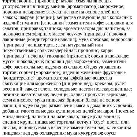
тортов; корица [пряность]; патока; семя льняное для
употребления в пищу; ваниль [ароматизатор]; мороженое;
порошки пекарские; закуски легкие на основе хлебных
злаков; шафран [специи]; вещества связующие для колбасных
изделий; пудинги [запеканки]; заменители кофе; заправки для
салатов; приправы; тапиока; ароматизаторы для напитков, за
исключением эфирных масел; чоу-чоу [приправа]; палочки
лакричные [кондитерские изделия]; мука ореховая; водоросли
[приправа]; лапша; тарты; лед натуральный или
искусственный; соль сельдерейная; прополис; карри
[приправа]; печенье; гвоздика [пряность]; орехи в шоколаде;
муссы шоколадные; порошки для мороженого; заменители
кофе растительные; изделия из сладостей для украшения
тортов; сорбет [мороженое]; изделия желейные фруктовые
[кондитерские]; ароматизаторы кофейные; вещества
связующие для мороженого [пищевой лед]; крекеры; рулет
весенний; такос; галеты солодовые; настои нелекарственные;
резинки жевательные; леденцы; халва; продукты зерновые;
семя анисовое; мука пищевая; бриоши; блюда на основе
лапши; продукты для размягчения мяса в домашних условиях;
добавки глютеновые для кулинарных целей; макарон [печенье
миндальное]; напитки на базе какао; чай; крупа манная;
специи; крупы пищевые; тортилы; кетчуп [соус]; цветы или
листья, используемы в качестве заменителей чая; клейковина
пищевая; лед для охлаждения; мука кукурузная; соусы