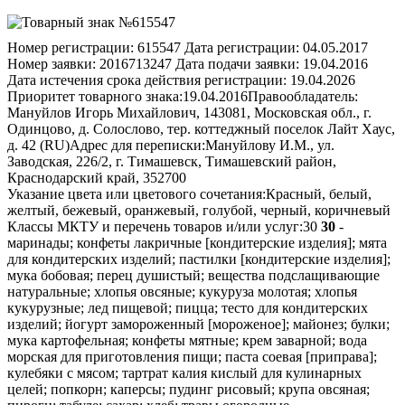
Номер регистрации:
615547
Дата регистрации:
04.05.2017
Номер заявки:
2016713247
Дата подачи заявки:
19.04.2016
Дата истечения срока действия регистрации:
19.04.2026
Приоритет товарного знака:
19.04.2016
Правообладатель:
Мануйлов Игорь Михайлович, 143081, Московская обл., г.
Одинцово, д. Солослово, тер. коттеджный поселок Лайт Хаус,
д. 42 (RU)
Адрес для переписки:
Мануйлову И.М., ул.
Заводская, 226/2, г. Тимашевск, Тимашевский район,
Краснодарский край, 352700
Указание цвета или цветового сочетания:
Красный, белый,
желтый, бежевый, оранжевый, голубой, черный, коричневый
Классы МКТУ и перечень товаров и/или услуг:
30
30
-
маринады; конфеты лакричные [кондитерские изделия]; мята
для кондитерских изделий; пастилки [кондитерские изделия];
мука бобовая; перец душистый; вещества подслащивающие
натуральные; хлопья овсяные; кукуруза молотая; хлопья
кукурузные; лед пищевой; пицца; тесто для кондитерских
изделий; йогурт замороженный [мороженое]; майонез; булки;
мука картофельная; конфеты мятные; крем заварной; вода
морская для приготовления пищи; паста соевая [приправа];
кулебяки с мясом; тартрат калия кислый для кулинарных
целей; попкорн; каперсы; пудинг рисовый; крупа овсяная;