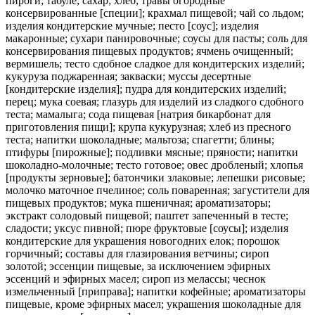
пироги; табуле; сахар; хлеб; травы огородные
консервированные [специи]; крахмал пищевой; чай со льдом;
изделия кондитерские мучные; песто [соус]; изделия
макаронные; сухари панировочные; соусы для пасты; соль для
консервирования пищевых продуктов; ячмень очищенный;
вермишель; тесто сдобное сладкое для кондитерских изделий;
кукуруза поджаренная; закваски; муссы десертные
[кондитерские изделия]; пудра для кондитерских изделий;
перец; мука соевая; глазурь для изделий из сладкого сдобного
теста; мамалыга; сода пищевая [натрия бикарбонат для
приготовления пищи]; крупа кукурузная; хлеб из пресного
теста; напитки шоколадные; мальтоза; спагетти; блины;
птифуры [пирожные]; подливки мясные; пряности; напитки
шоколадно-молочные; тесто готовое; овес дробленый; хлопья
[продукты зерновые]; батончики злаковые; лепешки рисовые;
молочко маточное пчелиное; соль поваренная; загустители для
пищевых продуктов; мука пшеничная; ароматизаторы;
экстракт солодовый пищевой; паштет запеченный в тесте;
сладости; уксус пивной; пюре фруктовые [соусы]; изделия
кондитерские для украшения новогодних елок; порошок
горчичный; составы для глазирования ветчины; сироп
золотой; эссенции пищевые, за исключением эфирных
эссенций и эфирных масел; сироп из мелассы; чеснок
измельченный [приправа]; напитки кофейные; ароматизаторы
пищевые, кроме эфирных масел; украшения шоколадные для