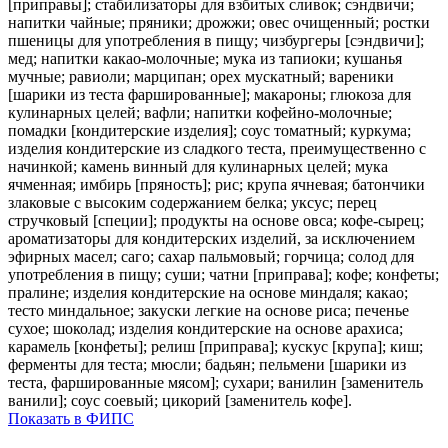
[приправы]; стабилизаторы для взбитых сливок; сэндвичи;
напитки чайные; пряники; дрожжи; овес очищенный; ростки
пшеницы для употребления в пищу; чизбургеры [сэндвичи];
мед; напитки какао-молочные; мука из тапиоки; кушанья
мучные; равиоли; марципан; орех мускатный; вареники
[шарики из теста фаршированные]; макароны; глюкоза для
кулинарных целей; вафли; напитки кофейно-молочные;
помадки [кондитерские изделия]; соус томатный; куркума;
изделия кондитерские из сладкого теста, преимущественно с
начинкой; камень винный для кулинарных целей; мука
ячменная; имбирь [пряность]; рис; крупа ячневая; батончики
злаковые с высоким содержанием белка; уксус; перец
стручковый [специи]; продукты на основе овса; кофе-сырец;
ароматизаторы для кондитерских изделий, за исключением
эфирных масел; саго; сахар пальмовый; горчица; солод для
употребления в пищу; суши; чатни [приправа]; кофе; конфеты;
пралине; изделия кондитерские на основе миндаля; какао;
тесто миндальное; закуски легкие на основе риса; печенье
сухое; шоколад; изделия кондитерские на основе арахиса;
карамель [конфеты]; релиш [приправа]; кускус [крупа]; киш;
ферменты для теста; мюсли; бадьян; пельмени [шарики из
теста, фаршированные мясом]; сухари; ванилин [заменитель
ванили]; соус соевый; цикорий [заменитель кофе].
Показать в ФИПС