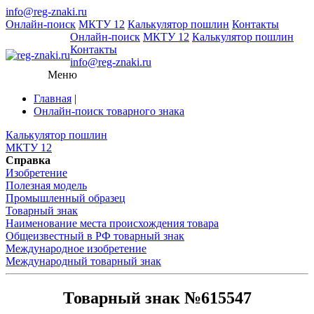
info@reg-znaki.ru
Онлайн-поиск
МКТУ 12
Калькулятор пошлин
Контакты
Онлайн-поиск
МКТУ 12
Калькулятор пошлин
Контакты
info@reg-znaki.ru
Меню
Главная
|
Онлайн-поиск товарного знака
Калькулятор пошлин
МКТУ 12
Справка
Изобретение
Полезная модель
Промышленный образец
Товарный знак
Наименование места происхождения товара
Общеизвестный в РФ товарный знак
Международное изобретение
Международный товарный знак
Товарный знак №615547