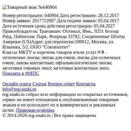
Номер регистрации:
640904
Дата регистрации:
28.12.2017
Номер заявки:
2017712907
Дата подачи заявки:
05.04.2017
Дата истечения срока действия регистрации:
05.04.2027
Правообладатель:
Транзишнс Оптикал, Инк., 9251 Белхер
Роуд, Пайнеллас Парк, Флорида 33782, Соединенные Штаты
Америки (US)
Адрес для переписки:
109012, Москва, ул.
Ильинка, 5/2, ООО "Союзпатент"
Классы МКТУ и перечень товаров и/или услуг:
9
9
-
оптические линзы; линзы для очков; линзы для солнечных
очков; линзы контактные; офтальмологические линзы;
заготовки очковых линз; заготовки контактных линз.
Показать в ФИПС
Онлайн поиск
Статьи
Вопрос-ответ
Контакты
info@reg-znaki.ru
reg-znaki.ru собрал всю информацию из открытых источников,
сервис не имеет отношения к опубликованным товарным
знакам и не использует их в коммерческих и рекламных
целях.
Правовая оговорка
© 2014-2026 reg-znaki.ru | Все права защищены