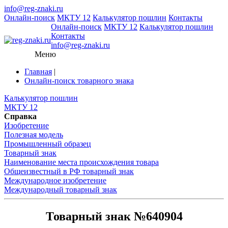
info@reg-znaki.ru
Онлайн-поиск
МКТУ 12
Калькулятор пошлин
Контакты
Онлайн-поиск
МКТУ 12
Калькулятор пошлин
Контакты
info@reg-znaki.ru
Меню
Главная
|
Онлайн-поиск товарного знака
Калькулятор пошлин
МКТУ 12
Справка
Изобретение
Полезная модель
Промышленный образец
Товарный знак
Наименование места происхождения товара
Общеизвестный в РФ товарный знак
Международное изобретение
Международный товарный знак
Товарный знак №640904