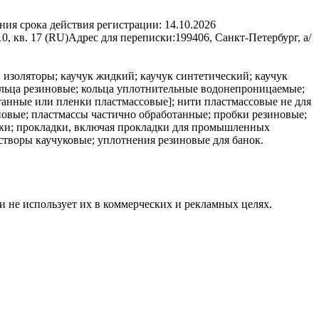
ния срока действия регистрации:
14.10.2026
0, кв. 17 (RU)
Адрес для переписки:
199406, Санкт-Петербург, а/
 изоляторы; каучук жидкий; каучук синтетический; каучук
ольца резиновые; кольца уплотнительные водонепроницаемые;
танные или пленки пластмассовые]; нити пластмассовые не для
новые; пластмассы частично обработанные; пробки резиновые;
дки; прокладки, включая прокладки для промышленных
створы каучуковые; уплотнения резиновые для банок.
и не использует их в коммерческих и рекламных целях.