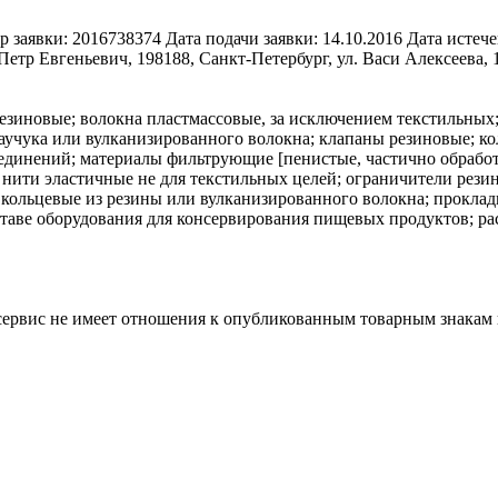
р заявки:
2016738374
Дата подачи заявки:
14.10.2016
Дата истече
Петр Евгеньевич, 198188, Санкт-Петербург, ул. Васи Алексеева, 1
езиновые; волокна пластмассовые, за исключением текстильных;
аучука или вулканизированного волокна; клапаны резиновые; к
оединений; материалы фильтрующие [пенистые, частично обрабо
 нити эластичные не для текстильных целей; ограничители рези
 кольцевые из резины или вулканизированного волокна; прокла
ставе оборудования для консервирования пищевых продуктов; ра
 сервис не имеет отношения к опубликованным товарным знакам 