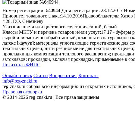
Номер регистрации:
640944
Дата регистрации:
28.12.2017
Номе
Приоритет товарного знака:
14.10.2016
Правообладатель:
Хазов 
я 28, Г.О. Селезневу
Указание цвета или цветового сочетания:
синий, белый
Классы МКТУ и перечень товаров и/или услуг:
17
17
- буферы р
сырой или частично обработанный; клапаны из натурального к
латекс [каучук]; материалы уплотняющие герметические для с
текстильных целей; нити резиновые не для текстильных целей;
прокладки для компенсации теплового расширения; прокладки
автоклавов; прокладки, включая прокладки, применяемые в со
Показать в ФИПС
Онлайн поиск
Статьи
Вопрос-ответ
Контакты
info@reg-znaki.ru
reg-znaki.ru собрал всю информацию из открытых источников,
Правовая оговорка
© 2014-2026 reg-znaki.ru | Все права защищены