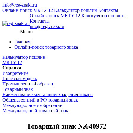
info@reg-znaki.ru
Онлайн-поиск
МКТУ 12
Калькулятор пошлин
Контакты
Онлайн-поиск
МКТУ 12
Калькулятор пошлин
Контакты
info@reg-znaki.ru
Меню
Главная
|
Онлайн-поиск товарного знака
Калькулятор пошлин
МКТУ 12
Справка
Изобретение
Полезная модель
Промышленный образец
Товарный знак
Наименование места происхождения товара
Общеизвестный в РФ товарный знак
Международное изобретение
Международный товарный знак
Товарный знак №640972