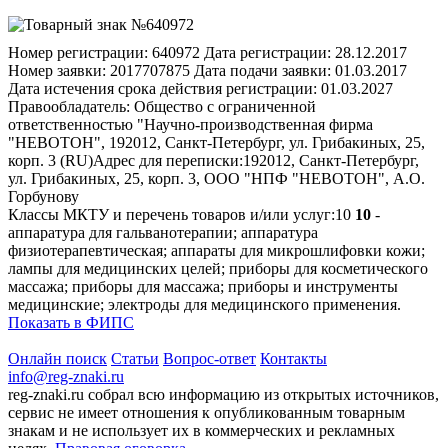
Номер регистрации:
640972
Дата регистрации:
28.12.2017
Номер заявки:
2017707875
Дата подачи заявки:
01.03.2017
Дата истечения срока действия регистрации:
01.03.2027
Правообладатель:
Общество с ограниченной
ответственностью "Научно-производственная фирма
"НЕВОТОН", 192012, Санкт-Петербург, ул. Грибакиных, 25,
корп. 3 (RU)
Адрес для переписки:
192012, Санкт-Петербург,
ул. Грибакиных, 25, корп. 3, ООО "НПФ "НЕВОТОН", А.О.
Горбунову
Классы МКТУ и перечень товаров и/или услуг:
10
10
-
аппаратура для гальванотерапии; аппаратура
физиотерапевтическая; аппараты для микрошлифовки кожи;
лампы для медицинских целей; приборы для косметического
массажа; приборы для массажа; приборы и инструменты
медицинские; электроды для медицинского применения.
Показать в ФИПС
Онлайн поиск
Статьи
Вопрос-ответ
Контакты
info@reg-znaki.ru
reg-znaki.ru собрал всю информацию из открытых источников,
сервис не имеет отношения к опубликованным товарным
знакам и не использует их в коммерческих и рекламных