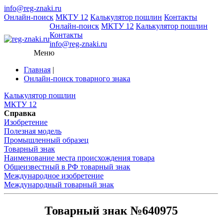
info@reg-znaki.ru
Онлайн-поиск
МКТУ 12
Калькулятор пошлин
Контакты
Онлайн-поиск
МКТУ 12
Калькулятор пошлин
Контакты
info@reg-znaki.ru
Меню
Главная
|
Онлайн-поиск товарного знака
Калькулятор пошлин
МКТУ 12
Справка
Изобретение
Полезная модель
Промышленный образец
Товарный знак
Наименование места происхождения товара
Общеизвестный в РФ товарный знак
Международное изобретение
Международный товарный знак
Товарный знак №640975