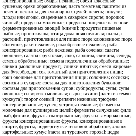
консервированные; омары неживые; орехи кокосовые
сушеные; орехи обработанные; паста томатная; паштеты из
печени; пектины для кулинарных целей; печень; пикули;
плоды или ягоды, сваренные в сахарном сиропе; порошок
яичный; продукты молочные; продукты пищевые на основе
ферментированных овощей [кимчи]; продукты пищевые
рыбные; простокваша; птица домашняя неживая; пыльца
растений, приготовленная для пищи; пюре клюквенное; пюре
яблочное; раки неживые; ракообразные неживые; рыба
консервированная; рыба неживая; рыба соленая; салаты
овощные; салаты фруктовые; сало; сардины; свинина; сельдь;
семена обработанные; семена подсолнечника обработанные;
сливки [молочный продукт]; сливки взбитые; смеси жировые
для бутербродов; сок томатный для приготовления пищи;
соки овощные для приготовления пищи; солонина; сосиски;
сосиски в сухарях; составы для приготовления бульонов;
составы для приготовления супов; субпродукты; супы; супы
овощные; сыворотка молочная; сыры; тахини [паста из семян
кунжута]; творог соевый; трепанги неживые; трюфели
консервированные; тунец; устрицы неживые; ферменты
молочные для кулинарных целей; ферменты сычужные; филе
рыб; финики; фрукты глазированные; фрукты замороженные;
фрукты консервированные; фрукты, консервированные в
спирте; фрукты, подвергнутые тепловой обработке; хлопья
картофельные; хумус [паста из турецкого гороха]; цедра