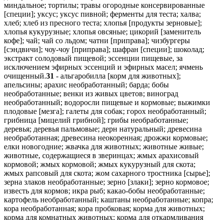
миндальное; тортилы; травы огородные консервированные
[специи]; уксус; уксус пивной; ферменты для теста; халва;
хлеб; хлеб из пресного теста; хлопья [продукты зерновые];
хлопья кукурузные; хлопья овсяные; цикорий [заменитель
кофе]; чай; чай со льдом; чатни [приправа]; чизбургеры
[сэндвичи]; чоу-чоу [приправа]; шафран [специи]; шоколад;
экстракт солодовый пищевой; эссенции пищевые, за
исключением эфирных эссенций и эфирных масел; ячмень
очищенный.
31
- альгаробилла [корм для животных];
апельсины; арахис необработанный; барда; бобы
необработанные; венки из живых цветов; виноград
необработанный; водоросли пищевые и кормовые; выжимки
плодовые [мезга]; галеты для собак; горох необработанный;
грибница [мицелий грибной]; грибы необработанные;
деревья; деревья пальмовые; дерн натуральный; древесина
необработанная; древесина неокоренная; дрожжи кормовые;
елки новогодние; жвачка для животных; животные живые;
животные, содержащиеся в зверинцах; жмых арахисовый
кормовой; жмых кормовой; жмых кукурузный для скота;
жмых рапсовый для скота; жом сахарного тростника [сырье];
зерна злаков необработанные; зерно [злаки]; зерно кормовое;
известь для кормов; икра рыб; какао-бобы необработанные;
картофель необработанный; каштаны необработанные; копра;
кора необработанная; кора пробковая; корма для животных;
корма для комнатных животных; корма для откармливания