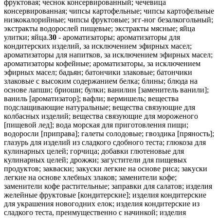
фруктовая; чеснок консервированный; чечевица
консервированная; чипсы картофельные; чипсы картофельные
низкокалорийные; чипсы фруктовые; эгг-ног безалкогольный;
экстракты водорослей пищевые; экстракты мясные; яйца
улитки; яйца.
30
- ароматизаторы; ароматизаторы для
кондитерских изделий, за исключением эфирных масел;
ароматизаторы для напитков, за исключением эфирных масел;
ароматизаторы кофейные; ароматизаторы, за исключением
эфирных масел; бадьян; батончики злаковые; батончики
злаковые с высоким содержанием белка; блины; блюда на
основе лапши; бриоши; булки; ванилин [заменитель ванили];
ваниль [ароматизатор]; вафли; вермишель; вещества
подслащивающие натуральные; вещества связующие для
колбасных изделий; вещества связующие для мороженого
[пищевой лед]; вода морская для приготовления пищи;
водоросли [приправа]; галеты солодовые; гвоздика [пряность];
глазурь для изделий из сладкого сдобного теста; глюкоза для
кулинарных целей; горчица; добавки глютеновые для
кулинарных целей; дрожжи; загустители для пищевых
продуктов; закваски; закуски легкие на основе риса; закуски
легкие на основе хлебных злаков; заменители кофе;
заменители кофе растительные; заправки для салатов; изделия
желейные фруктовые [кондитерские]; изделия кондитерские
для украшения новогодних елок; изделия кондитерские из
сладкого теста, преимущественно с начинкой; изделия