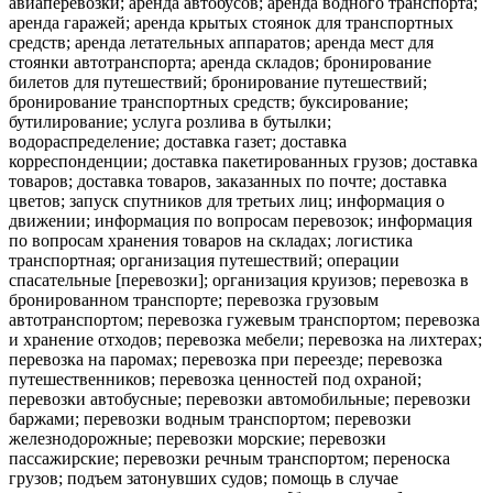
авиаперевозки; аренда автобусов; аренда водного транспорта;
аренда гаражей; аренда крытых стоянок для транспортных
средств; аренда летательных аппаратов; аренда мест для
стоянки автотранспорта; аренда складов; бронирование
билетов для путешествий; бронирование путешествий;
бронирование транспортных средств; буксирование;
бутилирование; услуга розлива в бутылки;
водораспределение; доставка газет; доставка
корреспонденции; доставка пакетированных грузов; доставка
товаров; доставка товаров, заказанных по почте; доставка
цветов; запуск спутников для третьих лиц; информация о
движении; информация по вопросам перевозок; информация
по вопросам хранения товаров на складах; логистика
транспортная; организация путешествий; операции
спасательные [перевозки]; организация круизов; перевозка в
бронированном транспорте; перевозка грузовым
автотранспортом; перевозка гужевым транспортом; перевозка
и хранение отходов; перевозка мебели; перевозка на лихтерах;
перевозка на паромах; перевозка при переезде; перевозка
путешественников; перевозка ценностей под охраной;
перевозки автобусные; перевозки автомобильные; перевозки
баржами; перевозки водным транспортом; перевозки
железнодорожные; перевозки морские; перевозки
пассажирские; перевозки речным транспортом; переноска
грузов; подъем затонувших судов; помощь в случае