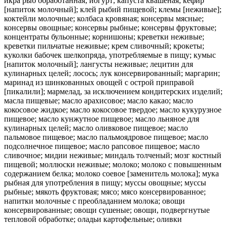
икра рыб обработанная; йогурт; капуста квашеная; кефир
[напиток молочный]; клей рыбий пищевой; клемы [неживые];
коктейли молочные; колбаса кровяная; консервы мясные;
консервы овощные; консервы рыбные; консервы фруктовые;
концентраты бульонные; корнишоны; креветки неживые;
креветки пильчатые неживые; крем сливочный; крокеты;
куколки бабочек шелкопряда, употребляемые в пищу; кумыс
[напиток молочный]; лангусты неживые; лецитин для
кулинарных целей; лосось; лук консервированный; маргарин;
маринад из шинкованных овощей с острой приправой
[пикалили]; мармелад, за исключением кондитерских изделий;
масла пищевые; масло арахисовое; масло какао; масло
кокосовое жидкое; масло кокосовое твердое; масло кукурузное
пищевое; масло кунжутное пищевое; масло льняное для
кулинарных целей; масло оливковое пищевое; масло
пальмовое пищевое; масло пальмоядровое пищевое; масло
подсолнечное пищевое; масло рапсовое пищевое; масло
сливочное; мидии неживые; миндаль толченый; мозг костный
пищевой; моллюски неживые; молоко; молоко с повышенным
содержанием белка; молоко соевое [заменитель молока]; мука
рыбная для употребления в пищу; муссы овощные; муссы
рыбные; мякоть фруктовая; мясо; мясо консервированное;
напитки молочные с преобладанием молока; овощи
консервированные; овощи сушеные; овощи, подвергнутые
тепловой обработке; оладьи картофельные; оливки