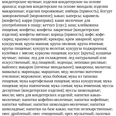
кондитерские мучные; изделия кондитерские на основе
арахиса; изделия кондитерские на основе миндаля; изделия
макаронные; изделия пирожковые; имбирь [пряность]; йогурт
замороженный [мороженое]; какао; каперсы; карамель
[конфеты]; карри [приправа]; каши молочные для
употребления в пищу; кетчуп [соус]; киш; клейковина
пищевая; конфеты; конфеты лакричные [кондитерские
изделия]; конфеты мятные; корица [пряность]; кофе; кофе-
сырец; крахмал пищевой; крекеры; крем заварной; крупа
кукурузная; крупа манная; крупа овсяная; крупа ячневая;
крупы пищевые; кукуруза молотая; кукуруза поджаренная;
кулебяки с мясом; куркума пищевая; кускус [крупа]; кушанья
мучные; лапша; лед для охлаждения; лед натуральный или
искусственный; лед пищевой; леденцы; лепешки рисовые;
майонез; макарон [печенье миндальное]; макароны; мальтоза;
мамалыга; маринады; марципан; мед; молочко маточное
пчелиное; мороженое; мука бобовая; мука из тапиоки
пищевая; мука картофельная пищевая; мука кукурузная; мука
пищевая; мука пшеничная; мука соевая; мука ячменная; муссы
десертные [кондитерские изделия]; муссы шоколадные;
мюсли; мята для кондитерских изделий; напитки какао-
молочные; напитки кофейно-молочные; напитки кофейные;
напитки чайные; напитки шоколадно-молочные; напитки
шоколадные; напитки на базе какао; настои нелекарственные;
овес дробленый; овес очищенный; орех мускатный; палочки