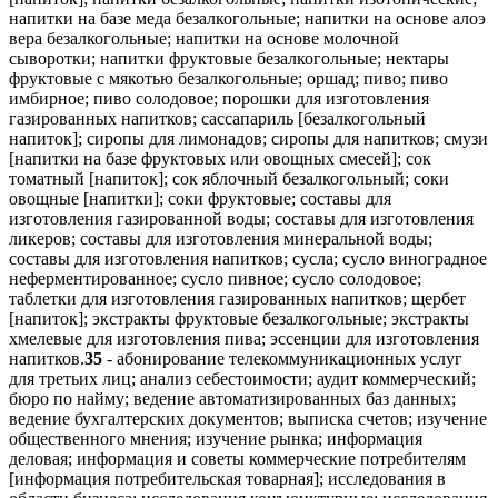
напитки на базе меда безалкогольные; напитки на основе алоэ
вера безалкогольные; напитки на основе молочной
сыворотки; напитки фруктовые безалкогольные; нектары
фруктовые с мякотью безалкогольные; оршад; пиво; пиво
имбирное; пиво солодовое; порошки для изготовления
газированных напитков; сассапариль [безалкогольный
напиток]; сиропы для лимонадов; сиропы для напитков; смузи
[напитки на базе фруктовых или овощных смесей]; сок
томатный [напиток]; сок яблочный безалкогольный; соки
овощные [напитки]; соки фруктовые; составы для
изготовления газированной воды; составы для изготовления
ликеров; составы для изготовления минеральной воды;
составы для изготовления напитков; сусла; сусло виноградное
неферментированное; сусло пивное; сусло солодовое;
таблетки для изготовления газированных напитков; щербет
[напиток]; экстракты фруктовые безалкогольные; экстракты
хмелевые для изготовления пива; эссенции для изготовления
напитков.
35
- абонирование телекоммуникационных услуг
для третьих лиц; анализ себестоимости; аудит коммерческий;
бюро по найму; ведение автоматизированных баз данных;
ведение бухгалтерских документов; выписка счетов; изучение
общественного мнения; изучение рынка; информация
деловая; информация и советы коммерческие потребителям
[информация потребительская товарная]; исследования в