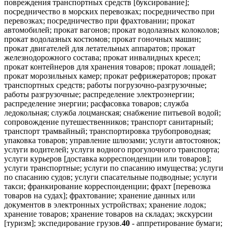
повреждения транспортных средств [буксирование];
посредничество в морских перевозках; посредничество при
перевозках; посредничество при фрахтовании; прокат
автомобилей; прокат вагонов; прокат водолазных колоколов;
прокат водолазных костюмов; прокат гоночных машин;
прокат двигателей для летательных аппаратов; прокат
железнодорожного состава; прокат инвалидных кресел;
прокат контейнеров для хранения товаров; прокат лошадей;
прокат морозильных камер; прокат рефрижераторов; прокат
транспортных средств; работы погрузочно-разгрузочные;
работы разгрузочные; распределение электроэнергии;
распределение энергии; расфасовка товаров; служба
ледокольная; служба лоцманская; снабжение питьевой водой;
сопровождение путешественников; транспорт санитарный;
транспорт трамвайный; транспортировка трубопроводная;
упаковка товаров; управление шлюзами; услуги автостоянок;
услуги водителей; услуги водного прогулочного транспорта;
услуги курьеров [доставка корреспонденции или товаров];
услуги транспортные; услуги по спасанию имущества; услуги
по спасанию судов; услуги спасательные подводные; услуги
такси; франкирование корреспонденции; фрахт [перевозка
товаров на судах]; фрахтование; хранение данных или
документов в электронных устройствах; хранение лодок;
хранение товаров; хранение товаров на складах; экскурсии
[туризм]; экспедирование грузов.
40
- аппретирование бумаги;