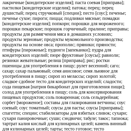
лакричные [кондитерские изделия]; паста соевая [приправа];
пастилки [кондитерские изделия]; патока; перец; перец
душистый; перец стручковый [специи]; песто [соус]; печенье;
печенье сухое; пироги; пицца; подливки мясные; помадки
[кондитерские изделия]; попкорн; порошки для мороженого;
порошки пекарские; порошок горчичный; пралине; приправы;
продукты для размягчения мяса в домашних условиях;
продукты зерновые; продукты мукомольного производства;
продукты на основе овса; прополис; пряники; пряности;
птифуры [пирожные]; пудинги [запеканки]; пудра для
кондитерских изделий; пюре фруктовые [соусы]; равиоли;
резинки жевательные; релиш [приправа]; рис; ростки
пшеницы для употребления в пищу; рулет весенний; саго;
сахар; сахар пальмовый; семя анисовое; семя льняное для
употребления в пищу; сироп из мелассы; сироп золотой;
сладкое сдобное тесто для кондитерских изделий; сладости;
сода пищевая [натрия бикарбонат для приготовления пищи];
солод для употребления в пищу; соль для консервирования
пищевых продуктов; соль поваренная; соль сельдерейная;
сорбет [мороженое]; составы для глазирования ветчины; соус
соевый; соус томатный; соусы для пасты; соусы [приправы];
спагетти; специи; стабилизаторы для взбитых сливок; сухари;
сухари панировочные; суши; сэндвичи; табуле; такос; тапиока;
тартрат калия кислый для кулинарных целей; камень винный
для кулинарных целей; тарты; тесто готовое; тесто