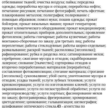
отбеливание тканей; очистка воздуха; пайка; переделка
одежды; переработка мусора и отходов; переработка нефти;
печатание рисунков; печатание фотографий; печать офсетная;
плакирование металлов; полиграфия; полирование с
помощью абразивов; помол муки; пошив одежды; прокат
бойлеров; прокат вязальных машин; прокат генераторов;
прокат климатического оборудования; прокат кондиционеров;
прокат отопительных приборов дополнительных; проявление
фотопленок; работы гончарные; работы кузнечные; работы
монтажно-сборочные по заказу для третьих лиц; работы
переплетные; работы стеклодувные; работы шорно-седельные;
размалывание; раскрой тканей; распиловка [лесопилки];
рафинирование; рубка и разделка леса; сатинирование мехов;
серебрение; сжигание мусора и отходов; скрайбирование
лазерное; снование [ткачество]; сортировка отходов и
вторично переработанных материалов [переработка];
составление фотокомпозиции; стегание материала; строгание
[лесопилки]; сукноваляние; убой скота; уничтожение мусора и
отходов; усадка тканей; услуги зубных техников; услуги
криоконсервации; услуги по изготовлению ключей; услуги по
окрашиванию; услуги по пескоструйной обработке; услуги по
энергопроизводству; услуги портных; фасонирование мехов
по заказу; фотогравировка; фрезерование; хромирование;
цветоделение; цинкование; гальванизация; шелкография;
шлифование оптического стекла.
43
- агентства по