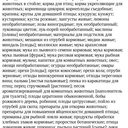
животных в стойле; корма для птиц; корма укрепляющие для
животных; корневища цикория; корнеплоды съедобные;
крапива; крупы для домашней птицы; кукуруза; кунжут;
кустарники; кусты розовые; лангусты живые; лимоны
необработанные; лозы виноградные; лук необработанный;
луковицы цветов; лук-порей необработанный; маслины
[оливы] необработанные; материалы для подстилок для
животных; мешанки из отрубей кормовые; мидии живые;
миндаль [плоды]; моллюски живые; мука арахисовая
кормовая; мука из льняного семени кормовая; мука кормовая;
мука льняная [фураж]; мука рисовая кормовая; мука рыбная
кормовая; мульча; напитки для комнатных животных; овес;
овощи необработанные; огурцы необработанные; омары
живые; орехи [плоды]; орехи кокосовые; орехи кола; отруби
зерновые; отходы винокурения кормовые; отходы перегонки
вина; пальма [листья пальмовые]; пенка из каракатицы для
птиц; перец стручковый [растение]; песок
ароматизированный для комнатных животных [наполнитель
для туалета]; плоды цератонии обыкновенной, бобы
рожкового дерева, робиния; плоды цитрусовые; пойло из
отрубей для скота; препараты для откорма животных;
препараты для повышения яйценоскости домашней птицы;
приманка для рыбной ловли живая; продукты обработки
хлебных злаков кормовые; проростки ботанические; птица
домашняя живая; пшеница; пыльца растений [сырье]; раки