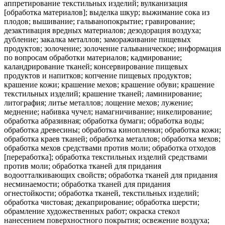
аппретирование текстильных изделий; вулканизация
[обработка материалов]; выделка шкур; выжимание сока из
плодов; вышивание; гальванопокрытие; гравирование;
дезактивация вредных материалов; дезодорация воздуха;
дубление; закалка металлов; замораживание пищевых
продуктов; золочение; золочение гальваническое; информация
по вопросам обработки материалов; кадмирование;
каландрирование тканей; консервирование пищевых
продуктов и напитков; копчение пищевых продуктов;
крашение кожи; крашение мехов; крашение обуви; крашение
текстильных изделий; крашение тканей; ламинирование;
литография; литье металлов; лощение мехов; лужение;
меднение; набивка чучел; намагничивание; никелирование;
обработка абразивная; обработка бумаги; обработка воды;
обработка древесины; обработка кинопленки; обработка кожи;
обработка краев тканей; обработка металлов; обработка мехов;
обработка мехов средствами против моли; обработка отходов
[переработка]; обработка текстильных изделий средствами
против моли; обработка тканей для придания
водоотталкивающих свойств; обработка тканей для придания
несминаемости; обработка тканей для придания
огнестойкости; обработка тканей, текстильных изделий;
обработка чистовая; декаприрование; обработка шерсти;
обрамление художественных работ; окраска стекол
нанесением поверхностного покрытия; освежение воздуха;