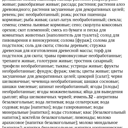
живые; ракообразные живые; рассада; растения; растения алоэ
древовидного; растения засушенные для декоративных целей;
ревень; рис необработанный; рожь; ростки пшеницы
кормовые; рыба живая; салат-латук необработанный; свекла;
семена; семена льняные кормовые; сено; скорлупа кокосовых
орехов; скот племенной; смесь из бумаги и песка для
комнатных животных [наполнитель для туалета]; солод для
пивоварения и винокурения; солома [фураж]; солома для
подстилок; соль для скота; стволы деревьев; стружка
древесная для изготовления древесной массы; торф для
подстилок для скота; травы пряновкусовые необработанные;
трепанги живые, голотурии живые; тростник сахарный;
трюфели необработанные; тыквы; устрицы живые; фрукты
необработанные; фундук; фураж; хмель; цветы живые; цветы
засушенные для декоративных целей; цикорий [салат]; черви
шелковичные; чечевица необработанная; шишки сосновые;
шишки хмелевые; шпинат необработанный; ягоды [плоды]
необработанные; ягоды можжевельника; яйца для выведения
цыплят; яйца шелковичных червей; ячмень.
32
- аперитивы
безалкогольные; вода литиевая; вода сельтерская; вода
содовая; воды [напитки]; воды газированные; воды
минеральные [напитки]; воды столовые; квас [безалкогольный
напиток]; коктейли безалкогольные; лимонады; молоко
арахисовое [напитки безалкогольные]; молоко миндальное
[напиток]; напитки безалкогольные; напитки изотонические;