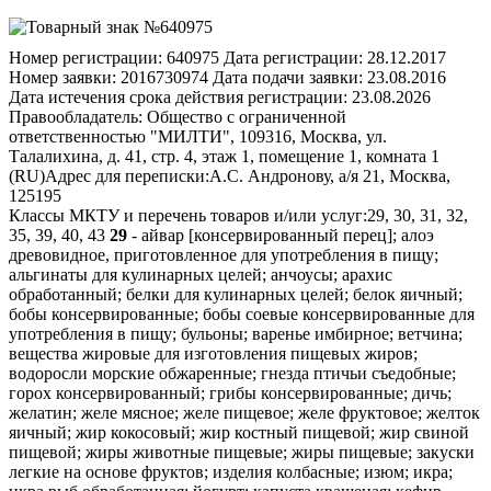
Номер регистрации:
640975
Дата регистрации:
28.12.2017
Номер заявки:
2016730974
Дата подачи заявки:
23.08.2016
Дата истечения срока действия регистрации:
23.08.2026
Правообладатель:
Общество с ограниченной
ответственностью "МИЛТИ", 109316, Москва, ул.
Талалихина, д. 41, стр. 4, этаж 1, помещение 1, комната 1
(RU)
Адрес для переписки:
А.С. Андронову, а/я 21, Москва,
125195
Классы МКТУ и перечень товаров и/или услуг:
29, 30, 31, 32,
35, 39, 40, 43
29
- айвар [консервированный перец]; алоэ
древовидное, приготовленное для употребления в пищу;
альгинаты для кулинарных целей; анчоусы; арахис
обработанный; белки для кулинарных целей; белок яичный;
бобы консервированные; бобы соевые консервированные для
употребления в пищу; бульоны; варенье имбирное; ветчина;
вещества жировые для изготовления пищевых жиров;
водоросли морские обжаренные; гнезда птичьи съедобные;
горох консервированный; грибы консервированные; дичь;
желатин; желе мясное; желе пищевое; желе фруктовое; желток
яичный; жир кокосовый; жир костный пищевой; жир свиной
пищевой; жиры животные пищевые; жиры пищевые; закуски
легкие на основе фруктов; изделия колбасные; изюм; икра;