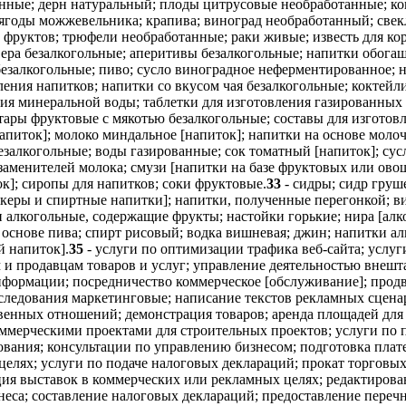
нные; дерн натуральный; плоды цитрусовые необработанные; копр
ягоды можжевельника; крапива; виноград необработанный; свекл
х фруктов; трюфели необработанные; раки живые; известь для к
вера безалкогольные; аперитивы безалкогольные; напитки обог
безалкогольные; пиво; сусло виноградное неферментированное; н
ления напитков; напитки со вкусом чая безалкогольные; коктейл
ия минеральной воды; таблетки для изготовления газированных 
ктары фруктовые с мякотью безалкогольные; составы для изготов
напиток]; молоко миндальное [напиток]; напитки на основе мол
езалкогольные; воды газированные; сок томатный [напиток]; сус
заменителей молока; смузи [напитки на базе фруктовых или овощ
ок]; сиропы для напитков; соки фруктовые.
33
- сидры; сидр груш
еры и спиртные напитки]; напитки, полученные перегонкой; вис
 алкогольные, содержащие фрукты; настойки горькие; нира [алк
снове пива; спирт рисовый; водка вишневая; джин; напитки алко
й напиток].
35
- услуги по оптимизации трафика веб-сайта; услуг
м и продавцам товаров и услуг; управление деятельностью внеш
информации; посредничество коммерческое [обслуживание]; про
сследования маркетинговые; написание текстов рекламных сцена
енных отношений; демонстрация товаров; аренда площадей для 
коммерческими проектами для строительных проектов; услуги п
ания; консультации по управлению бизнесом; подготовка плате
целях; услуги по подаче налоговых деклараций; прокат торговых
ция выставок в коммерческих или рекламных целях; редактирова
неса; составление налоговых деклараций; предоставление переч