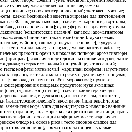
ка]; сало; творог соевый; тунец неживой; креветки неживые;
овые сушеные; масло оливковое пищевое; семена
стрицы неживые; горох консервированный; экстракты мясные;
океты; клемы [неживые]; вещества жировые для изготовления
ванная.
30
- подливки мясные; изделия макаронные; тортиллы;
ое блюдо на основе лапши]; суши; ферменты для теста; крупы
 лакричные [кондитерские изделия]; каперсы; ароматизаторы
я окономияки [японские пикантные блины]; мука соевая;
олочные; майонез; хлопья [продукты зерновые]; кукуруза
ты; тесто миндальное; лапша; мед; халва; напитки чайные;
 печенье; пряности; орехи в шоколаде; попкорн; ароматизаторы
ый [приправа]; изделия кондитерские на основе миндаля; чатни
; сэндвичи; экстракт солодовый пищевой; рулет весенний;
о теста; конфеты мятные; чай; марципан; конфеты; загустители
ских изделий; тесто для кондитерских изделий; мука пищевая;
ны]; шоколад; спагетти; сорбет [мороженое]; пряники;
для консервирования пищевых продуктов; мука ячменная;
й [специи]; шафран [специи]; изделия кондитерские для
д для охлаждения; изделия кондитерские из сладкого теста,
и [кондитерские изделия]; такос; карри [приправа]; тарты;
ая; заменители кофе; мята для кондитерских изделий; ванилин
ого теста; пралине; вода морская для приготовления пищи; травы
лючением эфирных эссенций и эфирных масел; изделия из
ейское блюдо на основе риса]; тесто сдобное сладкое для
я приготовления пищи]; ароматизаторы пищевые, кроме