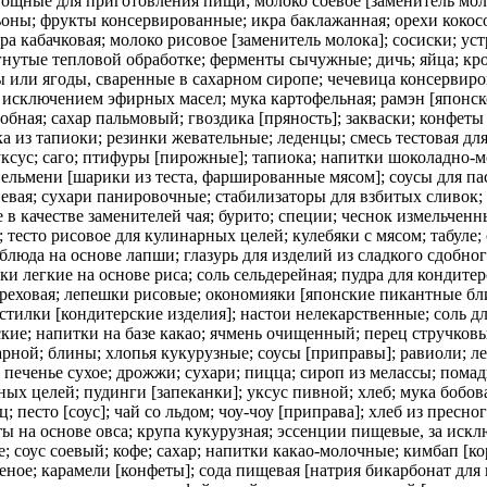
ощные для приготовления пищи; молоко соевое [заменитель моло
оны; фрукты консервированные; икра баклажанная; орехи кокос
ра кабачковая; молоко рисовое [заменитель молока]; сосиски; у
гнутые тепловой обработке; ферменты сычужные; дичь; яйца; кр
или ягоды, сваренные в сахарном сиропе; чечевица консервиро
а исключением эфирных масел; мука картофельная; рамэн [японск
обная; сахар пальмовый; гвоздика [пряность]; закваски; конфеты
а из тапиоки; резинки жевательные; леденцы; смесь тестовая дл
уксус; саго; птифуры [пирожные]; тапиока; напитки шоколадно-м
ельмени [шарики из теста, фаршированные мясом]; соусы для пас
чневая; сухари панировочные; стабилизаторы для взбитых сливок;
в качестве заменителей чая; бурито; специи; чеснок измельченн
; тесто рисовое для кулинарных целей; кулебяки с мясом; табуле
люда на основе лапши; глазурь для изделий из сладкого сдобног
 легкие на основе риса; соль сельдерейная; пудра для кондитер
ореховая; лепешки рисовые; окономияки [японские пикантные бли
астилки [кондитерские изделия]; настои нелекарственные; соль 
ие; напитки на базе какао; ячмень очищенный; перец стручковы
арной; блины; хлопья кукурузные; соусы [приправы]; равиоли; ле
печенье сухое; дрожжи; сухари; пицца; сироп из мелассы; помадк
ных целей; пудинги [запеканки]; уксус пивной; хлеб; мука бобов
; песто [соус]; чай со льдом; чоу-чоу [приправа]; хлеб из пресн
ы на основе овса; крупа кукурузная; эссенции пищевые, за иск
 соус соевый; кофе; сахар; напитки какао-молочные; кимбап [кор
еное; карамели [конфеты]; сода пищевая [натрия бикарбонат дл