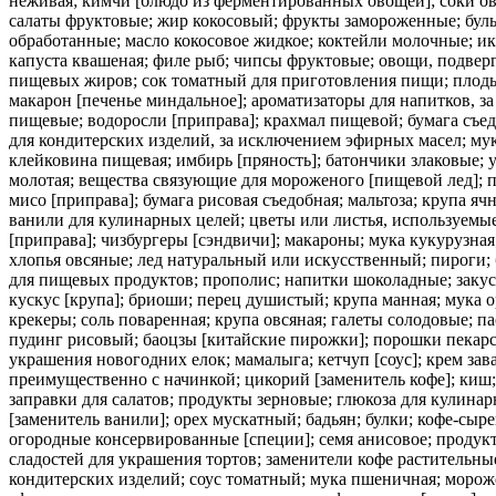
неживая; кимчи [блюдо из ферментированных овощей]; соки ов
салаты фруктовые; жир кокосовый; фрукты замороженные; буль
обработанные; масло кокосовое жидкое; коктейли молочные; ик
капуста квашеная; филе рыб; чипсы фруктовые; овощи, подвер
пищевых жиров; сок томатный для приготовления пищи; плоды 
макарон [печенье миндальное]; ароматизаторы для напитков, з
пищевые; водоросли [приправа]; крахмал пищевой; бумага съед
для кондитерских изделий, за исключением эфирных масел; мук
клейковина пищевая; имбирь [пряность]; батончики злаковые; 
молотая; вещества связующие для мороженого [пищевой лед]; п
мисо [приправа]; бумага рисовая съедобная; мальтоза; крупа я
ванили для кулинарных целей; цветы или листья, используемые 
[приправа]; чизбургеры [сэндвичи]; макароны; мука кукурузная
хлопья овсяные; лед натуральный или искусственный; пироги; б
для пищевых продуктов; прополис; напитки шоколадные; закуски
кускус [крупа]; бриоши; перец душистый; крупа манная; мука 
крекеры; соль поваренная; крупа овсяная; галеты солодовые; п
пудинг рисовый; баоцзы [китайские пирожки]; порошки пекарск
украшения новогодних елок; мамалыга; кетчуп [соус]; крем зав
преимущественно с начинкой; цикорий [заменитель кофе]; киш; 
заправки для салатов; продукты зерновые; глюкоза для кулинар
[заменитель ванили]; орех мускатный; бадьян; булки; кофе-сырец
огородные консервированные [специи]; семя анисовое; продукт
сладостей для украшения тортов; заменители кофе растительные;
кондитерских изделий; соус томатный; мука пшеничная; морож