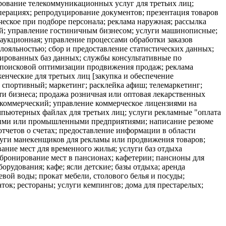
ирование телекоммуникационных услуг для третьих лиц;
перациях; репродуцирование документов; презентация товаров
еское при подборе персонала; реклама наружная; рассылка
ой; управление гостиничным бизнесом; услуги машинописные;
аукционная; управление процессами обработки заказов
лояльностью; сбор и предоставление статистических данных;
зированных баз данных; службы консультативные по
о поисковой оптимизации продвижения продаж; реклама
енческие для третьих лиц [закупка и обеспечение
 спортивный; маркетинг; расклейка афиш; телемаркетинг;
ти бизнеса; продажа розничная или оптовая лекарственных
т коммерческий; управление коммерческое лицензиями на
мпьютерных файлах для третьих лиц; услуги рекламные "оплата
ескими или промышленными предприятиями; написание резюме
отчетов о счетах; предоставление информации в области
луги манекенщиков для рекламы или продвижения товаров;
ание мест для временного жилья; услуги баз отдыха
 бронирование мест в пансионах; кафетерии; пансионы для
рудования; кафе; ясли детские; базы отдыха; аренда
вой воды; прокат мебели, столового белья и посуды;
ток; рестораны; услуги кемпингов; дома для престарелых;