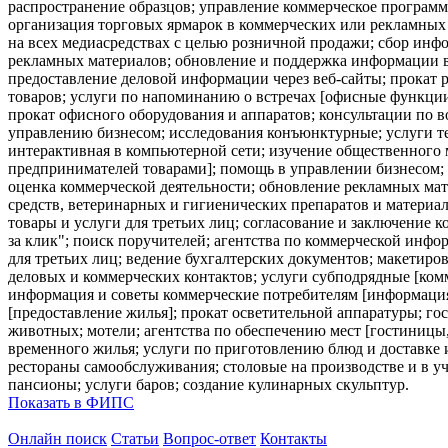
распространение образцов; управление коммерческое программ
организация торговых ярмарок в коммерческих или рекламных 
на всех медиасредствах с целью розничной продажи; сбор инф
рекламных материалов; обновление и поддержка информации в
предоставление деловой информации через веб-сайты; прокат 
товаров; услуги по напоминанию о встречах [офисные функции]
прокат офисного оборудования и аппаратов; консультации по 
управлению бизнесом; исследования конъюнктурные; услуги т
интерактивная в компьютерной сети; изучение общественного 
предпринимателей товарами]; помощь в управлении бизнесом; 
оценка коммерческой деятельности; обновление рекламных мат
средств, ветеринарных и гигиенических препаратов и материа
товары и услуги для третьих лиц; согласование и заключение 
за клик"; поиск поручителей; агентства по коммерческой ин
для третьих лиц; ведение бухгалтерских документов; макетиров
деловых и коммерческих контактов; услуги субподрядные [ком
информация и советы коммерческие потребителям [информация 
[предоставление жилья]; прокат осветительной аппаратуры; го
животных; мотели; агентства по обеспечению мест [гостиницы,
временного жилья; услуги по приготовлению блюд и доставке их
рестораны самообслуживания; столовые на производстве и в уч
пансионы; услуги баров; создание кулинарных скульптур.
Показать в ФИПС
Онлайн поиск
Статьи
Вопрос-ответ
Контакты