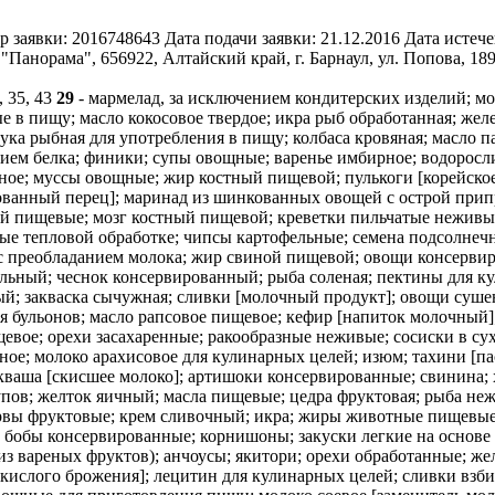
р заявки:
2016748643
Дата подачи заявки:
21.12.2016
Дата истече
Панорама", 656922, Алтайский край, г. Барнаул, ул. Попова, 18
3, 35, 43
29
- мармелад, за исключением кондитерских изделий; мо
е в пищу; масло кокосовое твердое; икра рыб обработанная; жел
мука рыбная для употребления в пищу; колбаса кровяная; масло 
ием белка; финики; супы овощные; варенье имбирное; водоросл
ное; муссы овощные; жир костный пищевой; пулькоги [корейско
ованный перец]; маринад из шинкованных овощей с острой прип
ей пищевые; мозг костный пищевой; креветки пильчатые неживы
ые тепловой обработке; чипсы картофельные; семена подсолнеч
с преобладанием молока; жир свиной пищевой; овощи консервир
льный; чеснок консервированный; рыба соленая; пектины для к
й; закваска сычужная; сливки [молочный продукт]; овощи суше
ия бульонов; масло рапсовое пищевое; кефир [напиток молочный]
евое; орехи засахаренные; ракообразные неживые; сосиски в су
ное; молоко арахисовое для кулинарных целей; изюм; тахини [па
кваша [скисшее молоко]; артишоки консервированные; свинина;
пов; желток яичный; масла пищевые; цедра фруктовая; рыба нежи
ервы фруктовые; крем сливочный; икра; жиры животные пищевые
 бобы консервированные; корнишоны; закуски легкие на основе 
из вареных фруктов); анчоусы; якитори; орехи обработанные; же
кислого брожения]; лецитин для кулинарных целей; сливки взби