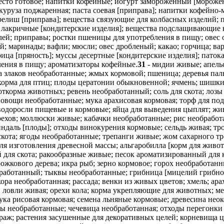
сто готовое; напитки кофейные; йогурт замороженный [морожено
куруза поджаренная; паста соевая [приправа]; напитки кофейно
в; релиш [приправа]; вещества связующие для колбасных изделий
 лакричные [кондитерские изделия]; вещества подслащивающие 
елей; приправы; ростки пшеницы для употребления в пищу; овес
й; маринады; вафли; мюсли; овес дробленый; какао; горчица; в
ца [пряность]; муссы десертные [кондитерские изделия]; патока
ления в пищу; ароматизаторы кофейные.
31
- мидии живые; апель
а злаков необработанные; жмых кормовой; пшеница; деревья па
орма для птиц; плоды цератонии обыкновенной; ячмень; шишки 
ткорма животных; ревень необработанный; соль для скота; лозы
 овощи необработанные; мука арахисовая кормовая; торф для под
; водоросли пищевые и кормовые; яйца для выведения цыплят; 
ехов; моллюски живые; кабачки необработанные; рис необработ
индаль [плоды]; отходы винокурения кормовые; сельдь живая; т
ота; ягоды необработанные; трепанги живые; жом сахарного тро
ля изготовления древесной массы; альгаробилла [корм для живо
й для скота; ракообразные живые; песок ароматизированный для
жкового дерева; икра рыб; зерно кормовое; горох необработанн
работанный; тыквы необработанные; грибница [мицелий грибной
ора необработанная; рассада; венки из живых цветов; хмель; а
й ловли живая; орехи кола; корма укрепляющие для животных; м
мука рисовая кормовая; семена льняные кормовые; древесина не
бы необработанные; чечевица необработанная; отходы перегонки
аж; растения засушенные для декоративных целей; корневища ци