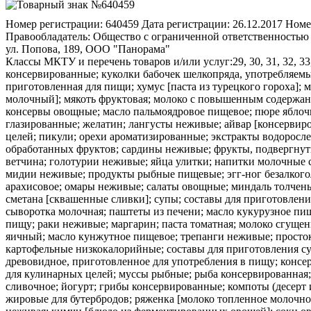
Номер регистрации:
640459
Дата регистрации:
26.12.2017
Номе
Правообладатель:
Общество с ограниченной ответственностью "
ул. Попова, 189, ООО "Панорама"
Классы МКТУ и перечень товаров и/или услуг:
29, 30, 31, 32, 3
консервированные; куколки бабочек шелкопряда, употребляемы
приготовленная для пищи; хумус [паста из турецкого гороха]; 
молочный]; мякоть фруктовая; молоко с повышенным содержан
консервы овощные; масло пальмоядровое пищевое; пюре яблоч
глазированные; желатин; лангусты неживые; айвар [консервир
целей; пикули; орехи ароматизированные; экстракты водоросл
обработанных фруктов; сардины неживые; фрукты, подвергнут
ветчина; голотурии неживые; яйца улитки; напитки молочные 
мидии неживые; продукты рыбные пищевые; эгг-ног безалкого
арахисовое; омары неживые; салаты овощные; миндаль толчены
сметана [сквашенные сливки]; супы; составы для приготовлен
сыворотка молочная; паштеты из печени; масло кукурузное пищ
пищу; раки неживые; маргарин; паста томатная; молоко сгущен
яичный; масло кунжутное пищевое; трепанги неживые; просто
картофельные низкокалорийные; составы для приготовления су
древовидное, приготовленное для употребления в пищу; конс
для кулинарных целей; муссы рыбные; рыба консервированная;
сливочное; йогурт; грибы консервированные; компоты (десерт 
жировые для бутербродов; ряженка [молоко топленное молочно