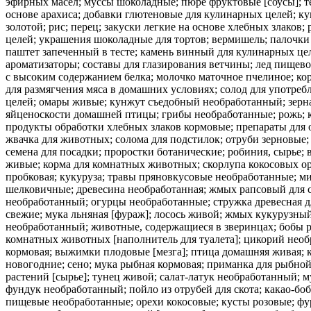
эфирных масел; муссы шоколадные; пюре фруктовые [соусы]; те
основе арахиса; добавки глютеновые для кулинарных целей; ку
золотой; рис; перец; закуски легкие на основе хлебных злако
целей; украшения шоколадные для тортов; вермишель; палочки
паштет запеченный в тесте; камень винный для кулинарных ц
ароматизаторы; составы для глазирования ветчины; лед пищево
с высоким содержанием белка; молочко маточное пчелиное; кори
для размягчения мяса в домашних условиях; солод для употреб
целей; омары живые; кунжут съедобный необработанный; зерн
яйценоскости домашней птицы; грибы необработанные; рожь; к
продукты обработки хлебных злаков кормовые; препараты для о
жвачка для животных; солома для подстилок; отруби зерновые;
семена для посадки; проростки ботанические; робиния, сырье
живые; корма для комнатных животных; скорлупа кокосовых ор
пробковая; кукуруза; травы пряновкусовые необработанные; м
шелковичные; древесина необработанная; жмых рапсовый для ск
необработанный; огурцы необработанные; стружка древесная д
свежие; мука льняная [фураж]; лосось живой; жмых кукурузны
необработанный; животные, содержащиеся в зверинцах; бобы ро
комнатных животных [наполнитель для туалета]; цикорий необ
кормовая; выжимки плодовые [мезга]; птица домашняя живая; к
новогодние; сено; мука рыбная кормовая; приманка для рыбно
растений [сырье]; тунец живой; салат-латук необработанный; 
фундук необработанный; пойло из отрубей для скота; какао-бо
пищевые необработанные; орехи кокосовые; кусты розовые; фур