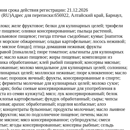
ния срока действия регистрации:
21.12.2026
9 (RU)
Адрес для переписки:
656922, Алтайский край, Барнаул,
локо; желе фруктовое; белки для кулинарных целей; трюфели
е пищевое; оливки консервированные; пыльца растений,
пальмовое пищевое; гнезда птичьи съедобные; кумыс [напиток
и морские обжаренные; оладьи картофельные; лосось неживой;
е мясное блюдо]; птица домашняя неживая; фрукты
равой [пикалили]; пюре томатное; альгинаты для кулинарных
е; масло какао пищевое; жиры пищевые; композиции из
ника обработанные; клей рыбий пищевой; консервы мясные;
ованные; молоко миндальное для кулинарных целей; солонина;
улинарных целей; моллюски неживые; пюре клюквенное; масло
ные; порошок яичный; фрукты, консервированные в спирте;
; ферменты молочные для кулинарных целей; молоко сухое;
харях; бобы соевые консервированные для употребления в
ста из семян кунжута]; мясо; лук консервированный; белок
 хлопья картофельные; фундук обработанный; сыры; чипсы
вая; арахис обработанный; изделия колбасные; алоэ
; концентраты бульонные; продукты молочные; масло льняное
фруктов; масло подсолнечное пищевое; печень; масло
ле мясное; мясо консервированное; субпродукты; смеси
тые; ягоды консервированные; консервы рыбные; сельдь