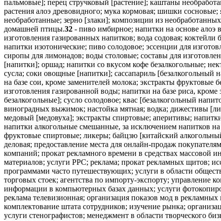
пальмовые]; перец стручковый [растение]; каштаны необработа
растения алоэ древовидного; мука кормовая; шишки сосновые; 
необработанные; зерно [злаки]; композиции из необработанны
домашней птицы.
32
- пиво имбирное; напитки на основе алоэ 
изготовления газированных напитков; вода содовая; коктейли 
напитки изотонические; пиво солодовое; эссенции для изготов
сиропы для лимонадов; воды столовые; составы для изготовлен
[напитки]; оршад; напитки со вкусом кофе безалкогольные; не
сусла; соки овощные [напитки]; сассапариль [безалкогольный 
на базе сои, кроме заменителей молока; экстракты фруктовые б
изготовления газированной воды; напитки на базе риса, кроме 
безалкогольные]; сусло солодовое; квас [безалкогольный напит
виноградных выжимок; настойка мятная; водка; дижестивы [лик
медовый [медовуха]; экстракты спиртовые; аперитивы; напитки
напитки алкогольные смешанные, за исключением напитков на о
фруктовые спиртовые; ликеры; байцзю [китайский алкогольны
деловая; предоставление места для онлайн-продаж покупателя
компаний; прокат рекламного времени в средствах массовой 
материалов; услуги PPC; реклама; прокат рекламных щитов; и
программами часто путешествующих; услуги в области обществ
торговых стоек; агентства по импорту-экспорту; управление 
информации в компьютерных базах данных; услуги фотокопиров
реклама телевизионная; организация показов мод в рекламных 
комплектование штата сотрудников; изучение рынка; организа
услуги стенографистов; менеджмент в области творческого биз