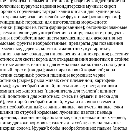
е]; цзяоцзы [пельмени китайские]; изделия кондитерские на
-молочные; куркума; изделия кондитерские мучные; сироп
; порошок горчичный; тартрат калия кислый для кулинарных
натуральные; изделия желейные фруктовые [кондитерские];
 очищенный; порошки для изготовления мороженого;
ареники [шарики из теста фаршированные]; батончики злаковые
; семя льняное для употребления в пищу; сладости; продукты
сины необработанные; цветы засушенные для декоративных
льмовые; фрукты необработанные; препараты для повышения
хмелевые; деревья; корма для животных; кустарники;
 виноградные; солод для пивоварения и винокурения; растения;
стилок для скота; корма для откармливания животных в стойле;
животные живые; напитки для комнатных животных; голотурии
анный; орехи [плоды]; жмых арахисовый кормовой; кора
ростник сахарный; ростки пшеницы кормовые; черви
стника [сырье]; рыба живая; скот племенной; картофель
тных]; лук необработанный; цветы живые; овес; артишоки
 комнатных животных [наполнитель для туалета]; шпинат
ый; подстилки для животных; смесь из бумаги и песка для
]; лук-порей необработанный; мука из льняного семени
рахис необработанный; сардины живые; лангусты живые; елки
ешанки из отрубей кормовые; луковицы цветов; пыльца
окоренная; лимоны необработанные; яйца шелковичных червей;
 вина; дрожжи кормовые; галеты для собак; семена льняные
кория; солома [фураж]; бобы необработанные; пальма [листья