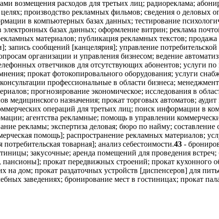
ами возмещения расходов для третьих лиц; радиореклама; абон
целях; производство рекламных фильмов; сведения о деловых о
ормации в компьютерных базах данных; тестирование психологич
 электронных базах данных; оформление витрин; реклама почт
рекламных материалов; публикация рекламных текстов; продажа 
; запись сообщений [канцелярия]; управление потребительской 
вопросам организации и управления бизнесом; ведение автомати
елефонных ответчиков для отсутствующих абонентов; услуги п
мнения; прокат фотокопировального оборудования; услуги снабж
консультации профессиональные в области бизнеса; менеджмент
ериалов; прогнозирование экономическое; исследования в облас
лов медицинского назначения; прокат торговых автоматов; ауди
коммерческих операций для третьих лиц; поиск информации в ко
формации; агентства рекламные; помощь в управлении коммерч
ание рекламы; экспертиза деловая; бюро по найму; составление 
мерческая помощь]; распространение рекламных материалов; ус
потребительская товарная]; анализ себестоимости.
43
- брониров
стиницы; закусочные; аренда помещений для проведения встреч;
 пансионы]; прокат передвижных строений; прокат кухонного обо
 на дом; прокат раздаточных устройств [диспенсеров] для питье
ебных заведениях; бронирование мест в гостиницах; прокат пала