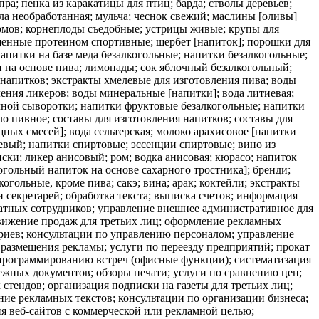
а; пенка из каракатицы для птиц; барда; стволы деревьев;
а необработанная; мульча; чеснок свежий; маслины [оливы]
ормов; корнеплоды съедобные; устрицы живые; крупы для
ащенные протеином спортивные; щербет [напиток]; порошки для
апитки на базе меда безалкогольные; напитки безалкогольные;
и на основе пива; лимонады; сок яблочный безалкогольный;
напитков; экстракты хмелевые для изготовления пива; воды
ления ликеров; воды минеральные [напитки]; вода литиевая;
очной сыворотки; напитки фруктовые безалкогольные; напитки
ло пивное; составы для изготовления напитков; составы для
ных смесей]; вода сельтерская; молоко арахисовое [напитки
евый; напитки спиртовые; эссенции спиртовые; вино из
ки; ликер анисовый; ром; водка анисовая; кюрасо; напиток
огольный напиток на основе сахарного тростника]; бренди;
гольные, кроме пива; сакэ; вина; арак; коктейли; экстракты
и секретарей; обработка текста; выписка счетов; информация
татных сотрудников; управление внешнее административное для
движение продаж для третьих лиц; оформление рекламных
риев; консультации по управлению персоналом; управление
размещения рекламы; услуги по переезду предприятий; прокат
о программированию встреч (офисные функции); систематизация
жных документов; обзоры печати; услуги по сравнению цен;
 стендов; организация подписки на газеты для третьих лиц;
ние рекламных текстов; консультации по организации бизнеса;
ня веб-сайтов с коммерческой или рекламной целью;