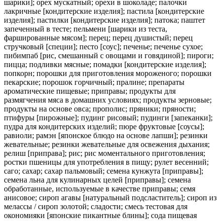
шарики]; орех мускатный; орехи в шоколаде; палочки
лакричные [кондитерские изделия]; пастила [кондитерские
изделия]; пастилки [кондитерские изделия]; патока; паштет
запеченный в тесте; пельмени [шарики из теста,
фаршированные мясом]; перец; перец душистый; перец
стручковый [специи]; песто [соус]; печенье; печенье сухое;
пибимпаб [рис, смешанный с овощами и говядиной]; пироги;
пицца; подливки мясные; помадки [кондитерские изделия];
попкорн; порошки для приготовления мороженого; порошки
пекарские; порошок горчичный; пралине; препараты
ароматические пищевые; приправы; продукты для
размягчения мяса в домашних условиях; продукты зерновые;
продукты на основе овса; прополис; пряники; пряности;
птифуры [пирожные]; пудинг рисовый; пудинги [запеканки];
пудра для кондитерских изделий; пюре фруктовые [соусы];
равиоли; рамэн [японское блюдо на основе лапши]; резинки
жевательные; резинки жевательные для освежения дыхания;
релиш [приправа]; рис; рис моментального приготовления;
ростки пшеницы для употребления в пищу; рулет весенний;
саго; сахар; сахар пальмовый; семена кунжута [приправы];
семена льна для кулинарных целей [приправы]; семена
обработанные, используемые в качестве приправы; семя
анисовое; сироп агавы [натуральный подсластитель]; сироп из
мелассы / сироп золотой; сладости; смесь тестовая для
окономияки [японские пикантные блины]; сода пищевая