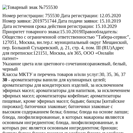
Номер регистрации:
755530
Дата регистрации:
12.05.2020
Номер заявки:
2019751744
Дата подачи заявки:
15.10.2019
Дата истечения срока действия регистрации:
15.10.2029
Приоритет товарного знака:
15.10.2019
Правообладатель:
Общество с ограниченной ответственностью "Табера-сервис",
127051, Москва, вн.тер.г. муниципальный округ Мещанский,
пер. Большой Сухаревский, д. 21, стр. 4, пом. III (RU)
Адрес
для переписки:
121151, Москва, а/я 365, ООО «Онлайн
патент»
Указание цвета или цветового сочетания:
оранжевый, белый,
черный
Классы МКТУ и перечень товаров и/или услуг:
30, 35, 36, 37
30
- ароматизаторы ванили для кулинарных целей;
ароматизаторы для кондитерских изделий, за исключением
эфирных масел; ароматизаторы для напитков, за исключением
эфирных масел; ароматизаторы кофейные; ароматизаторы
пищевые, кроме эфирных масел; бадьян; баоцзы [китайские
пирожки]; батончики злаковые; батончики злаковые с
высоким содержанием белка; блины; блюда на основе лапши;
блюда, лиофилизированные, в которых макароны являются
основным ингредиентом; блюда, лиофилизированные, в
которых рис является основным ингредиентом; бриоши;