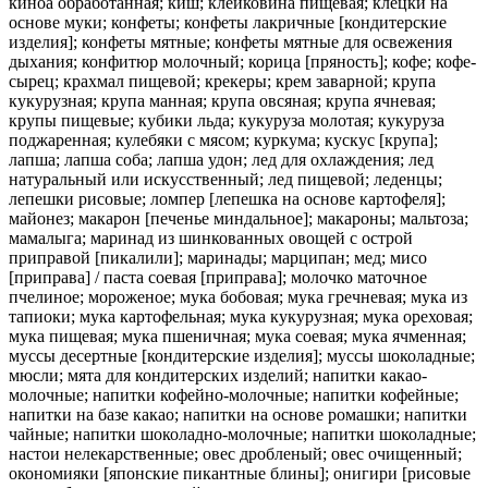
киноа обработанная; киш; клейковина пищевая; клецки на
основе муки; конфеты; конфеты лакричные [кондитерские
изделия]; конфеты мятные; конфеты мятные для освежения
дыхания; конфитюр молочный; корица [пряность]; кофе; кофе-
сырец; крахмал пищевой; крекеры; крем заварной; крупа
кукурузная; крупа манная; крупа овсяная; крупа ячневая;
крупы пищевые; кубики льда; кукуруза молотая; кукуруза
поджаренная; кулебяки с мясом; куркума; кускус [крупа];
лапша; лапша соба; лапша удон; лед для охлаждения; лед
натуральный или искусственный; лед пищевой; леденцы;
лепешки рисовые; ломпер [лепешка на основе картофеля];
майонез; макарон [печенье миндальное]; макароны; мальтоза;
мамалыга; маринад из шинкованных овощей с острой
приправой [пикалили]; маринады; марципан; мед; мисо
[приправа] / паста соевая [приправа]; молочко маточное
пчелиное; мороженое; мука бобовая; мука гречневая; мука из
тапиоки; мука картофельная; мука кукурузная; мука ореховая;
мука пищевая; мука пшеничная; мука соевая; мука ячменная;
муссы десертные [кондитерские изделия]; муссы шоколадные;
мюсли; мята для кондитерских изделий; напитки какао-
молочные; напитки кофейно-молочные; напитки кофейные;
напитки на базе какао; напитки на основе ромашки; напитки
чайные; напитки шоколадно-молочные; напитки шоколадные;
настои нелекарственные; овес дробленый; овес очищенный;
окономияки [японские пикантные блины]; онигири [рисовые