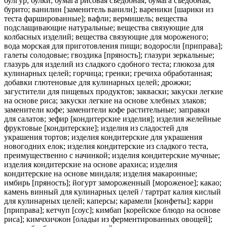
булгур; булки; бумага рисовая съедобная; бумага съедобная;
бурито; ванилин [заменитель ванили]; вареники [шарики из
теста фаршированные]; вафли; вермишель; вещества
подслащивающие натуральные; вещества связующие для
колбасных изделий; вещества связующие для мороженого;
вода морская для приготовления пищи; водоросли [приправа];
галеты солодовые; гвоздика [пряность]; глазури зеркальные;
глазурь для изделий из сладкого сдобного теста; глюкоза для
кулинарных целей; горчица; гренки; гречиха обработанная;
добавки глютеновые для кулинарных целей; дрожжи;
загустители для пищевых продуктов; закваски; закуски легкие
на основе риса; закуски легкие на основе хлебных злаков;
заменители кофе; заменители кофе растительные; заправки
для салатов; зефир [кондитерские изделия]; изделия желейные
фруктовые [кондитерские]; изделия из сладостей для
украшения тортов; изделия кондитерские для украшения
новогодних елок; изделия кондитерские из сладкого теста,
преимущественно с начинкой; изделия кондитерские мучные;
изделия кондитерские на основе арахиса; изделия
кондитерские на основе миндаля; изделия макаронные;
имбирь [пряность]; йогурт замороженный [мороженое]; какао;
камень винный для кулинарных целей / тартрат калия кислый
для кулинарных целей; каперсы; карамели [конфеты]; карри
[приправа]; кетчуп [соус]; кимбап [корейское блюдо на основе
риса]; кимчхичжон [оладьи из ферментированных овощей];