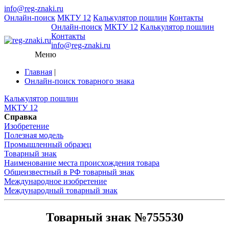
info@reg-znaki.ru
Онлайн-поиск
МКТУ 12
Калькулятор пошлин
Контакты
Онлайн-поиск
МКТУ 12
Калькулятор пошлин
Контакты
info@reg-znaki.ru
Меню
Главная
|
Онлайн-поиск товарного знака
Калькулятор пошлин
МКТУ 12
Справка
Изобретение
Полезная модель
Промышленный образец
Товарный знак
Наименование места происхождения товара
Общеизвестный в РФ товарный знак
Международное изобретение
Международный товарный знак
Товарный знак №755530