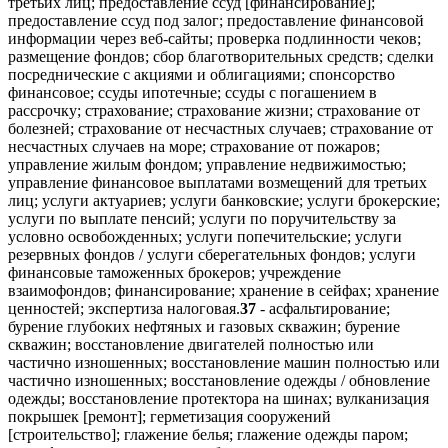
третьих лиц; предоставление ссуд [финансирование];
предоставление ссуд под залог; предоставление финансовой
информации через веб-сайты; проверка подлинности чеков;
размещение фондов; сбор благотворительных средств; сделки
посреднические с акциями и облигациями; спонсорство
финансовое; ссуды ипотечные; ссуды с погашением в
рассрочку; страхование; страхование жизни; страхование от
болезней; страхование от несчастных случаев; страхование от
несчастных случаев на море; страхование от пожаров;
управление жилым фондом; управление недвижимостью;
управление финансовое выплатами возмещений для третьих
лиц; услуги актуариев; услуги банковские; услуги брокерские;
услуги по выплате пенсий; услуги по поручительству за
условно освобожденных; услуги попечительские; услуги
резервных фондов / услуги сберегательных фондов; услуги
финансовые таможенных брокеров; учреждение
взаимофондов; финансирование; хранение в сейфах; хранение
ценностей; экспертиза налоговая.
37
- асфальтирование;
бурение глубоких нефтяных и газовых скважин; бурение
скважин; восстановление двигателей полностью или
частично изношенных; восстановление машин полностью или
частично изношенных; восстановление одежды / обновление
одежды; восстановление протектора на шинах; вулканизация
покрышек [ремонт]; герметизация сооружений
[строительство]; глажение белья; глажение одежды паром;