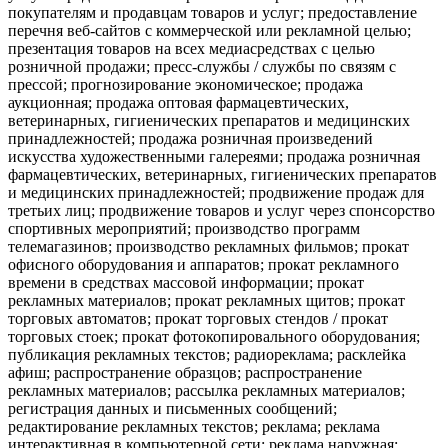
покупателям и продавцам товаров и услуг; предоставление
перечня веб-сайтов с коммерческой или рекламной целью;
презентация товаров на всех медиасредствах с целью
розничной продажи; пресс-службы / службы по связям с
прессой; прогнозирование экономическое; продажа
аукционная; продажа оптовая фармацевтических,
ветеринарных, гигиенических препаратов и медицинских
принадлежностей; продажа розничная произведений
искусства художественными галереями; продажа розничная
фармацевтических, ветеринарных, гигиенических препаратов
и медицинских принадлежностей; продвижение продаж для
третьих лиц; продвижение товаров и услуг через спонсорство
спортивных мероприятий; производство программ
телемагазинов; производство рекламных фильмов; прокат
офисного оборудования и аппаратов; прокат рекламного
времени в средствах массовой информации; прокат
рекламных материалов; прокат рекламных щитов; прокат
торговых автоматов; прокат торговых стендов / прокат
торговых стоек; прокат фотокопировального оборудования;
публикация рекламных текстов; радиореклама; расклейка
афиш; распространение образцов; распространение
рекламных материалов; рассылка рекламных материалов;
регистрация данных и письменных сообщений;
редактирование рекламных текстов; реклама; реклама
интерактивная в компьютерной сети; реклама наружная;