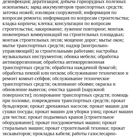
дезинфекция; дератизация; добыча горнорудных полезных
ископаемых; заряд аккумуляторов транспортных средств;
заточка ножей; изоляция сооружений; информация по
вопросам ремонта; информация по вопросам строительства;
кладка кирпича; клепка; консультации по вопросам
строительства; лакирование; лужение повторное; монтаж
инженерных коммуникаций на строительных площадках;
монтаж строительных лесов; мощение дорог; мытье окон;
мытье транспортных средств; надзор [контрольно-
управляющий] за строительными работами; настройка
музыкальных инструментов; обивка мебели; обработка
антикоррозионная; обработка антикоррозионная
транспортных средств; обработка наждачной бумагой;
обработка пемзой или песком; обслуживание техническое и
ремонт комнат-сейфов; обслуживание техническое
транспортных средств; оклеивание обоями; окраска и
обновление вывесок; очистка зданий [наружной
поверхности]; полирование транспортных средств; помощь
при поломке, повреждении транспортных средств; прокат
бульдозеров; прокат дренажных насосов; прокат машин для
сушки посуды; прокат машин для уборки улиц; прокат машин
для чистки; прокат подъемных кранов [строительное
оборудование]; прокат посудомоечных машин; прокат
стиральных машин; прокат строительной техники; прокат
экскаваторов; прокладка кабеля; работы газослесарно-