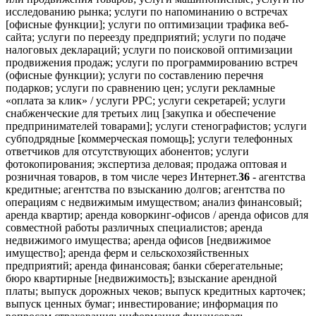
исследованию рынка; услуги по напоминанию о встречах
[офисные функции]; услуги по оптимизации трафика веб-
сайта; услуги по переезду предприятий; услуги по подаче
налоговых деклараций; услуги по поисковой оптимизации
продвижения продаж; услуги по программированию встреч
(офисные функции); услуги по составлению перечня
подарков; услуги по сравнению цен; услуги рекламные
«оплата за клик» / услуги PPC; услуги секретарей; услуги
снабженческие для третьих лиц [закупка и обеспечение
предпринимателей товарами]; услуги стенографистов; услуги
субподрядные [коммерческая помощь]; услуги телефонных
ответчиков для отсутствующих абонентов; услуги
фотокопирования; экспертиза деловая; продажа оптовая и
розничная товаров, в том числе через Интернет.
36
- агентства
кредитные; агентства по взысканию долгов; агентства по
операциям с недвижимым имуществом; анализ финансовый;
аренда квартир; аренда коворкинг-офисов / аренда офисов для
совместной работы различных специалистов; аренда
недвижимого имущества; аренда офисов [недвижимое
имущество]; аренда ферм и сельскохозяйственных
предприятий; аренда финансовая; банки сберегательные;
бюро квартирные [недвижимость]; взыскание арендной
платы; выпуск дорожных чеков; выпуск кредитных карточек;
выпуск ценных бумаг; инвестирование; информация по