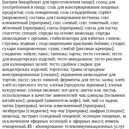
[натрия бикарбонат для приготовления пищи]; солод для
употребления в пищу; соль для консервирования пищевых
продуктов; соль поваренная; соль сельдерейная; сорбет
[мороженое]; составы для глазирования ветчины; соус
клюквенный [приправа]; соус соевый; соус томатный; соус
яблочный [приправа]; соусы [приправы]; соусы для пасты;
спагетти; специи; спреды на основе шоколада; спреды
шоколадные с орехами; стабилизаторы для взбитых сливок;
стружка ледяная с подслащенными красными бобами; сухари;
сухари панировочные; суши; сэмбэй [рисовые крекеры];
сэндвичи; табуле; такос; тапиока; тарты; тесто готовое; тесто
для кондитерских изделий; тесто миндальное; тесто рисовое
для кулинарных целей; тесто сдобное сладкое для
кондитерских изделий; тортиллы; травы огородные
консервированные [специи]; украшения шоколадные для
тортов; уксус; уксус пивной; ферменты для теста; халва; хлеб;
хлеб из пресного теста; хлопья [продукты зерновые]; хлопья
кукурузные; хлопья овсяные; хот-доги; цветы или листья,
используемые в качестве заменителей чая; цзяоцзы [пельмени
китайские]; цикорий [заменитель кофе]; чай; чай со льдом;
чатни [приправа]; чеснок измельченный [приправа];
чизбургеры [сэндвичи]; чоу-чоу [приправа]; шафран [специи];
шоколад; экстракт солодовый пищевой; эссенции пищевые, за
исключением эфирных эссенций и эфирных масел; ячмень
очищенный.
35
- абонирование телекоммуникационных услуг