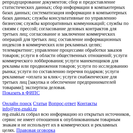
репродуцирование документов; сбор и предоставление
статистических данных; сбор информации в компьютерных
базах данных; систематизация информации в компьютерных
базах данных; службы консультативные по управлению
бизнесом; службы корпоративных коммуникаций; службы по
связям с прессой; согласование деловых контрактов для
третьих лиц; согласование и заключение коммерческих
операций для третьих лиц; составление информационных
индексов в коммерческих или рекламных целях;
телемаркетинг; управление процессами обработки заказов
товаров; услуги в области общественных отношений; услуги
коммерческого лоббирования; услуги манекенщиков для
рекламы или продвижения товаров; услуги по исследованию
рынка; услуги по составлению перечня подарков; услуги
рекламные «оплата за клик»; услуги снабженческие для
третьих лиц [закупка и обеспечение предпринимателей
товарами]; экспертиза деловая.
Показать в ФИПС
Онлайн поиск
Статьи
Вопрос-ответ
Контакты
info@reg-znaki.ru
reg-znaki.ru собрал всю информацию из открытых источников,
сервис не имеет отношения к опубликованным товарным
знакам и не использует их в коммерческих и рекламных
целях.
Правовая оговорка