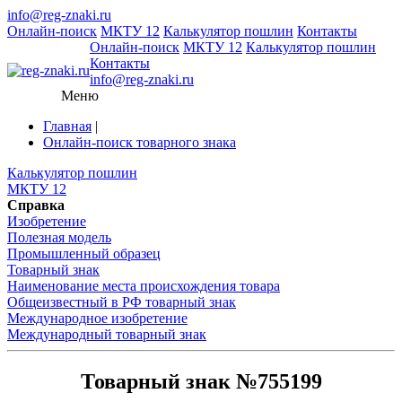
info@reg-znaki.ru
Онлайн-поиск
МКТУ 12
Калькулятор пошлин
Контакты
Онлайн-поиск
МКТУ 12
Калькулятор пошлин
Контакты
info@reg-znaki.ru
Меню
Главная
|
Онлайн-поиск товарного знака
Калькулятор пошлин
МКТУ 12
Справка
Изобретение
Полезная модель
Промышленный образец
Товарный знак
Наименование места происхождения товара
Общеизвестный в РФ товарный знак
Международное изобретение
Международный товарный знак
Товарный знак №755199