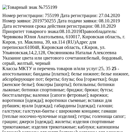
Номер регистрации:
755199
Дата регистрации:
27.04.2020
Номер заявки:
2019750255
Дата подачи заявки:
08.10.2019
Дата истечения срока действия регистрации:
08.10.2029
Приоритет товарного знака:
08.10.2019
Правообладатель:
Червякова Юлия Анатольевна, 610017, Кировская область, г.
Киров, ул. Маклина, 39, кв.114 (RU)
Адрес для
переписки:
610048, Кировская область, г.Киров, ул.
Ульяновская,14,2,128, Овсянникова Наталья Алексеевна
Указание цвета или цветового сочетания:
белый, бордовый,
серый, желтый, черный
Классы МКТУ и перечень товаров и/или услуг:
25, 35
25
-
апостольники; банданы [платки]; белье нижнее; белье нижнее,
абсорбирующее пот; береты; блузы; боа [горжетки]; боди
[женское белье]; боксеры [шорты]; ботильоны; ботинки
лыжные; ботинки спортивные; бриджи; брюки; бутсы;
бюстгальтеры; валенки [сапоги фетровые]; варежки;
воротники [одежда]; воротники съемные; вставки для
рубашек; вуали [одежда]; габардины [одежда]; галоши;
галстуки; галстуки-банты с широкими концами; гамаши
[теплые носочно-чулочные изделия]; гетры; голенища сапог;
грации; джерси [одежда]; жилеты; изделия спортивные
трикотажные; изделия трикотажные; каблуки; капюшоны