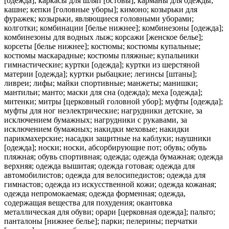
[одежда]; каркасы для шляп [остовы]; карманы для одежды;
кашне; кепки [головные уборы]; кимоно; козырьки для
фуражек; козырьки, являющиеся головными уборами;
колготки; комбинации [белье нижнее]; комбинезоны [одежда];
комбинезоны для водных лыж; корсажи [женское белье];
корсеты [белье нижнее]; костюмы; костюмы купальные;
костюмы маскарадные; костюмы пляжные; купальники
гимнастические; куртки [одежда]; куртки из шерстяной
материи [одежда]; куртки рыбацкие; легинсы [штаны];
ливреи; лифы; майки спортивные; манжеты; манишки;
мантильи; манто; маски для сна (одежда); меха [одежда];
митенки; митры [церковный головной убор]; муфты [одежда];
муфты для ног неэлектрические; нагрудники детские, за
исключением бумажных; нагрудники с рукавами, за
исключением бумажных; накидки меховые; накидки
парикмахерские; насадки защитные на каблуки; наушники
[одежда]; носки; носки, абсорбирующие пот; обувь; обувь
пляжная; обувь спортивная; одежда; одежда бумажная; одежда
верхняя; одежда вышитая; одежда готовая; одежда для
автомобилистов; одежда для велосипедистов; одежда для
гимнастов; одежда из искусственной кожи; одежда кожаная;
одежда непромокаемая; одежда форменная; одежда,
содержащая вещества для похудения; окантовка
металлическая для обуви; орари [церковная одежда]; пальто;
панталоны [нижнее белье]; парки; пелерины; перчатки