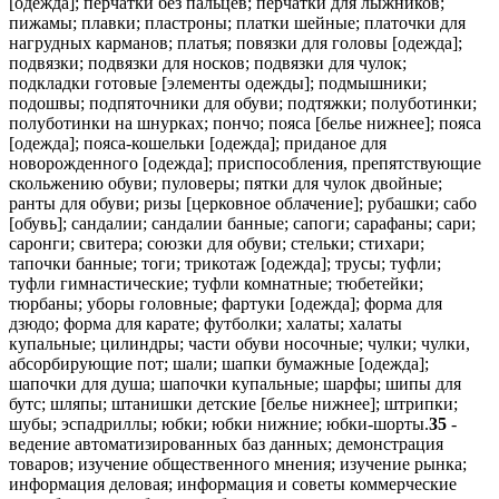
[одежда]; перчатки без пальцев; перчатки для лыжников;
пижамы; плавки; пластроны; платки шейные; платочки для
нагрудных карманов; платья; повязки для головы [одежда];
подвязки; подвязки для носков; подвязки для чулок;
подкладки готовые [элементы одежды]; подмышники;
подошвы; подпяточники для обуви; подтяжки; полуботинки;
полуботинки на шнурках; пончо; пояса [белье нижнее]; пояса
[одежда]; пояса-кошельки [одежда]; приданое для
новорожденного [одежда]; приспособления, препятствующие
скольжению обуви; пуловеры; пятки для чулок двойные;
ранты для обуви; ризы [церковное облачение]; рубашки; сабо
[обувь]; сандалии; сандалии банные; сапоги; сарафаны; сари;
саронги; свитера; союзки для обуви; стельки; стихари;
тапочки банные; тоги; трикотаж [одежда]; трусы; туфли;
туфли гимнастические; туфли комнатные; тюбетейки;
тюрбаны; уборы головные; фартуки [одежда]; форма для
дзюдо; форма для карате; футболки; халаты; халаты
купальные; цилиндры; части обуви носочные; чулки; чулки,
абсорбирующие пот; шали; шапки бумажные [одежда];
шапочки для душа; шапочки купальные; шарфы; шипы для
бутс; шляпы; штанишки детские [белье нижнее]; штрипки;
шубы; эспадриллы; юбки; юбки нижние; юбки-шорты.
35
-
ведение автоматизированных баз данных; демонстрация
товаров; изучение общественного мнения; изучение рынка;
информация деловая; информация и советы коммерческие