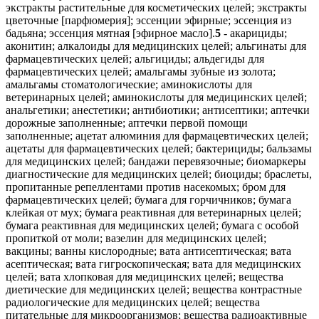
экстракты растительные для косметических целей; экстракты
цветочные [парфюмерия]; эссенции эфирные; эссенция из
бадьяна; эссенция мятная [эфирное масло].
5
- акарициды; аконитин; алкалоиды для медицинских целей; альгинаты для фармацевтических целей; альгициды; альдегиды для фармацевтических целей; амальгамы зубные из золота; амальгамы стоматологические; аминокислоты для ветеринарных целей; аминокислоты для медицинских целей; анальгетики; анестетики; антибиотики; антисептики; аптечки дорожные заполненные; аптечки первой помощи заполненные; ацетат алюминия для фармацевтических целей; ацетаты для фармацевтических целей; бактерициды; бальзамы для медицинских целей; бандажи перевязочные; биомаркеры диагностические для медицинских целей; биоциды; браслеты, пропитанные репеллентами против насекомых; бром для фармацевтических целей; бумага для горчичников; бумага клейкая от мух; бумага реактивная для ветеринарных целей; бумага реактивная для медицинских целей; бумага с особой пропиткой от моли; вазелин для медицинских целей; вакцины; ванны кислородные; вата антисептическая; вата асептическая; вата гигроскопическая; вата для медицинских целей; вата хлопковая для медицинских целей; вещества диетические для медицинских целей; вещества контрастные радиологические для медицинских целей; вещества питательные для микроорганизмов; вещества радиоактивные для медицинских целей; висмут азотнокислый основной для фармацевтических целей; вода мелиссовая для фармацевтических целей; вода морская для лечебных ванн; воды минеральные для медицинских целей; воды термальные; волокна пищевые; воск формовочный для стоматологических целей; газы для медицинских целей; гваякол для фармацевтических целей; гели интимные возбуждающие; гематоген; гемоглобин; гидрастин; гидрастинин; глицерин для медицинских целей; глицерофосфаты; глюкоза для медицинских целей; горечавка для фармацевтических целей; гормоны для медицинских целей; горчица для фармацевтических целей; горчичники; грязи для ванн; грязи лечебные; гуммигут для медицинских целей; гурьюн-бальзам для медицинских целей; дезинфектанты; дезодоранты для освежения воздуха; дезодоранты, за исключением предназначенных для человека или животных; дезодораторы для одежды или текстильных изделий; диастаза для медицинских целей; дигиталин; добавки витаминные в виде пластырей; добавки минеральные пищевые; добавки пищевые; добавки пищевые белковые; добавки пищевые для животных; добавки пищевые дрожжевые; добавки пищевые из альгината; добавки пищевые из глюкозы; добавки пищевые из казеина; добавки пищевые из лецитина; добавки пищевые из масла льняного семени; добавки пищевые из прополиса; добавки пищевые из протеина; добавки пищевые из протеина для животных; добавки пищевые из пчелиного маточного молочка; добавки пищевые из пыльцы растений; добавки пищевые из ростков пшеницы; добавки пищевые из семян льна; добавки пищевые на основе порошка асаи; добавки пищевые с косметическим эффектом; добавки пищевые ферментные; дрожжи для фармацевтических целей; желатин для медицинских целей; жир рыбий; изотопы для медицинских целей; иммуностимуляторы; инсектициды; йод для фармацевтических целей; йодиды для фармацевтических целей; йодиды щелочных металлов для фармацевтических целей; йодоформ; каломель [фунгициды]; камень виннокислый для фармацевтических целей; камень винный для фармацевтических целей; камфора для медицинских целей; капсулы для лекарств; капсулы для фармацевтических целей; капсулы из дендримеров для фармацевтических продуктов; карандаши гемостатические; карандаши для лечения бородавок; карандаши каустические; карбонил [противопаразитарное средство]; каустики для фармацевтических целей; кашу для фармацевтических целей; квассия для медицинских целей; квебрахо для медицинских целей; кислород для медицинских целей; кислота галловая для фармацевтических целей; кислоты для фармацевтических целей; клеи для зубных протезов; клей хирургический; клетки стволовые для ветеринарных целей; клетки стволовые для медицинских целей; кокаин; коллаген для медицинских целей; коллодий для фармацевтических целей; кольца противомозольные для ног; конфеты лекарственные; кора ангостуры для медицинских целей; кора деревьев для фармацевтических целей; кора кедрового дерева, используемая в качестве репеллента; кора кондуранговая для медицинских целей; кора кротоновая; кора мангрового дерева для фармацевтических целей; кора миробалана для фармацевтических целей; кора хинного дерева для медицинских целей; корма лечебные для животных; корни лекарственные; корни ревеня для фармацевтических целей; корпия для медицинских целей; крахмал для диетических или фармацевтических целей; креозот для фармацевтических целей; кровь для медицинских целей; культуры микроорганизмов для медицинских или ветеринарных целей; кураре; лаки для зубов; лакричник для фармацевтических целей; лактоза для фармацевтических целей; леденцы лекарственные; лейкопластыри; лекарства от запоров; ленты клейкие для медицинских целей; лецитин для медицинских целей; лосьоны для ветеринарных целей; лосьоны для волос лечебные; лосьоны для фармацевтических целей; лосьоны после бритья лечебные; лубриканты для интимных целей; лупулин для фармацевтических целей; магнезия для фармацевтических целей; мази; мази для фармацевтических целей; мази от солнечных ожогов; мази ртутные; мази, предохраняющие от обморожения, для фармацевтических целей; марля для перевязок; масла лекарственные; масло горчичное для медицинских целей; масло камфорное для медицинских целей; масло касторовое для медицинских целей; масло терпентинное для фармацевтических целей; масло укропное для медицинских целей; мастики для зубов; материалы абразивные стоматологические; материалы для зубных слепков; материалы для пломбирования зубов; материалы перевязочные медицинские; материалы хирургические перевязочные; медикаменты; медикаменты для ветеринарных целей; медикаменты для серотерапии; медикаменты для человека; медикаменты стоматологические; ментол; микстуры; молескин для медицинских целей; молоко миндальное для фармацевтических целей; молоко сухое для детей; молочко маточное пчелиное для фармацевтических целей; молочные ферменты для фармацевтических целей; мох ирландский для медицинских целей; мука для фармацевтических целей; мука из льняного семени для фармацевтических целей; мука рыбная для фармацевтических целей; мухоловки клейкие; мыла антибактериальные; мыла дезинфицирующие; мыла лекарственные; мясо лиофилизированное для медицинских целей; мята для фармацевтических целей; напитки диетические для медицинских целей; напитки из солодового молока для медицинских целей; наполнители кожные инъекционные; наркотики; настои лекарственные; настойка йода; настойка эвкалипта для фармацевтических целей; настойки для медицинских целей; опий; оподельдок; отвары для фармацевтических целей; ошейники противопаразитарные для животных; палочки ватные для медицинских целей; палочки лакричные для фармацевтических целей; палочки серные [дезинфицирующие средства]; пастилки для фармацевтических целей; пасты зубные лечебные; пектины для фармацевтических целей; пепсины для фармацевтических целей; пептоны для фармацевтических целей; пероксид водорода для медицинских целей; пестициды; питание детское; пиявки медицинские; плазма крови; пластырь никотиновый для отказа от курения; повязки глазные, используемые в медицинских целях; повязки для горячих компрессов; повязки для компрессов; повязки наплечные хирургические; подгузники детские; подгузники для домашних животных; подгузники для страдающих недержанием; подушечки мозольные; подушечки, используемые при кормлении грудью; помады медицинские; порошок из шпанских мушек; порошок пиретрума; препараты антидиуретические; препараты бактериальные для медицинских и ветеринарных целей; препараты бактериологические для медицинских или ветеринарных целей; препараты бальзамические для медицинских целей; препараты белковые для медицинских целей; препараты биологические для ветеринарных целей; препараты биологические для медицинских целей; препараты ветеринарные; препараты висмута для фармацевтических целей; препараты витаминные; препараты диагностические для ветеринарных целей; препараты диагностические для медицинских целей; препараты для вагинального спринцевания для медицинских целей; препараты для ванн для медицинских целей; препараты для ванн лечебные; препараты для лечения геморроя; препараты для лечения костных мозолей; препараты для лечения от вшей [педикулициды]; препараты для лечения угрей; препараты для облегчения прорезывания зубов; препараты для обработки ожогов; препараты для окуривания медицинские; препараты для органотерапии; препараты для очистки воздуха; препараты для расширения бронхов; препараты для снижения половой активности; препараты для стерилизации; препараты для стерилизации почвы; препараты для удаления мозолей; препараты для удаления перхоти фармацевтические; препараты для уничтожения вредных животных; препараты для уничтожения вредных растений; препараты для уничтожения домовых грибов; препараты для уничтожения личинок насекомых; препараты для уничтожения мух; препараты для уничтожения мышей; препараты для уничтожения наземных моллюсков; препараты для уничтожения паразитов; препараты для ухода за кожей фармацевтические; препараты для чистки контактных линз; препараты из микроорганизмов для медицинских или ветеринарных целей; препараты известковые фармацевтические; препараты кровоостанавливающие; препараты медицинские для промывания глаз; препараты медицинские для роста волос; препараты нутрицевтические для терапевтических или медицинских целей; препараты опиумные; препараты противоспоровые; препараты с алоэ вера для фармацевтических целей; препараты с микроэлементами для человека или животных; препараты сульфамидные [лекарственные препараты]; препараты фармацевтические; препараты фармацевтические для лечения солнечных ожогов; препараты ферментативные для ветеринарных целей; препараты ферментативные для медицинских целей; препараты фитотерапевтические для медицинских целей; препараты химико-фармацевтические; препараты химические для ветеринарных целей; препараты химические для диагностики беременности; препараты химические для