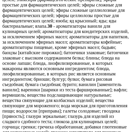
30
- ароматизаторы ванили для
кулинарных целей; ароматизаторы для кондитерских изделий,
за исключением эфирных масел; ароматизаторы для напитков,
за исключением эфирных масел; ароматизаторы кофейные;
ароматизаторы пищевые, кроме эфирных масел; бадьян;
баоцзы [китайские пирожки]; батончики злаковые; батончики
злаковые с высоким содержанием белка; блины; блюда на
основе лапши; блюда, лиофилизированные, в которых
макароны являются основным ингредиентом; блюда,
лиофилизированные, в которых рис является основным
ингредиентом; бриоши; булгур; булки; бумага рисовая
съедобная; бумага съедобная; бурито; ванилин [заменитель
ванили]; вареники [шарики из теста фаршированные]; вафли;
вермишель; вещества подслащивающие натуральные;
вещества связующие для колбасных изделий; вещества
связующие для мороженого; вода морская для приготовления
пищи; водоросли [приправа]; галеты солодовые; гвоздика
[пряность]; глазури зеркальные; глазурь для изделий из
сладкого сдобного теста; глюкоза для кулинарных целей;
горчица; гренки; гречиха обработанная; добавки глютеновые