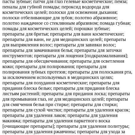
пасты зубные; патчи для глаз гелевые косметические; пемза;
пеналы для губной помады; пероксид водорода для
косметических целей; полоски для освежения дыхания;
полоски отбеливающие для зубов; полотно абразивное;
полотно наждачное со стеклянным абразивом; помада губная;
помады для косметических целей; порошки зубные;
препараты для бритья; препараты для ванн косметические;
препараты для ванн, не для медицинских целей; препараты
для выпрямления волос; препараты для завивки волос;
препараты для замачивания белья; препараты для заточки
инструментов; препараты для лощения [подкрахмаливания];
препараты для обесцвечивания; препараты для осветления
кожи; препараты для полирования; препараты для
полирования зубных протезов; препараты для полоскания рта,
за исключением используемых в медицинских целях;
препараты для похудания косметические; препараты для
придания блеска белью; препараты для придания блеска
листьям растений; препараты для придания лоска; препараты
для промывания глаз, не для медицинских целей; препараты
для смягчения белья при стирке; препараты для стирки;
препараты для сухой чистки; препараты для удаления красок;
препараты для удаления лаков; препараты для удаления
макияжа; препараты для удаления паркетного воска
[очищающие препараты]; препараты для удаления политуры;
препараты для удаления ржавчины; препараты для ухода за