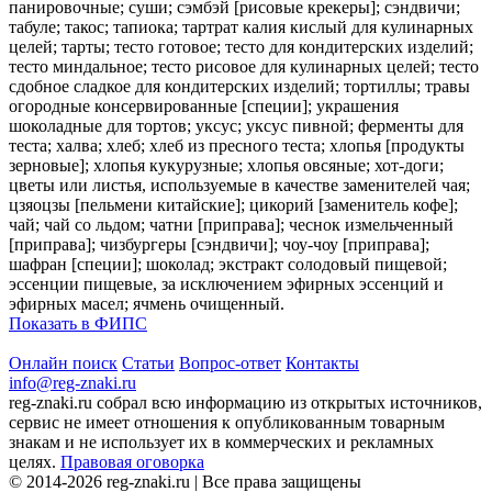
панировочные; суши; сэмбэй [рисовые крекеры]; сэндвичи;
табуле; такос; тапиока; тартрат калия кислый для кулинарных
целей; тарты; тесто готовое; тесто для кондитерских изделий;
тесто миндальное; тесто рисовое для кулинарных целей; тесто
сдобное сладкое для кондитерских изделий; тортиллы; травы
огородные консервированные [специи]; украшения
шоколадные для тортов; уксус; уксус пивной; ферменты для
теста; халва; хлеб; хлеб из пресного теста; хлопья [продукты
зерновые]; хлопья кукурузные; хлопья овсяные; хот-доги;
цветы или листья, используемые в качестве заменителей чая;
цзяоцзы [пельмени китайские]; цикорий [заменитель кофе];
чай; чай со льдом; чатни [приправа]; чеснок измельченный
[приправа]; чизбургеры [сэндвичи]; чоу-чоу [приправа];
шафран [специи]; шоколад; экстракт солодовый пищевой;
эссенции пищевые, за исключением эфирных эссенций и
эфирных масел; ячмень очищенный.
Показать в ФИПС
Онлайн поиск
Статьи
Вопрос-ответ
Контакты
info@reg-znaki.ru
reg-znaki.ru собрал всю информацию из открытых источников,
сервис не имеет отношения к опубликованным товарным
знакам и не использует их в коммерческих и рекламных
целях.
Правовая оговорка
© 2014-2026 reg-znaki.ru | Все права защищены