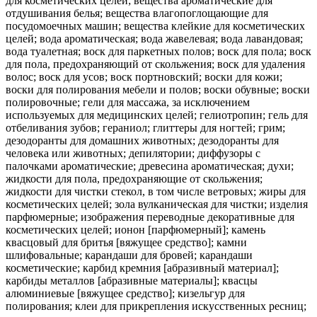
для косметических целей; вещества ароматические для
отдушивания белья; вещества влагопоглощающие для
посудомоечных машин; вещества клейкие для косметических
целей; вода ароматическая; вода жавелевая; вода лавандовая;
вода туалетная; воск для паркетных полов; воск для пола; воск
для пола, предохраняющий от скольжения; воск для удаления
волос; воск для усов; воск портновский; воски для кожи;
воски для полирования мебели и полов; воски обувные; воски
полировочные; гели для массажа, за исключением
используемых для медицинских целей; гелиотропин; гель для
отбеливания зубов; гераниол; глиттеры для ногтей; грим;
дезодоранты для домашних животных; дезодоранты для
человека или животных; депилятории; диффузоры с
палочками ароматические; древесина ароматическая; духи;
жидкости для пола, предохраняющие от скольжения;
жидкости для чистки стекол, в том числе ветровых; жиры для
косметических целей; зола вулканическая для чистки; изделия
парфюмерные; изображения переводные декоративные для
косметических целей; ионон [парфюмерный]; камень
квасцовый для бритья [вяжущее средство]; камни
шлифовальные; карандаши для бровей; карандаши
косметические; карбид кремния [абразивный материал];
карбиды металлов [абразивные материалы]; квасцы
алюминиевые [вяжущее средство]; кизельгур для
полирования; клеи для прикрепления искусственных ресниц;