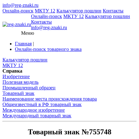
info@reg-znaki.ru
Онлайн-поиск
МКТУ 12
Калькулятор пошлин
Контакты
Онлайн-поиск
МКТУ 12
Калькулятор пошлин
Контакты
info@reg-znaki.ru
Меню
Главная
|
Онлайн-поиск товарного знака
Калькулятор пошлин
МКТУ 12
Справка
Изобретение
Полезная модель
Промышленный образец
Товарный знак
Наименование места происхождения товара
Общеизвестный в РФ товарный знак
Международное изобретение
Международный товарный знак
Товарный знак №755748