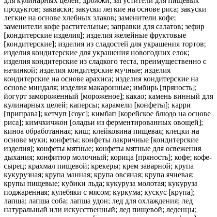
для кулинарных целей; дрожжи; загустители для пищевых
продуктов; закваски; закуски легкие на основе риса; закуски
легкие на основе хлебных злаков; заменители кофе;
заменители кофе растительные; заправки для салатов; зефир
[кондитерские изделия]; изделия желейные фруктовые
[кондитерские]; изделия из сладостей для украшения тортов;
изделия кондитерские для украшения новогодних елок;
изделия кондитерские из сладкого теста, преимущественно с
начинкой; изделия кондитерские мучные; изделия
кондитерские на основе арахиса; изделия кондитерские на
основе миндаля; изделия макаронные; имбирь [пряность];
йогурт замороженный [мороженое]; какао; камень винный для
кулинарных целей; каперсы; карамели [конфеты]; карри
[приправа]; кетчуп [соус]; кимбап [корейское блюдо на основе
риса]; кимчхичжон [оладьи из ферментированных овощей];
киноа обработанная; киш; клейковина пищевая; клецки на
основе муки; конфеты; конфеты лакричные [кондитерские
изделия]; конфеты мятные; конфеты мятные для освежения
дыхания; конфитюр молочный; корица [пряность]; кофе; кофе-
сырец; крахмал пищевой; крекеры; крем заварной; крупа
кукурузная; крупа манная; крупа овсяная; крупа ячневая;
крупы пищевые; кубики льда; кукуруза молотая; кукуруза
поджаренная; кулебяки с мясом; куркума; кускус [крупа];
лапша; лапша соба; лапша удон; лед для охлаждения; лед
натуральный или искусственный; лед пищевой; леденцы;