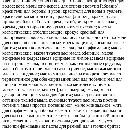
клеи для прикрепления накладных волос; кондиционеры для
волос; кора мыльного дерева для стирки; корунд [абразив];
красители для бороды и усов; красители для воды в туалете;
красители косметические; крахмал [аппрет]; крахмал для
придания блеска белью; крем для обуви; кремы для кожи;
кремы для полирования; кремы косметические; кремы
косметические отбеливающие; крокус красный для
полирования; ладан; лаки для волос; лаки для ногтей; лосьоны
для волос; лосьоны для косметических целей; лосьоны после
бритья; маски косметические; масла для парфюмерии; масла
косметические; масла туалетные; масла эфирные; масла
эфирные из кедра; масла эфирные из лимона; масла эфирные
из цитрона; масла, используемые как очищающие средства;
масло бергамотовое; масло гаультериевое; масло жасминное;
масло лавандовое; масло миндальное; масло розовое; масло
терпентинное для обезжиривания; мел для побелки; мел для
чистки; молоко миндальное для косметических целей;
молочко туалетное; мускус [парфюмерия]; мыла; мыла
дезодорирующие; мыла для бритья; мыла для оживления
оттенков тканей; мыла кусковые туалетные; мыла против
потения; мыла против потения ног; мыло миндальное; мята
для парфюмерии; наборы косметические; наждак; накладки
для глаз гелевые косметические; наклейки для ногтей; ногти
искусственные; одеколон; основы для цветочных духов;
палочки фимиамные; пасты для ремней для заточки бритв;