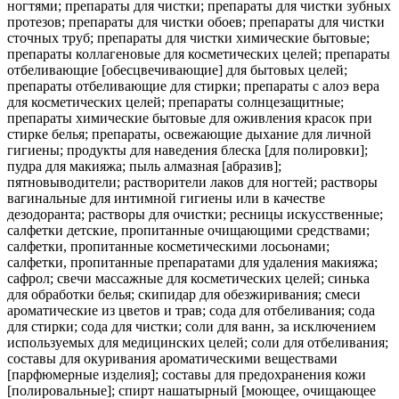
ногтями; препараты для чистки; препараты для чистки зубных
протезов; препараты для чистки обоев; препараты для чистки
сточных труб; препараты для чистки химические бытовые;
препараты коллагеновые для косметических целей; препараты
отбеливающие [обесцвечивающие] для бытовых целей;
препараты отбеливающие для стирки; препараты с алоэ вера
для косметических целей; препараты солнцезащитные;
препараты химические бытовые для оживления красок при
стирке белья; препараты, освежающие дыхание для личной
гигиены; продукты для наведения блеска [для полировки];
пудра для макияжа; пыль алмазная [абразив];
пятновыводители; растворители лаков для ногтей; растворы
вагинальные для интимной гигиены или в качестве
дезодоранта; растворы для очистки; ресницы искусственные;
салфетки детские, пропитанные очищающими средствами;
салфетки, пропитанные косметическими лосьонами;
салфетки, пропитанные препаратами для удаления макияжа;
сафрол; свечи массажные для косметических целей; синька
для обработки белья; скипидар для обезжиривания; смеси
ароматические из цветов и трав; сода для отбеливания; сода
для стирки; сода для чистки; соли для ванн, за исключением
используемых для медицинских целей; соли для отбеливания;
составы для окуривания ароматическими веществами
[парфюмерные изделия]; составы для предохранения кожи
[полировальные]; спирт нашатырный [моющее, очищающее