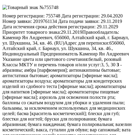
Номер регистрации:
755748
Дата регистрации:
29.04.2020
Номер заявки:
2019761134
Дата подачи заявки:
29.11.2019
Дата истечения срока действия регистрации:
29.11.2029
Приоритет товарного знака:
29.11.2019
Правообладатель:
Каменир Ян Андреевич, 656060, Алтайский край, г. Барнаул,
ул. Шукшина, 34, кв. 46. (RU)
Адрес для переписки:
656060,
Алтайский край, г. Барнаул, ул. Шукшина, 34, кв. 46.,
Индивидуальный Предприниматель Каменир Ян Андреевич
Указание цвета или цветового сочетания:
белый, розовый
Классы МКТУ и перечень товаров и/или услуг:
3, 5, 30
3
-
абразивы; амбра [парфюмерия]; антинакипины бытовые;
антистатики бытовые; ароматизаторы [эфирные масла];
ароматизаторы воздуха; ароматизаторы для кондитерских
изделий из сдобного теста [эфирные масла]; ароматизаторы
для напитков [эфирные масла]; ароматизаторы пищевые
[эфирные масла]; аэрозоль для освежения полости рта;
баллоны со сжатым воздухом для уборки и удаления пыли;
бальзамы, за исключением используемых для медицинских
целей; басма [краситель косметический]; блески для губ;
блестки для ногтей; бруски для полирования; бумага
абразивная; бумага наждачная; бумага полировальная; вазелин
косметический; вакса, гуталин для обуви; вар сапожный; вата