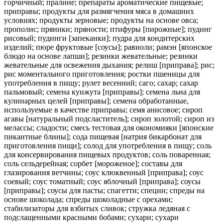
горчичный; пралине; препараты ароматические пищевые;
приправы; продукты для размягчения мяса в домашних
условиях; продукты зерновые; продукты на основе овса;
прополис; пряники; пряности; птифуры [пирожные]; пудинг
рисовый; пудинги [запеканки]; пудра для кондитерских
изделий; пюре фруктовые [соусы]; равиоли; рамэн [японское
блюдо на основе лапши]; резинки жевательные; резинки
жевательные для освежения дыхания; релиш [приправа]; рис;
рис моментального приготовления; ростки пшеницы для
употребления в пищу; рулет весенний; саго; сахар; сахар
пальмовый; семена кунжута [приправы]; семена льна для
кулинарных целей [приправы]; семена обработанные,
используемые в качестве приправы; семя анисовое; сироп
агавы [натуральный подсластитель]; сироп золотой; сироп из
мелассы; сладости; смесь тестовая для окономияки [японские
пикантные блины]; сода пищевая [натрия бикарбонат для
приготовления пищи]; солод для употребления в пищу; соль
для консервирования пищевых продуктов; соль поваренная;
соль сельдерейная; сорбет [мороженое]; составы для
глазирования ветчины; соус клюквенный [приправа]; соус
соевый; соус томатный; соус яблочный [приправа]; соусы
[приправы]; соусы для пасты; спагетти; специи; спреды на
основе шоколада; спреды шоколадные с орехами;
стабилизаторы для взбитых сливок; стружка ледяная с
подслащенными красными бобами; сухари; сухари