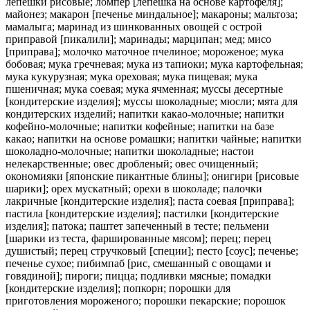
лепешки рисовые; ломпер [лепешка на основе картофеля];
майонез; макарон [печенье миндальное]; макароны; мальтоза;
мамалыга; маринад из шинкованных овощей с острой
приправой [пикалили]; маринады; марципан; мед; мисо
[приправа]; молочко маточное пчелиное; мороженое; мука
бобовая; мука гречневая; мука из тапиоки; мука картофельная;
мука кукурузная; мука ореховая; мука пищевая; мука
пшеничная; мука соевая; мука ячменная; муссы десертные
[кондитерские изделия]; муссы шоколадные; мюсли; мята для
кондитерских изделий; напитки какао-молочные; напитки
кофейно-молочные; напитки кофейные; напитки на базе
какао; напитки на основе ромашки; напитки чайные; напитки
шоколадно-молочные; напитки шоколадные; настои
нелекарственные; овес дробленый; овес очищенный;
окономияки [японские пикантные блины]; онигири [рисовые
шарики]; орех мускатный; орехи в шоколаде; палочки
лакричные [кондитерские изделия]; паста соевая [приправа];
пастила [кондитерские изделия]; пастилки [кондитерские
изделия]; патока; паштет запеченный в тесте; пельмени
[шарики из теста, фаршированные мясом]; перец; перец
душистый; перец стручковый [специи]; песто [соус]; печенье;
печенье сухое; пибимпаб [рис, смешанный с овощами и
говядиной]; пироги; пицца; подливки мясные; помадки
[кондитерские изделия]; попкорн; порошки для
приготовления мороженого; порошки пекарские; порошок