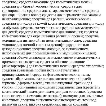
средство]; средства вяжущие для косметических целей;
средства для бровей косметические; средства для
гримирования; средства для загара косметические; средства
для окрашивания волос; средства для перманентной завивки
нейтрализующие; средства для ресниц косметические;
средства для ухода за кожей косметические; средства для ухода
за обувью; средства косметические; средства косметические
для детей; средства косметические для животных; средства
косметические для окрашивания ресниц и бровей; средства
моющие для интимной гигиены немедицинские; средства
моющие для личной гигиены дезинфицирующие или
дезодорирующие; средства моющие, за исключением
используемых для промышленных и медицинских целей;
средства обезжиривающие, за исключением используемых в
промышленных целях; средства обесцвечивающие
[деколораторы ] для косметических целей; средства туалетные;
средства туалетные против потения [туалетные
принадлежности]; средства фитокосметические; тальк
туалетный; тампоны ватные для косметических целей;
терпены [эфирные масла]; ткань наждачная; тряпки для
уборки, пропитанные моющими средствами; хна [краситель
косметический]; шампуни; шампуни для животных [средства
гигиенические немедикаментозные]; шампуни для комнатных
животных [средства гигиенические немедикаментозные];
шампуни сухие; шкурка стеклянная; щелок содовый;