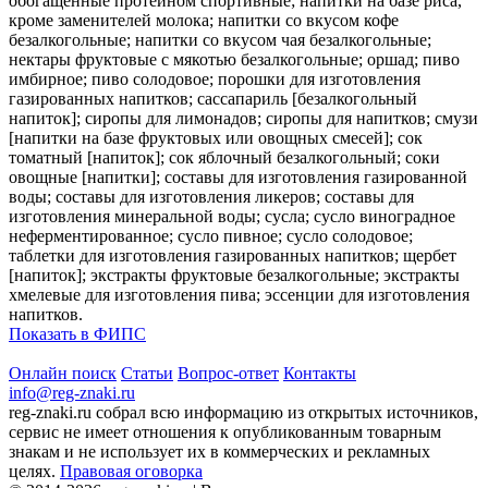
обогащенные протеином спортивные; напитки на базе риса,
кроме заменителей молока; напитки со вкусом кофе
безалкогольные; напитки со вкусом чая безалкогольные;
нектары фруктовые с мякотью безалкогольные; оршад; пиво
имбирное; пиво солодовое; порошки для изготовления
газированных напитков; сассапариль [безалкогольный
напиток]; сиропы для лимонадов; сиропы для напитков; смузи
[напитки на базе фруктовых или овощных смесей]; сок
томатный [напиток]; сок яблочный безалкогольный; соки
овощные [напитки]; составы для изготовления газированной
воды; составы для изготовления ликеров; составы для
изготовления минеральной воды; сусла; сусло виноградное
неферментированное; сусло пивное; сусло солодовое;
таблетки для изготовления газированных напитков; щербет
[напиток]; экстракты фруктовые безалкогольные; экстракты
хмелевые для изготовления пива; эссенции для изготовления
напитков.
Показать в ФИПС
Онлайн поиск
Статьи
Вопрос-ответ
Контакты
info@reg-znaki.ru
reg-znaki.ru собрал всю информацию из открытых источников,
сервис не имеет отношения к опубликованным товарным
знакам и не использует их в коммерческих и рекламных
целях.
Правовая оговорка