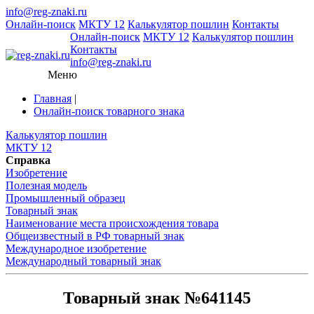
info@reg-znaki.ru
Онлайн-поиск
МКТУ 12
Калькулятор пошлин
Контакты
Онлайн-поиск
МКТУ 12
Калькулятор пошлин
Контакты
info@reg-znaki.ru
Меню
Главная
|
Онлайн-поиск товарного знака
Калькулятор пошлин
МКТУ 12
Справка
Изобретение
Полезная модель
Промышленный образец
Товарный знак
Наименование места происхождения товара
Общеизвестный в РФ товарный знак
Международное изобретение
Международный товарный знак
Товарный знак №641145