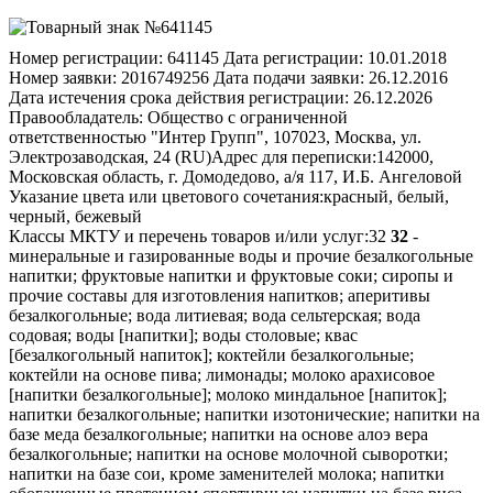
Номер регистрации:
641145
Дата регистрации:
10.01.2018
Номер заявки:
2016749256
Дата подачи заявки:
26.12.2016
Дата истечения срока действия регистрации:
26.12.2026
Правообладатель:
Общество с ограниченной
ответственностью "Интер Групп", 107023, Москва, ул.
Электрозаводская, 24 (RU)
Адрес для переписки:
142000,
Московская область, г. Домодедово, а/я 117, И.Б. Ангеловой
Указание цвета или цветового сочетания:
красный, белый,
черный, бежевый
Классы МКТУ и перечень товаров и/или услуг:
32
32
-
минеральные и газированные воды и прочие безалкогольные
напитки; фруктовые напитки и фруктовые соки; сиропы и
прочие составы для изготовления напитков; аперитивы
безалкогольные; вода литиевая; вода сельтерская; вода
содовая; воды [напитки]; воды столовые; квас
[безалкогольный напиток]; коктейли безалкогольные;
коктейли на основе пива; лимонады; молоко арахисовое
[напитки безалкогольные]; молоко миндальное [напиток];
напитки безалкогольные; напитки изотонические; напитки на
базе меда безалкогольные; напитки на основе алоэ вера
безалкогольные; напитки на основе молочной сыворотки;
напитки на базе сои, кроме заменителей молока; напитки