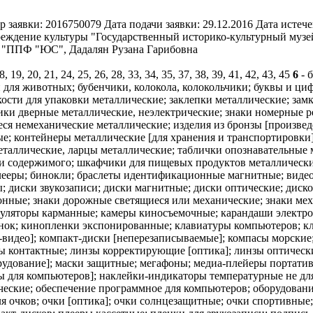
р заявки:
2016750079
Дата подачи заявки:
29.12.2016
Дата истече
еждение культуры "Государственный историко-культурный музе
О "ППФ "ЮС", Дадалян Рузана Гарибовна
18, 19, 20, 21, 24, 25, 26, 28, 33, 34, 35, 37, 38, 39, 41, 42, 43, 45
6
- 
и для животных; бубенчики, колокола, колокольчики; буквы и ц
сти для упаковки металлические; заклепки металлические; замки
чики дверные металлические, неэлектрические; знаки номерные
я немеханические металлические; изделия из бронзы [произведе
е; контейнеры металлические [для хранения и транспортировки]
таллические, ларцы металлические; таблички опознавательные м
сти содержимого; шкафчики для пищевых продуктов металлическ
ееры; бинокли; браслеты идентификационные магнитные; видео
; диски звукозаписи; диски магнитные; диски оптические; диск
нные; знаки дорожные светящиеся или механические; знаки мех
ькуляторы карманные; камеры киносъемочные; карандаши электр
инок; кинопленки экспонированные; клавиатуры компьютеров; к
-видео]; компакт-диски [неперезаписываемые]; компасы морски
 контактные; линзы корректирующие [оптика]; линзы оптически
рудование]; маски защитные; мегафоны; медиа-плейеры портати
 для компьютеров]; наклейки-индикаторы температурные не для
ские; обеспечение программное для компьютеров; оборудование
я очков; очки [оптика]; очки солнцезащитные; очки спортивные