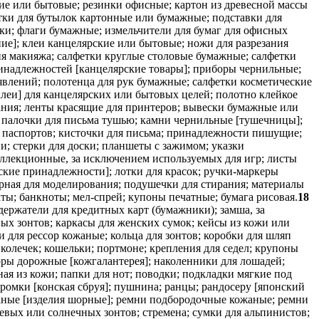
ие или бытовые; резинки офисные; картон из древесной массы
ртки для бутылок картонные или бумажные; подставки для
ки; флаги бумажные; измельчители для бумаг для офисных
е]; клеи канцелярские или бытовые; ножи для разрезания
ия макияжа; салфетки круглые столовые бумажные; салфетки
инадлежностей [канцелярские товары]; приборы чернильные;
явлений; полотенца для рук бумажные; салфетки косметические
клеи] для канцелярских или бытовых целей; полотно клейкое
ания; ленты красящие для принтеров; вывески бумажные или
; палочки для письма тушью; камни чернильные [тушечницы];
паспортов; кисточки для письма; принадлежности пишущие;
; стерки для доски; планшеты с зажимом; указки
оллекционные, за исключением используемых для игр; листы
кие принадлежности]; лотки для красок; ручки-маркеры
рная для моделирования; подушечки для стирания; материалы
ты; банкноты; мел-спрей; купоны печатные; бумага рисовая.
18
ержатели для кредитных карт (бумажники); замша, за
ых зонтов; каркасы для женских сумок; кейсы из кожи или
 для рессор кожаные; кольца для зонтов; коробки для шляп
колечек; кошельки; портмоне; крепления для седел; крупоны
оры дорожные [кожгалантерея]; наколенники для лошадей;
я из кожи; папки для нот; поводки; подкладки мягкие под
ромки [конская сбруя]; пушнина; ранцы; рандосеру [японский
жаные [изделия шорные]; ремни подбородочные кожаные; ремни
девых или солнечных зонтов; стремена; сумки для альпинистов;