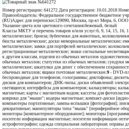
Номер регистрации:
641272
Дата регистрации:
10.01.2018
Номе
Правообладатель:
Федеральное государственное бюджетное учр
(RU)
Адрес для переписки:
129090, Москва, пр-кт Мира, 6, ОО
Указание цвета или цветового сочетания:
бежевый, белый
Классы МКТУ и перечень товаров и/или услуг:
6, 9, 14, 15, 16, 
металлические; бронза; бубенчики для животных, колокольчик
бюсты металлические; доски мемориальные металлические; емко
металлические; замки для портфелей металлические; колоколь
регистрационные металлические; знаки сигнальные несветящиес
к другим классам, изделия из обычных металлов художественны
обычных металлов; статуэтки из обычных металлов; сундуки ме
металлические; шкатулки для денег с обеспечением сохранно
обычных металлов; ящики почтовые металлические.
9
- DVD-пл
беспроводные для телефонов; голограммы; диктофоны; дискеты
дисков для компьютеров; ДНК-чипы; доски объявлений электро
светящиеся; интерфейсы для компьютеров; калькуляторы; кал
магнитные; карты с магнитным кодом; кассеты для фотопласт
коврики для "мыши"; кодеры магнитные; компакт-диски [аудио
компьютеры портативные; лампы-вспышки [фотография]; линзы
декоративные; манипуляторы типа "мышь" [периферийное обо
мониторы [компьютерное оборудование]; мониторы [программы
носители информации магнитные; носители информации оптиче
астрофотографии; одежда специальная лабораторная; оправы дл