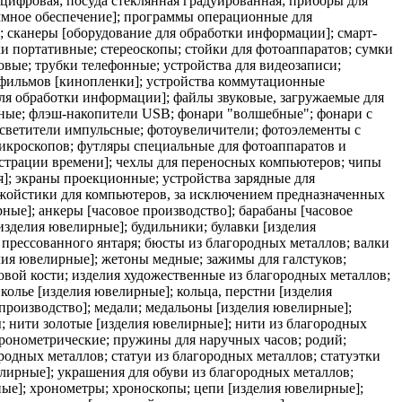
 цифровая; посуда стеклянная градуированная; приборы для
ммное обеспечение]; программы операционные для
 сканеры [оборудование для обработки информации]; смарт-
ки портативные; стереоскопы; стойки для фотоаппаратов; сумки
вые; трубки телефонные; устройства для видеозаписи;
нофильмов [кинопленки]; устройства коммутационные
ля обработки информации]; файлы звуковые, загружаемые для
ные; флэш-накопители USB; фонари "волшебные"; фонари с
осветители импульсные; фотоувеличители; фотоэлементы с
икроскопов; футляры специальные для фотоаппаратов и
истрации времени]; чехлы для переносных компьютеров; чипы
]; экраны проекционные; устройства зарядные для
джойстики для компьютеров, за исключением предназначенных
рные]; анкеры [часовое производство]; барабаны [часовое
изделия ювелирные]; будильники; булавки [изделия
 прессованного янтаря; бюсты из благородных металлов; валки
лия ювелирные]; жетоны медные; зажимы для галстуков;
новой кости; изделия художественные из благородных металлов;
олье [изделия ювелирные]; кольца, перстни [изделия
производство]; медали; медальоны [изделия ювелирные];
; нити золотые [изделия ювелирные]; нити из благородных
хронометрические; пружины для наручных часов; родий;
родных металлов; статуи из благородных металлов; статуэтки
елирные]; украшения для обуви из благородных металлов;
ные]; хронометры; хроноскопы; цепи [изделия ювелирные];