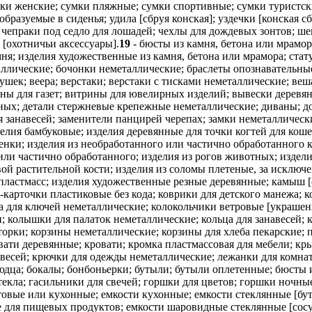
и женские; сумки пляжные; сумки спортивные; сумки туристски
еобразуемые в сиденья; удила [сбруя конская]; уздечки [конская
; чепраки под седло для лошадей; чехлы для дождевых зонтов;
 [охотничьи аксессуары].
19
- бюсты из камня, бетона или мрамо
я; изделия художественные из камня, бетона или мрамора; стату
ллические; бочонки неметаллические; браслеты опознавательные
шек; веера; верстаки; верстаки с тисками неметаллические; веш
ины для газет; витрины для ювелирных изделий; вывески деревя
ьных; детали стержневые крепежные неметаллические; диваны; до
я занавесей; заменители панцирей черепах; замки неметаллическ
делия бамбуковые; изделия деревянные для точки когтей для коше
енки; изделия из необработанного или частично обработанного к
 или частично обработанного; изделия из рогов животных; издел
ой растительной кости; изделия из соломы плетеные, за исключе
 пластмасс; изделия художественные резные деревянные; камыш [с
-карточки пластиковые без кода; коврики для детского манежа; к
а для ключей неметаллические; колокольчики ветровые [украшен
 колышки для палаток неметаллические; кольца для занавесей; 
орки; корзины неметаллические; корзины для хлеба пекарские; 
овати деревянные; кровати; кромка пластмассовая для мебели; 
авесей; крючки для одежды неметаллические; лежанки для комн
дца; бокалы; бонбоньерки; бутыли; бутыли оплетенные; бюсты из
текла; гасильники для свечей; горшки для цветов; горшки ночны
товые или кухонные; емкости кухонные; емкости стеклянные [бу
для пищевых продуктов; емкости шаровидные стеклянные [сосуд