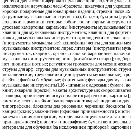
цепочки для часов; циферблаты [часовое производство]; часы а
исключением наручных; часы-браслеты; шкатулки для украшен
коробки подарочные для ювелирных изделий; стрелки часов.
15
(струнные музыкальные инструменты); банджо; букцины [трубы
волынки; гармоники; гитары; гобои; гонги; горны; инструме
духовые; камертоны; карильоны [инструменты музыкальные]; к
клавиши для музыкальных инструментов; клавиши для фортепья
колки для музыкальных инструментов; колодочки смычков для 
[инструменты музыкальные]; ксилофоны; ленты для записи ме
музыкальных инструментов; лиры; литавры [инструменты музы
инструментов; окарины; органы; палочки барабанные; палочк
музыкальных инструментов; пипы [китайские гитары]; подборо
нот; пюпитры нотные; регуляторы громкости для механически
струны для арф; струны для музыкальных инструментов; струн
металлические; треугольники [инструменты музыкальные]; тр
флейты; флейты бамбуковые; фортепьяно; футляры для музыкал
музыкальные инструменты].
16
- штампы с адресами; бумага; д
книг; акварели [краски]; макеты архитектурные; скоросшивате
гравюры; произведения искусства литографические; картины [
листами; ленты клейкие [канцелярские товары]; подставки дл
типографские; блокноты для рисования, черчения; блокноты 
канцелярские; увлажнители [офисные принадлежности]; кисти д
запечатывания конторские; материалы канцелярские для запечат
принадлежности]; шрифты типографские; бумага копировальная
материалы для обучения [за исключением приборов]; карточки к