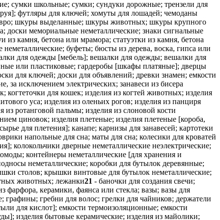
е; сумки школьные; сумки; сундуки дорожные; трензели для
 сбруя]; футляры для ключей; хомуты для лошадей; чемоданы
 шевро; шкуры выделанные; шкуры животных; шкуры крупного
ра; доски мемориальные неметаллические; знаки сигнальные
и из камня, бетона или мрамора; статуэтки из камня, бетона
 неметаллические; буфеты; бюсты из дерева, воска, гипса или
алки для одежды [мебель]; вешалки для одежды; вешалки для
нные или пластиковые; гардеробы [шкафы платяные]; дверцы
ски для ключей; доски для объявлений; древки знамен; емкости
ие, за исключением электрических; занавеси из бисера
к; когтеточки для кошек; изделия из когтей животных; изделия
итового уса; изделия из оленьих рогов; изделия из панциря
ия из ротанговой пальмы; изделия из слоновой кости
нием циновок; изделия плетеные; изделия плетеные [короба,
ырье для плетения]; канапе; карнизы для занавесей; картотеки
оврики напольные для сна; маты для сна; колесики для кроватей
ия]; колокольчики дверные неметаллические неэлектрические;
комоды; контейнеры неметаллические [для хранения и
подносы неметаллические; коробки для бутылок деревянные;
крышки столов; крышки винтовые для бутылок неметаллические;
атных животных; лежанки
21
- баночки для создания свечи;
 фарфора, керамики, фаянса или стекла; вазы; вазы для
е; графины; гребни для волос; грелки для чайников; держатели
тыли для кислот]; емкости термоизоляционные; емкости
ы]; изделия бытовые керамические; изделия из майолики;