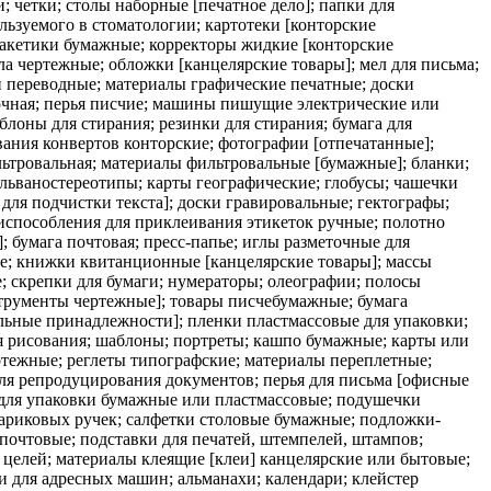
 четки; столы наборные [печатное дело]; папки для
ьзуемого в стоматологии; картотеки [конторские
пакетики бумажные; корректоры жидкие [конторские
ла чертежные; обложки [канцелярские товары]; мел для письма;
и переводные; материалы графические печатные; доски
очная; перья писчие; машины пишущие электрические или
лоны для стирания; резинки для стирания; бумага для
ания конвертов конторские; фотографии [отпечатанные];
ильтровальная; материалы фильтровальные [бумажные]; бланки;
альваностереотипы; карты географические; глобусы; чашечки
для подчистки текста]; доски гравировальные; гектографы;
испособления для приклеивания этикеток ручные; полотно
 бумага почтовая; пресс-папье; иглы разметочные для
аше; книжки квитанционные [канцелярские товары]; массы
; скрепки для бумаги; нумераторы; олеографии; полосы
струменты чертежные]; товары писчебумажные; бумага
ольные принадлежности]; пленки пластмассовые для упаковки;
ля рисования; шаблоны; портреты; кашпо бумажные; карты или
тежные; реглеты типографские; материалы переплетные;
для репродуцирования документов; перья для письма [офисные
 для упаковки бумажные или пластмассовые; подушечки
ариковых ручек; салфетки столовые бумажные; подложки-
почтовые; подставки для печатей, штемпелей, штампов;
 целей; материалы клеящие [клеи] канцелярские или бытовые;
и для адресных машин; альманахи; календари; клейстер