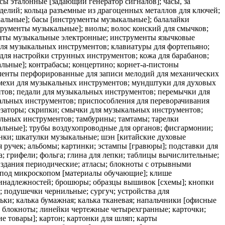
сы эталонные [задающий генератор сигналов]; часы, за
елий; кольца разъемные из драгоценных металлов для ключей;
альные]; басы [инструменты музыкальные]; балалайки
рументы музыкальные]; виолы; волос конский для смычков;
енты музыкальные электронные; инструменты язычковые
для музыкальных инструментов; клавиатуры для фортепьяно;
ля настройки струнных инструментов; кожа для барабанов;
ьные]; контрабасы; концертино; корнет-а-пистоны
ленты перфорированные для записи мелодий для механических
мехи для музыкальных инструментов; мундштуки для духовых
нтов; педали для музыкальных инструментов; перемычки для
кальных инструментов; приспособления для переворачивания
езаторы; скрипки; смычки для музыкальных инструментов;
альных инструментов; тамбурины; тамтамы; тарелки
льные]; трубы воздухопроводные для органов; фисгармонии;
нки; шкатулки музыкальные; шэн [китайские духовые
 ручек; альбомы; картинки; эстампы [гравюры]; подставки для
; грифели; фольга; глина для лепки; таблицы вычислительные;
издания периодические; атласы; блокноты с отрывными
я под микроскопом [материалы обучающие]; клише
принадлежностей; брошюры; образцы вышивок [схемы]; кнопки
; подушечки чернильные; сургуч; устройства для
ьки; калька бумажная; калька тканевая; напальчники [офисные
; блокноты; линейки чертежные четырехгранные; карточки;
е товары]; картон; картонки для шляп; карты