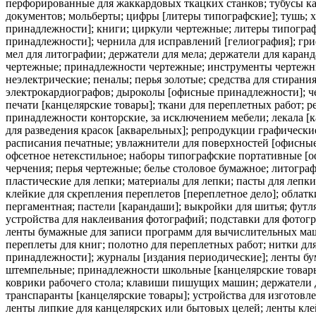
перфорированные для жаккардовых ткацких станков; тубусы кар
документов; мольберты; цифры [литеры типографские]; тушь; 
принадлежности]; книги; циркули чертежные; литеры типогра
принадлежности]; чернила для исправлений [гелиография]; гри
мел для литографии; держатели для мела; держатели для каран
чертежные; принадлежности чертежные; инструменты чертежны
неэлектрические; пеналы; перья золотые; средства для стиран
электрокардиографов; дыроколы [офисные принадлежности]; че
печати [канцелярские товары]; ткани для переплетных работ; р
принадлежности конторские, за исключением мебели; лекала [
для разведения красок [акварельных]; репродукции графически
расписания печатные; увлажнители для поверхностей [офисные
офсетное нетекстильное; наборы типографские портативные [оф
черчения; перья чертежные; белье столовое бумажное; литогра
пластические для лепки; материалы для лепки; пасты для лепк
клейкие для скрепления переплетов [переплетное дело]; облат
пергаментная; пастели [карандаши]; выкройки для шитья; футл
устройства для наклеивания фотографий; подставки для фотог
ленты бумажные для записи программ для вычислительных маши
переплеты для книг; полотно для переплетных работ; нитки дл
принадлежности]; журналы [издания периодические]; ленты б
штемпельные; принадлежности школьные [канцелярские товары
коврики рабочего стола; клавиши пишущих машин; держатели дл
транспаранты [канцелярские товары]; устройства для изготовл
ленты липкие для канцелярских или бытовых целей; ленты кле