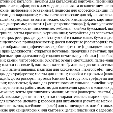
тонные; каталоги; зажимы для каталожных карточек; песенники;
хромолитографии; воск для моделирования, за исключением испол
фские [цифровые и буквенные]; подносы для корреспонденции; 
фели для карандашей; срезы гистологические для обучения; лека
дашей; карандаши автоматические; скобы канцелярские; картинк
е; диаграммы; конверты [канцелярские товары]; бумага упаков
ия; принадлежности письменные; эмблемы [клейма бумажные]; шаб
рнила; ленты красящие; чернильницы; устройства для запечатыв
егистры; реестры; фигурки [статуэтки] из папье-маше; бумага ф
канцелярские принадлежности]; доски наборные [полиграфия]; г
е; изображения графические; скребки офисные [принадлежности 
 принадлежности]; открытки почтовые; продукция печатная; пр
исные принадлежности]; издания печатные; учебники [пособия];
фии; камни литографские; буклеты; бумага светящаяся; папье-м
и; платки носовые бумажные; скатерти бумажные; доски классные
ки для запечатывания; палитры для художников; пантографы [ин
яры для трафаретов; холсты для картин; коробки с красками [шк
рафий; фотогравюры; чертежи [синьки]; авторучки; трафареты д
н; проспекты; бумага для рентгеновских снимков; линейки чер
я переплетных работ; полотно для нанесения краски в машинах 
умажные; ленты для пишущих машин; мешки [конверты, пакеты]
]; закладки для книг; открытки поздравительные; шарики для ш
я штампов [печатей]; коробки для штемпелей [печатей]; марки 
ения виньеток; клейковина [клей] для канцелярских или бытовых
йкие для канцелярских или бытовых целей; пластинки с адресам