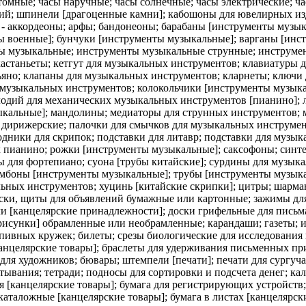
томные; часы наручные; часы солнечные; часы электрические; ча
ий; шпинели [драгоценные камни]; кабошоны для ювелирных изд
- аккордеоны; арфы; бандонеоны; барабаны [инструменты музык
 военные]; бунчуки [инструменты музыкальные]; варганы [инст
нты музыкальные; инструменты музыкальные струнные; инструм
астаньеты; кетгут для музыкальных инструментов; клавиатуры 
но; клапаны для музыкальных инструментов; кларнеты; ключи д
музыкальных инструментов; колокольчики [инструменты музыкал
лодий для механических музыкальных инструментов [пианино]; 
кальные]; мандолины; медиаторы для струнных инструментов; 
и дирижерские; палочки для смычков для музыкальных инструме
дники для скрипок; подставки для литавр; подставки для музы
х пианино; рожки [инструменты музыкальные]; саксофоны; синт
ы для фортепиано; суона [трубы китайские]; сурдины для музык
омбоны [инструменты музыкальные]; трубы [инструменты музыка
ьных инструментов; хуцинь [китайские скрипки]; цитры; шарма
оски, щиты для объявлений бумажные или картонные; зажимы для
ли [канцелярские принадлежности]; доски грифельные для письма
рисунки] обрамленные или необрамленные; карандаши; газеты; 
я пивных кружек; билеты; срезы биологические для исследовани
[канцелярские товары]; браслеты для удерживания письменных 
ля художников; бювары; штемпели [печати]; печати для сургуча
ывания; тетради; подносы для сортировки и подсчета денег; кал
 [канцелярские товары]; бумага для регистрирующих устройств
аталожные [канцелярские товары]; бумага в листах [канцелярски