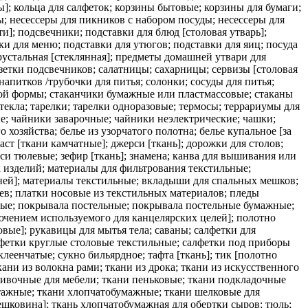
]; кольца для салфеток; корзины бытовые; корзины для бумаги;
; несессеры для пикников с набором посуды; несессеры для
 подсвечники; подставки для блюд [столовая утварь];
ки для меню; подставки для утюгов; подставки для яиц; посуда
хрустальная [стеклянная]; предметы домашней утвари для
зетки подсвечников; салатницы; сахарницы; сервизы [столовая
напитков /трубочки для питья; солонки; сосуды для питья;
ой формы; стаканчики бумажные или пластмассовые; стаканы
стекла; тарелки; тарелки одноразовые; термосы; террариумы для
; чайники заварочные; чайники неэлектрические; чашки;
о хозяйства; белье из узорчатого полотна; белье купальное [за
аст [ткани камчатные]; джерси [ткань]; дорожки для столов;
еси тюлевые; зефир [ткань]; знамена; канва для вышивания или
ых изделий; материалы для фильтрования текстильные;
ней]; материалы текстильные; вкладыши для спальных мешков;
цев; платки носовые из текстильных материалов; пледы
ьные; покрывала постельные; покрывала постельные бумажные;
ючением используемого для канцелярских целей]; полотно
вые]; рукавицы для мытья тела; саваны; салфетки для
лфетки круглые столовые текстильные; салфетки под приборы
еенчатые; сукно бильярдное; тафта [ткань]; тик [полотно
кани из волокна рами; ткани из дрока; ткани из искусственного
бивочные для мебели; ткани пеньковые; ткани подкладочные
отажные; ткани хлопчатобумажные; ткани шелковые для
шковина]; ткань хлопчатобумажная для обертки сыров; тюль;