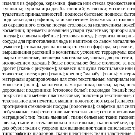
изделия из фарфора, керамики, фаянса или стекла художествен
кувшины; курильницы для благовоний; масленки; мозаики стек
туалетных принадлежностей; подносы бытовые; подносы бытов
подставки для графинов, за исключением бумажных и столового
из окрашенного стекла; посуда столовая, за исключением ножей
косметики; предметы домашней утвари туалетные; приборы для 
посуда]; сервизы кофейные [столовая посуда]; сервизы ликерны
сосуды для приготовления льда и напитков со льдом металли
[емкости]; стаканы для напитков; статуи из фарфора, керамики,
выращивания растений в комнатных условиях; террариумы комн
шары стеклянные; шейкеры коктейльные; ящики для растений;
исключением одежды]; белье постельное; белье столовое, за иск
дрогет [ткань с рисунком]; занавеси для душа текстильные или
ткачества; кисея; креп [ткань]; крепон; "марабу" [ткань]; ма
материалы драпировочные для стен текстильные; материалы не
молескин [ткань]; наволочки; наматрасники; одеяла; парча; п
дорожные; поддонники [столовое белье]; подкладка [ткань]; п
покрытия для мебели пластмассовые; полотенца текстильные; п
текстильное для печатных машин; полотно; портьеры [занавеси
протирания стеклянной посуды [полотенца]; салфетки для снят
небумажные; салфетки столовые текстильные; сетки противомос
матрацное]; тик [ткань льняная]; ткани бельевые; ткани газоне
шелка; ткани из стекловолокна текстильные; ткани клейкие, п
для обуви; ткани с узорами для вышивания; ткани синельные; 
типографских шаблонов; ткани шерстяные; ткани эластичные; 