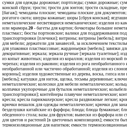
сумки для одежды дорожные; портпледы; сумки дорожные; сумк
конской сбруи; трости; трости для зонтов; трости складные, пр
[багаж]; чемоданы плоские; чемоданы плоские для документов
рогатого скота; шнуры кожаные; шоры [сбруя конская]; ягдташи
неметаллические несветящиеся немеханические; изделия из камн
или мрамора.
20
- багеты для картин; бочкотары большие немета
пластмасс; бюсты портновские; валики для поддерживания поду
транспортировки [плечики]; витрины; витрины [мебель]; витр
для мебели; держатели для занавесей, за исключением текстил
для упаковки пластмассовые; жардиньерки [мебель]; завязки дл
декоративные; зеркала; зеркала ручные [зеркала туалетные]; из
из копыт животных; изделия из кораллов; изделия из морской п
черепах; изделия из раковин; изделия из рога необработанного
необработанной или частично обработанной; изделия из слонов
корзины]; изделия художественные из дерева, воска, гипса или
[мебель]; катушки для ниток, щелка, тесьмы деревянные; ключи
неметаллические; колесики для мебели неметаллические; кольц
колпачки укупорочные для бутылок неметаллические; колыбели;
транспортировки]; контейнеры плавучие неметаллические; конт
кресла; кресла парикмахерские; кресла раздвижные легкие; кр
крючки вешалок для одежды неметаллические; крючки для зан
безделушки китайские из фарфора; блюда; блюда бумажные; блю
обеденного стола; вазы для фруктов; вывески из фарфора или с
для цветов и растений [в цветочных композициях]; емкости бы
термоизоляционные для напитков; емкости термоизоляционные 