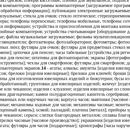
кт-дисков; плееры кассетные; пленки для звукозаписи; подпись
ля компьютеров; программы компьютерные [загружаемое програ
 обработки информации]; публикации электронные загружаемые;
изуальные; стекла для очков; стекло оптическое; стереоприемни
леры; телефоны переносные; телефоны мобильные, телефоны сото
отки информации; устройства и приспособления для монтажа ки
ерийные компьютеров; устройства считывающие [оборудование д
ые; файлы музыкальные загружаемые; фильмы мультипликацион
глянцеватели; фотозатворы; фотолаборатории; фотометры; фото
ых линз; футляры для очков; футляры для предметных стекол м
мени]; цепочки для пенсне; часы табельные [устройства для рег
ки для пенсне; штативы для фотоаппаратов; экраны [фотография
нструменты]; чехлы для смартфонов; футляры для смартфонов; 
омпьютерных экранов.
14
- агаты; алмазы; амулеты [изделия ювели
асов; брелоки [изделия ювелирные]; брелоки для ключей; броши [
сины для изготовления ювелирных изделий и бижутерии; бусы из
обработанный; грунтовки для ювелирных изделий; жемчуг [изде
ое или чеканное; изделия с клуазоне; изделия ювелирные из сло
ни драгоценные; камни полудрагоценные; канитель серебряная; к
рманных или наручных часов; корпуса часов; маятники [часовое 
ные; механизмы ходовые для часов; механизмы часовые; монеты
оценный камень]; осмий; палладий; платина [металл]; приборы 
и чеканное; серьги; слитки благородных металлов; сплавы благо
стрелки часовые [часовое производство]; украшения [изделия юв
гата; футляры для часов [подарочные]; хронографы [часы наруч