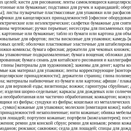
х целей; кисти для рисования; ленты самоклеящиеся канцелярск
артонные или бумажные; подставки для ручек и карандашей; обе
]; листы пузырчатые пластмассовые для упаковки или расфасов
афчики для канцелярских принадлежностей [офисное оборудовани
ектрические или неэлектрические; салфетки бумажные для снят
ины чертежные; ручки перьевые; несессеры для письменных пр
 картонные или бумажные; табло из бумаги или картона для объ
овальные для офортов; листы вискозные для упаковки; камедь [
товых целей; оболочки пластиковые эластичные для штабелиров
нижки-комиксы; бумага офисная; держатели для чековых книжек
 упаковочные подкрахмаленные; бумага вощеная; обложки для 
рованная; бумага сюань для китайского рисования и каллиграфии
глины [материалы для художников]; зажимы для денег; карты к
мые как материал для упаковки; ленты корректирующие [конторс
анцелярские принадлежности]; держатели страниц; глина полиме
а; материалы набивочные из бумаги или картона; афиши / плака
и для верховой езды; визитницы; вожжи; гарнитуры сбруйные; д
е; изделия шорно-седельные; каркасы для дождевых или солнечн
а необработанная или частично обработанная; кожкартон; кожухи
ящики из фибры; сундуки из фибры; кошельки из металлических 
, сумки] кожаные для упаковки; молескин [имитация кожи]; наб
 принадлежностей незаполненные; нити кожаные; обивка мебельна
для лошадей; портупеи кожаные; портфели [кожгалантерея]; пост
жения; ремни для конской сбруи; ремни для коньков; ремни ко
емоданов; рюкзаки; саквояжи; седла для лошадей; спицы для дож