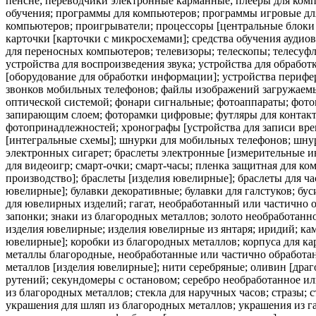
пенсне; переводчики электронные карманные; плееры для компа
обучения; программы для компьютеров; программы игровые д
компьютеров; проигрыватели; процессоры [центральные блоки
карточки [карточки с микросхемами]; средства обучения аудиов
для переносных компьютеров; телевизоры; телескопы; телесуф
устройства для воспроизведения звука; устройства для обраб
[оборудование для обработки информации]; устройства периф
звонков мобильных телефонов; файлы изображений загружаем
оптической системой; фонари сигнальные; фотоаппараты; фото
запирающим слоем; фоторамки цифровые; футляры для контактн
фотопринадлежностей; хронографы [устройства для записи вре
[интегральные схемы]; шнурки для мобильных телефонов; шнур
электронных сигарет; браслеты электронные [измерительные и
для видеоигр; смарт-очки; смарт-часы; пленка защитная для к
производство]; браслеты [изделия ювелирные]; браслеты для ч
ювелирные]; булавки декоративные; булавки для галстуков; бу
для ювелирных изделий; гагат, необработанный или частично 
запонки; знаки из благородных металлов; золото необработанн
изделия ювелирные; изделия ювелирные из янтаря; иридий; кам
ювелирные]; коробки из благородных металлов; корпуса для ка
металлы благородные, необработанные или частично обработан
металлов [изделия ювелирные]; нити серебряные; оливин [драг
рутений; секундомеры с остановом; серебро необработанное ил
из благородных металлов; стекла для наручных часов; стразы; 
украшения для шляп из благородных металлов; украшения из га