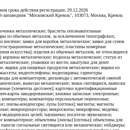
ния срока действия регистрации:
29.12.2026
й-заповедник "Московский Кремль", 103073, Москва, Кремль
бочонки металлические; браслеты опознавательные
ифры из обычных металлов, за исключением типографских;
 висячие; замки для коробок металлические; замки для сумок
 регистрационные металлические; пластины номерные
ния искусства]; изделия из обычных металлов, не относящиеся
; корзины металлические; подносы металлические; статуи из
еталлические; упаковки из жести; шкатулки для денег
ие, ящики для пищевых продуктов металлические; ящики из
кассеты; видеотелефоны; видеоэкраны; гарнитуры
оводы для компьютеров; дисководы с автоматической сменой
анические, вывески механические; знаки светящиеся, вывески
онные [элементы дисплеев]; карточки идентификационные
люч-карты закодированные; книжки записные электронные;
е; компьютеры; компьютеры персональные переносные;
е; линзы-конденсоры; лупы [оптика]; магниты; магниты
вные; микропроцессоры; микроскопы; микрофоны; модемы;
 медицинских целей; наушники; носители звукозаписи;
 компьютерное; объективы [линзы] [оптика]; объективы для
; панели сигнальные светящиеся или механические; пейджеры;