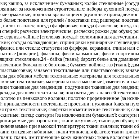
ные; кашпо, за исключением бумажных; колбы стеклянные [сосуды
лянные, за исключением строительных; наборы кухонной посуды
ые бумажные; подносы вращающиеся [кухонные принадлежности];
 белья; подставки для грилей / подставки под рашперы; подстав
, вилок и ложек; посуда фарфоровая; посуда фаянсовая; посуда 
специй; расчески электрические; расчески; рожки для обуви; ро
е; сервизы чайные [столовая посуда]; соломинки для дегустации 
ческие; сосуды охлаждающие; спринцовки кулинарные грушевидн
 фаянса или стекла; статуэтки из фарфора, керамики, глины или 
атные [виварии]; флаконы; фляги карманные; фляги спортивные
 ящики стеклянные.
24
- байка [ткань]; бархат; белье для домашнег
лючением бумажного; бортовка; бумазея; войлок; газ [ткань]; дам
 пластмассовые; занавеси текстильные или пластмассовые; занав
териалы для обивки мебели текстильные; материалы для текстильн
тканые текстильные; материалы пластмассовые [заменители тка
еленки тканевые для младенцев, подгузники тканевые для младен
одкладка для шляп текстильная; подхваты для занавесей текстил
олотно из пенькового волокна; полотно прорезиненное [за искл
]; принадлежности постельные; простыни; пуховики [одеяла пухо
ия грима текстильные; салфетки косметические текстильные; са
китные; ситец; скатерти [за исключением бумажных]; скатерти кл
проницаемые для аэростатов; ткани джутовые; ткани для обуви; т
риклеиваемые при высокой температуре; ткани льняные; ткани о
ткани ситцевые набивные; ткани тонкие для флагов; ткани трик
ткани; ткани, имитирующие кожу животных; ткань волосяная [ме