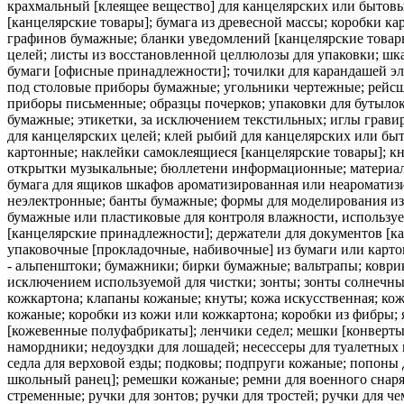
крахмальный [клеящее вещество] для канцелярских или бытовы
[канцелярские товары]; бумага из древесной массы; коробки к
графинов бумажные; бланки уведомлений [канцелярские товары
целей; листы из восстановленной целлюлозы для упаковки; шк
бумаги [офисные принадлежности]; точилки для карандашей эл
под столовые приборы бумажные; угольники чертежные; рейсш
приборы письменные; образцы почерков; упаковки для бутылок
бумажные; этикетки, за исключением текстильных; иглы гравир
для канцелярских целей; клей рыбий для канцелярских или бы
картонные; наклейки самоклеящиеся [канцелярские товары]; к
открытки музыкальные; бюллетени информационные; материалы
бумага для ящиков шкафов ароматизированная или неароматизи
неэлектронные; банты бумажные; формы для моделирования из 
бумажные или пластиковые для контроля влажности, используе
[канцелярские принадлежности]; держатели для документов [к
упаковочные [прокладочные, набивочные] из бумаги или картон
- альпенштоки; бумажники; бирки бумажные; вальтрапы; коврик
исключением используемой для чистки; зонты; зонты солнечны
кожкартона; клапаны кожаные; кнуты; кожа искусственная; кож
кожаные; коробки из кожи или кожкартона; коробки из фибры; 
[кожевенные полуфабрикаты]; ленчики седел; мешки [конверты
намордники; недоуздки для лошадей; несессеры для туалетных
седла для верховой езды; подковы; подпруги кожаные; попоны 
школьный ранец]; ремешки кожаные; ремни для военного снаря
стременные; ручки для зонтов; ручки для тростей; ручки для ч