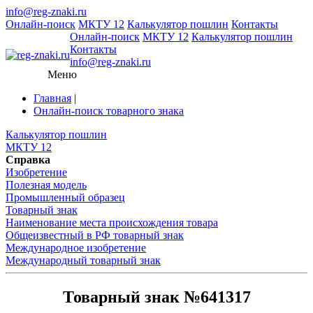
info@reg-znaki.ru
Онлайн-поиск
МКТУ 12
Калькулятор пошлин
Контакты
Онлайн-поиск
МКТУ 12
Калькулятор пошлин
Контакты
info@reg-znaki.ru
Меню
Главная
|
Онлайн-поиск товарного знака
Калькулятор пошлин
МКТУ 12
Справка
Изобретение
Полезная модель
Промышленный образец
Товарный знак
Наименование места происхождения товара
Общеизвестный в РФ товарный знак
Международное изобретение
Международный товарный знак
Товарный знак №641317